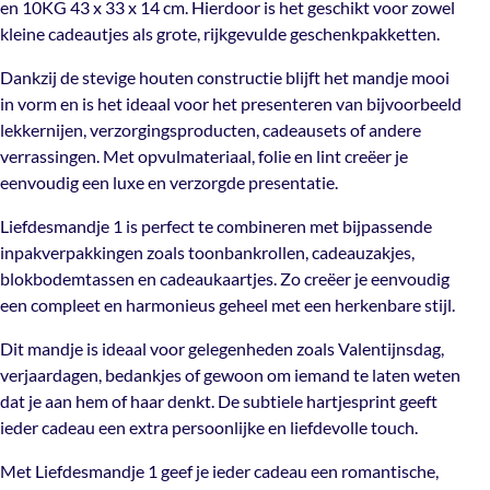
en 10KG 43 x 33 x 14 cm. Hierdoor is het geschikt voor zowel
mooi in vorm en is het ideaal voor het presenteren van
Materiaal
Plywood
kleine cadeautjes als grote, rijkgevulde geschenkpakketten.
bijvoorbeeld lekkernijen, verzorgingsproducten,
cadeausets of andere verrassingen. Met opvulmateriaal,
Dankzij de stevige houten constructie blijft het mandje mooi
folie en lint creëer je eenvoudig een luxe en verzorgde
in vorm en is het ideaal voor het presenteren van bijvoorbeeld
TP-911246
,
TP-911247
,
TP-
Artikelnummer
presentatie.
lekkernijen, verzorgingsproducten, cadeausets of andere
911248
,
TP-911249
,
TP-911250
verrassingen. Met opvulmateriaal, folie en lint creëer je
Liefdesmandje 1 is perfect te combineren met
eenvoudig een luxe en verzorgde presentatie.
bijpassende inpakverpakkingen zoals toonbankrollen,
Enkel- of
cadeauzakjes, blokbodemtassen en cadeaukaartjes. Zo
Dubbelzijdige
Liefdesmandje 1 is perfect te combineren met bijpassende
Dubbelzijdig
creëer je eenvoudig een compleet en harmonieus geheel
opdruk
inpakverpakkingen zoals toonbankrollen, cadeauzakjes,
met een herkenbare stijl.
blokbodemtassen en cadeaukaartjes. Zo creëer je eenvoudig
een compleet en harmonieus geheel met een herkenbare stijl.
Dit mandje is ideaal voor gelegenheden zoals
Valentijnsdag, verjaardagen, bedankjes of gewoon om
Dit mandje is ideaal voor gelegenheden zoals Valentijnsdag,
iemand te laten weten dat je aan hem of haar denkt. De
verjaardagen, bedankjes of gewoon om iemand te laten weten
subtiele hartjesprint geeft ieder cadeau een extra
dat je aan hem of haar denkt. De subtiele hartjesprint geeft
persoonlijke en liefdevolle touch.
ieder cadeau een extra persoonlijke en liefdevolle touch.
Met Liefdesmandje 1 geef je ieder cadeau een
Met Liefdesmandje 1 geef je ieder cadeau een romantische,
romantische, stijlvolle en perfect afgestemde presentatie.