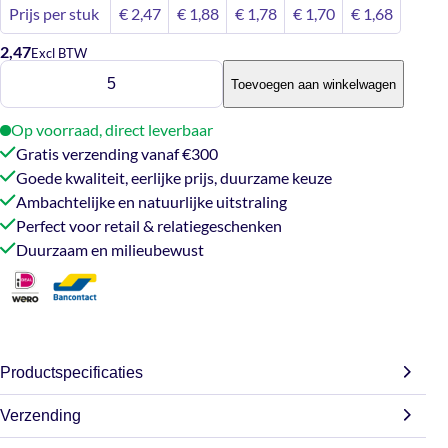
Prijs per stuk
€
2,47
€
1,88
€
1,78
€
1,70
€
1,68
2,47
Excl BTW
Liefdesmandje
Toevoegen aan winkelwagen
1
aantal
Op voorraad, direct leverbaar
Gratis verzending vanaf €300
Goede kwaliteit, eerlijke prijs, duurzame keuze
Ambachtelijke en natuurlijke uitstraling
Perfect voor retail & relatiegeschenken
Duurzaam en milieubewust
Productspecificaties
Verzending
Gewicht
0,066 kg