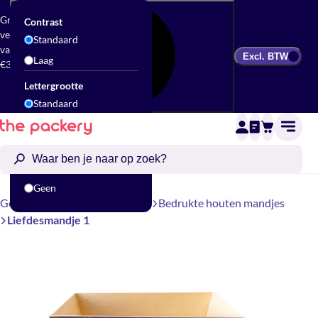
Gratis
Contrast
verzending
Standaard
vanaf
Excl. BTW
Laag
€300
Lettergrootte
Standaard
Groot
Animatie
Standaard
Geen
Geschenkverpakking
Mandjes
Bedrukte houten mandjes
Liefdesmandje 1