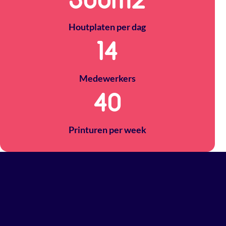
500
m2
Houtplaten per dag
14
Medewerkers
40
Printuren per week