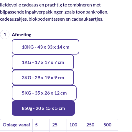
liefdevolle cadeaus en prachtig te combineren met
bijpassende inpakverpakkingen zoals toonbankrollen,
cadeauzakjes, blokbodemtassen en cadeaukaartjes.
Afmeting
10KG - 43 x 33 x 14 cm
1KG - 17 x 17 x 7 cm
3KG - 29 x 19 x 9 cm
5KG - 35 x 26 x 12 cm
850g - 20 x 15 x 5 cm
Oplage vanaf
5
25
100
250
500