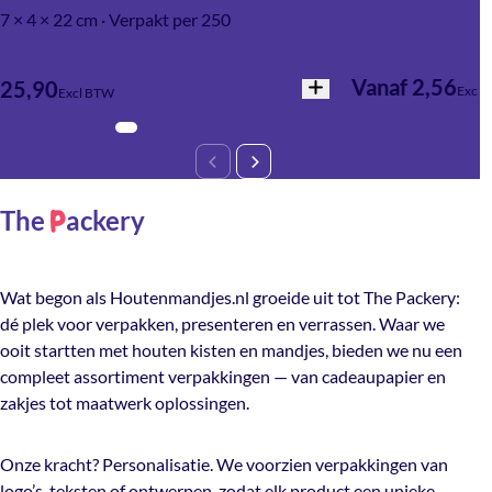
Kortom: bedrukte mandjes zijn perfect voor iedereen die
7 × 4 × 22 cm · Verpakt per 250
producten niet alleen wil verpakken, maar ook wil
presenteren, versterken en laten opvallen.
Vanaf 2,56
25,90
Excl 
Excl BTW
The
ackery
P
Wat begon als Houtenmandjes.nl groeide uit tot The Packery:
dé plek voor verpakken, presenteren en verrassen. Waar we
ooit startten met houten kisten en mandjes, bieden we nu een
compleet assortiment verpakkingen — van cadeaupapier en
zakjes tot maatwerk oplossingen.
Onze kracht? Personalisatie. We voorzien verpakkingen van
logo’s, teksten of ontwerpen, zodat elk product een unieke