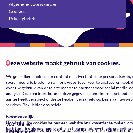
Algemene voorwaarden
Cookies
Privacybeleid
eze website maakt gebruik van cookies.
Reset
D
Kleur
We gebruiken cookies om content en advertenties te personaliseren, 
social media te bieden en om ons websiteverkeer te analyseren. Ook 
over uw gebruik van onze site met onze partners voor social media, a
analyse. Deze partners kunnen deze gegevens combineren met andere 
aan ze heeft verstrekt of die ze hebben verzameld op basis van uw ge
services. Bekijk
hier
ons beleid.
Noodzakelijk
Noodzakelijke cookies helpen een website bruikbaarder te maken, do
Voorkeuren
basisfuncties als paginanavigatie en toegang tot beveiligde gedeelten 
Voorkeurscookies zorgen ervoor dat een website informatie kan ont
Statistieken