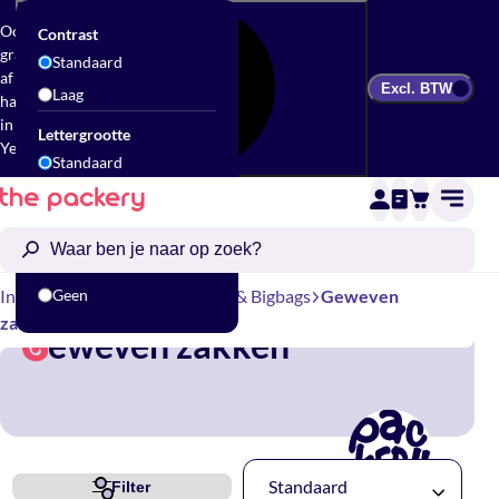
Ook
Contrast
gratis
Standaard
af te
Excl. BTW
Laag
halen
in
Lettergrootte
Yerseke
Standaard
Groot
Animatie
Standaard
Inpakbenodigdheden
Geen
Zakken & Bigbags
Geweven
zakken
eweven zakken
G
Standaard
Filter