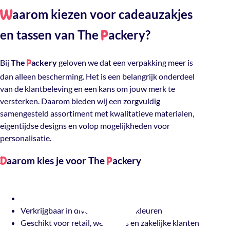
aarom kiezen voor cadeauzakjes
W
en tassen van The
ackery?
P
Bij
The
ackery
geloven we dat een verpakking meer is
P
dan alleen bescherming. Het is een belangrijk onderdeel
van de klantbeleving en een kans om jouw merk te
versterken. Daarom bieden wij een zorgvuldig
samengesteld assortiment met kwalitatieve materialen,
eigentijdse designs en volop mogelijkheden voor
personalisatie.
aarom kies je voor The
ackery
D
P
Groot assortiment cadeauzakjes en cadeautassen
Trendy en exclusieve designs
Verkrijgbaar in diverse maten en kleuren
Geschikt voor retail, webshops en zakelijke klanten