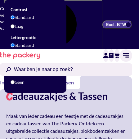
Gratis
Contrast
verzending
Standaard
vanaf
Excl. BTW
Laag
€300
Lettergrootte
Standaard
Groot
Animatie
Standaard
Inpakken
Geen
Cadeauzakjes & Tassen
adeauzakjes & Tassen
C
Maak van ieder cadeau een feestje met de cadeauzakjes
en cadeautassen van The Packery. Ontdek een
uitgebreide collectie cadeauzakjes, blokbodemzakken en
cadeautassen in stijlvolle designs en verschillende