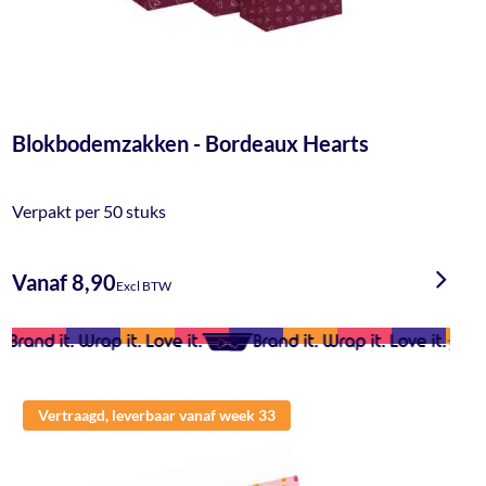
Blokbodemzakken - Bordeaux Hearts
Verpakt per 50 stuks
Vanaf 8,90
Excl BTW
Brand it. Wrap it. Love it.
Brand it. Wrap it. Love it.
Br
Vertraagd, leverbaar vanaf week 33