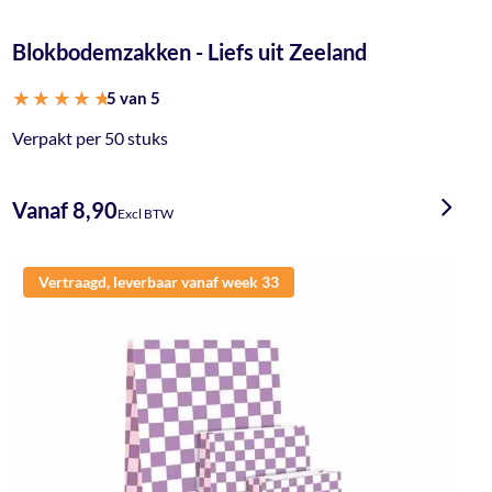
Blokbodemzakken - Liefs uit Zeeland
5 van 5
Gewaardeerd
Verpakt per 50 stuks
5
uit 5
Vanaf 8,90
Excl BTW
Vertraagd, leverbaar vanaf week 33