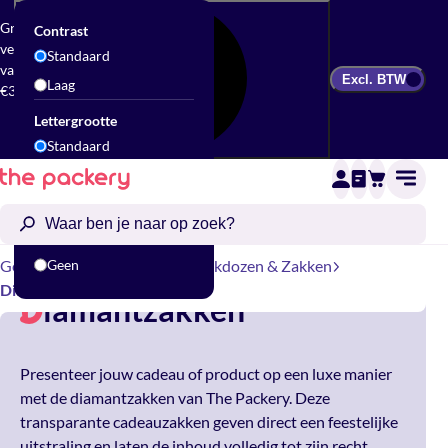
Gratis
Contrast
verzending
Standaard
vanaf
Excl. BTW
Laag
€300
Lettergrootte
Standaard
Groot
Animatie
Standaard
Geschenkverpakking
Geen
Geschenkdozen & Zakken
Diamantzakken
iamantzakken
D
Presenteer jouw cadeau of product op een luxe manier
met de diamantzakken van The Packery. Deze
transparante cadeauzakken geven direct een feestelijke
uitstraling en laten de inhoud volledig tot zijn recht