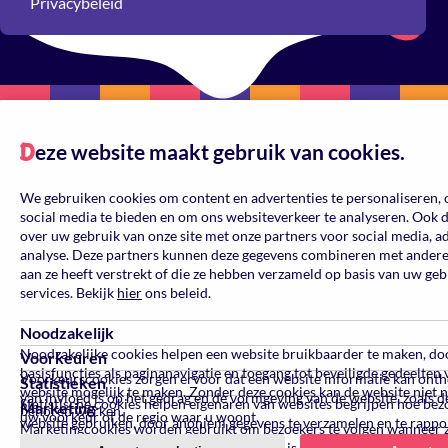
Privacybeleid
eze website maakt gebruik van cookies.
Reset
D
Kleur
We gebruiken cookies om content en advertenties te personaliseren, 
social media te bieden en om ons websiteverkeer te analyseren. Ook 
over uw gebruik van onze site met onze partners voor social media, a
analyse. Deze partners kunnen deze gegevens combineren met andere 
aan ze heeft verstrekt of die ze hebben verzameld op basis van uw ge
services. Bekijk
hier
ons beleid.
Gelegenheid
Noodzakelijk
Noodzakelijke cookies helpen een website bruikbaarder te maken, do
Voorkeuren
basisfuncties als paginanavigatie en toegang tot beveiligde gedeelten 
Voorkeurscookies zorgen ervoor dat een website informatie kan ont
Statistieken
website mogelijk te maken. Zonder deze cookies kan de website niet 
Afmeting
van invloed is op het gedrag en de vormgeving van de website, zoals de
Statistische cookies helpen eigenaren van websites begrijpen hoe be
Marketing
behoren werken.
uw voorkeur of de regio waar u woont.
website gebruiken, door anoniem gegevens te verzamelen en te rappo
Marketingcookies worden gebruikt om bezoekers te volgen wanneer 
verschillende websites bezoeken. Hun doel is advertenties weergeven 