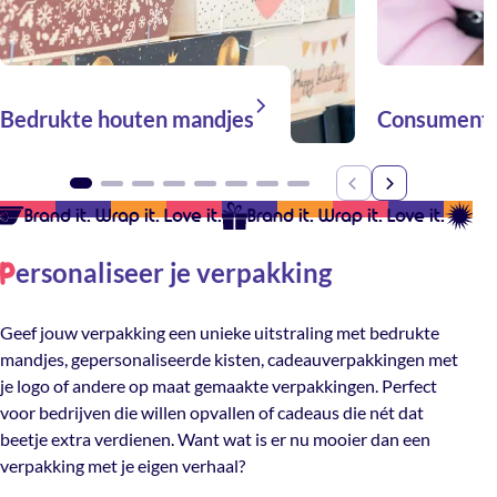
Bedrukte houten mandjes
Consumente
Brand it. Wrap it. Love it.
Brand it. Wrap it. Love it.
Bra
ersonaliseer je verpakking
P
Geef jouw verpakking een unieke uitstraling met bedrukte
mandjes, gepersonaliseerde kisten, cadeauverpakkingen met
je logo of andere op maat gemaakte verpakkingen. Perfect
voor bedrijven die willen opvallen of cadeaus die nét dat
beetje extra verdienen. Want wat is er nu mooier dan een
verpakking met je eigen verhaal?