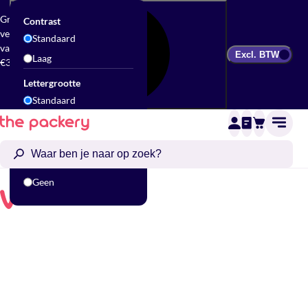
Gratis
Contrast
verzending
Standaard
vanaf
Excl. BTW
Laag
€300
Lettergrootte
Standaard
Groot
Animatie
Standaard
Geen
erpakken.
V
Presenteren.
Verrassen.