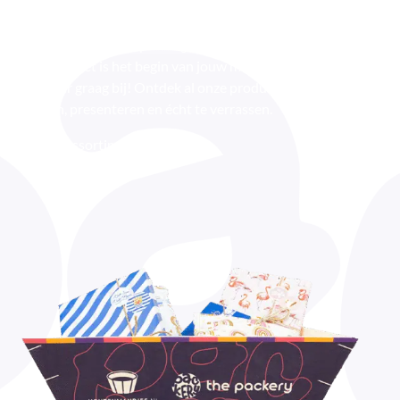
Wat begon als Houtenmandjes.nl is nu uitgegroeid tot The
Packery: dé specialist in verpakkingen die jouw product laten
opvallen. Want een verpakking is nooit zomaar een
verpakking. Het is het begin van jouw merkbeleving en wij
helpen daar graag bij! Ontdek al onze producten om te
verpakken, presenteren en écht te verrassen.
Bekijk ons assortiment