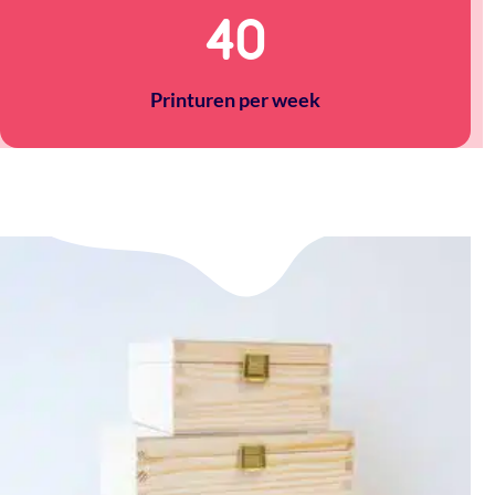
40
Printuren per week
nspiratie
I