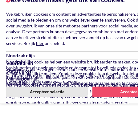
D
Kleur
We gebruiken cookies om content en advertenties te personaliseren, 
social media te bieden en om ons websiteverkeer te analyseren. Ook 
over uw gebruik van onze site met onze partners voor social media, a
analyse. Deze partners kunnen deze gegevens combineren met andere 
aan ze heeft verstrekt of die ze hebben verzameld op basis van uw ge
services. Bekijk
hier
ons beleid.
Noodzakelijk
Noodzakelijke cookies helpen een website bruikbaarder te maken, do
Voorkeuren
basisfuncties als paginanavigatie en toegang tot beveiligde gedeelten 
Voorkeurscookies zorgen ervoor dat een website informatie kan ont
Statistieken
website mogelijk te maken. Zonder deze cookies kan de website niet 
van invloed is op het gedrag en de vormgeving van de website, zoals de
Statistische cookies helpen eigenaren van websites begrijpen hoe be
Marketing
behoren werken.
uw voorkeur of de regio waar u woont.
website gebruiken, door anoniem gegevens te verzamelen en te rappo
Marketingcookies worden gebruikt om bezoekers te volgen wanneer 
verschillende websites bezoeken. Hun doel is advertenties weergeven 
Accepteer selectie
Accepteer
toegesneden op en relevant zijn voor de individuele gebruiker. Deze a
worden zo waardevoller voor uitgevers en externe adverteerders.