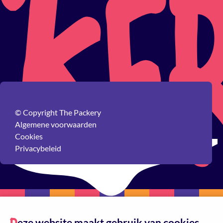
© Copyright The Packery
Algemene voorwaarden
Cookies
Privacybeleid
eze website maakt gebruik van cookies.
Reset