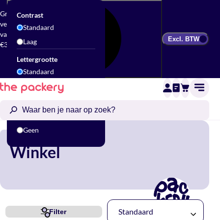
Gratis
Contrast
verzending
Standaard
vanaf
Excl. BTW
Laag
€300
Lettergrootte
Standaard
Groot
Animatie
Standaard
Geen
Winkel
Standaard
Filter