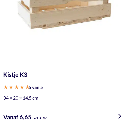
Kistje K3
5 van 5
Gewaardeerd
34 × 20 × 14,5 cm
5.00
uit 5
Vanaf 6,65
Excl BTW