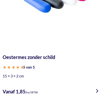
Oestermes zonder schild
5 van 5
Gewaardeerd
15 × 3 × 2 cm
5.00
uit 5
Vanaf 1,85
Excl BTW