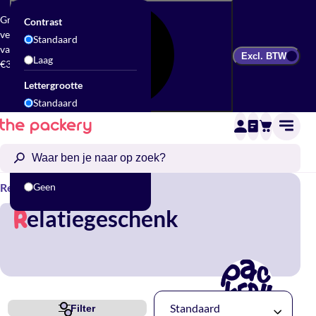
Gratis
Contrast
verzending
Standaard
vanaf
Excl. BTW
Laag
€300
Lettergrootte
Standaard
Groot
Animatie
Standaard
Relatiegeschenk
Geen
elatiegeschenk
R
Standaard
Filter