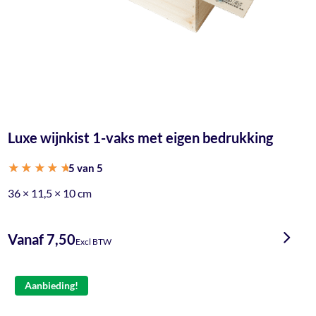
Luxe wijnkist 1-vaks met eigen bedrukking
5 van 5
Gewaardeerd
36 × 11,5 × 10 cm
5.00
uit 5
Vanaf 7,50
Excl BTW
Aanbieding!