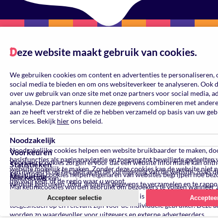
eze website maakt gebruik van cookies.
Reset
D
Kleur
We gebruiken cookies om content en advertenties te personaliseren, 
social media te bieden en om ons websiteverkeer te analyseren. Ook 
over uw gebruik van onze site met onze partners voor social media, a
analyse. Deze partners kunnen deze gegevens combineren met andere 
aan ze heeft verstrekt of die ze hebben verzameld op basis van uw ge
services. Bekijk
hier
ons beleid.
Noodzakelijk
Noodzakelijke cookies helpen een website bruikbaarder te maken, do
Voorkeuren
basisfuncties als paginanavigatie en toegang tot beveiligde gedeelten 
Voorkeurscookies zorgen ervoor dat een website informatie kan ont
Statistieken
website mogelijk te maken. Zonder deze cookies kan de website niet 
van invloed is op het gedrag en de vormgeving van de website, zoals de
Statistische cookies helpen eigenaren van websites begrijpen hoe be
Marketing
behoren werken.
uw voorkeur of de regio waar u woont.
website gebruiken, door anoniem gegevens te verzamelen en te rappo
Marketingcookies worden gebruikt om bezoekers te volgen wanneer 
verschillende websites bezoeken. Hun doel is advertenties weergeven 
Accepteer selectie
Accepteer
toegesneden op en relevant zijn voor de individuele gebruiker. Deze a
worden zo waardevoller voor uitgevers en externe adverteerders.