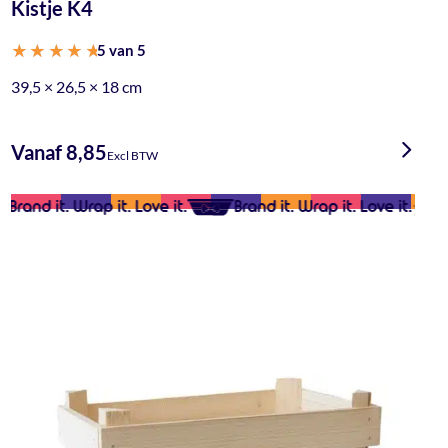
Kistje K4
5 van 5
Gewaardeerd
39,5 × 26,5 × 18 cm
5.00
uit 5
Vanaf 8,85
Excl BTW
Brand it. Wrap it. Love it.
Brand it. Wrap it. Love it.
B