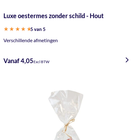
Luxe oestermes zonder schild - Hout
5 van 5
Gewaardeerd
Verschillende afmetingen
5.00
uit 5
Vanaf 4,05
Excl BTW