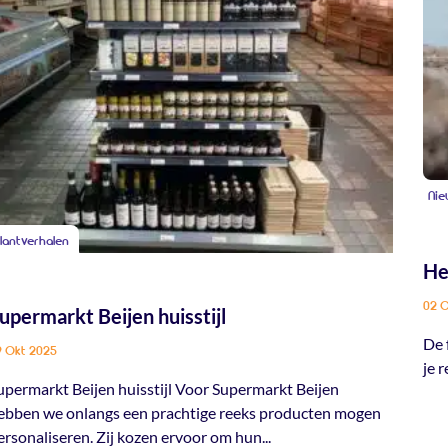
Nie
lantverhalen
He
02 
upermarkt Beijen huisstijl
De 
9 Okt 2025
je 
upermarkt Beijen huisstijl Voor Supermarkt Beijen
ebben we onlangs een prachtige reeks producten mogen
ersonaliseren. Zij kozen ervoor om hun...