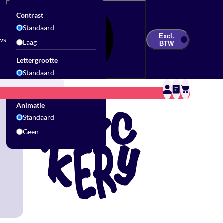
Contrast
Standaard
Excl.
ws
Laag
BTW
Lettergrootte
Standaard
Groot
Updates & Inspiratie
Contact
Sale
Animatie
Standaard
Geen