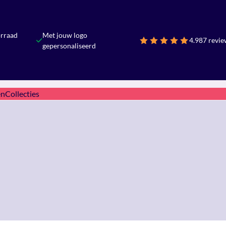
orraad
Met jouw logo
4.9
87 revie
gepersonaliseerd
en
Collecties