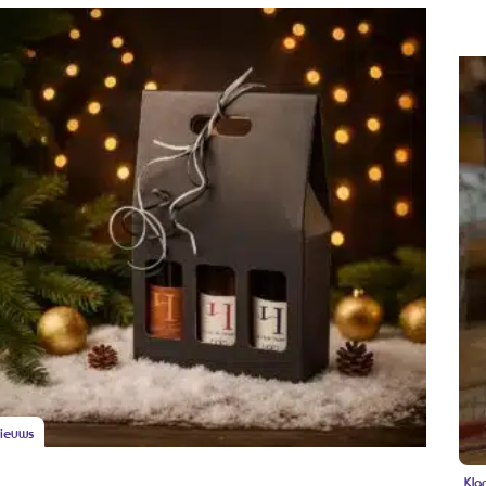
ieuws
Kla