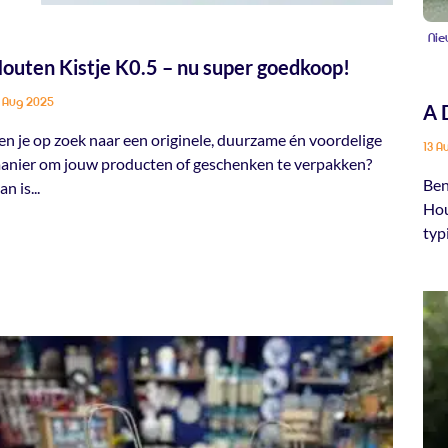
Nie
outen Kistje K0.5 – nu super goedkoop!
 Aug 2025
A 
en je op zoek naar een originele, duurzame én voordelige
13 A
anier om jouw producten of geschenken te verpakken?
Ben
n is...
Hou
typi