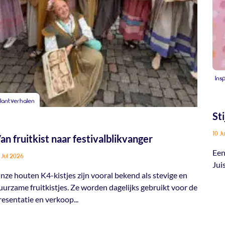
Ins
lantverhalen
St
10 J
an fruitkist naar festivalblikvanger
Een
 Jul 2026
Jui
nze houten K4-kistjes zijn vooral bekend als stevige en
uurzame fruitkistjes. Ze worden dagelijks gebruikt voor de
resentatie en verkoop...