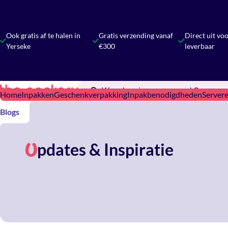
Ook gratis af te halen in
Gratis verzending vanaf
Direct uit vo
Yerseke
€300
leverbaar
Home
Inpakken
Geschenkverpakking
Inpakbenodigdheden
Server
Blogs
pdates & Inspiratie
U