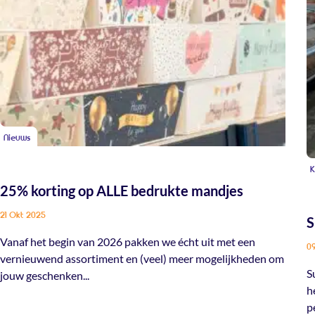
Nieuws
K
25% korting op ALLE bedrukte mandjes
21 Okt 2025
S
Vanaf het begin van 2026 pakken we écht uit met een
0
vernieuwend assortiment en (veel) meer mogelijkheden om
S
jouw geschenken...
h
p