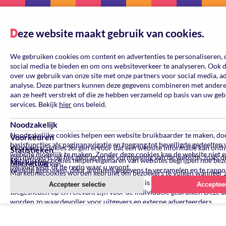
eze website maakt gebruik van cookies.
D
We gebruiken cookies om content en advertenties te personaliseren, 
social media te bieden en om ons websiteverkeer te analyseren. Ook 
over uw gebruik van onze site met onze partners voor social media, a
analyse. Deze partners kunnen deze gegevens combineren met andere 
aan ze heeft verstrekt of die ze hebben verzameld op basis van uw ge
services. Bekijk
hier
ons beleid.
Noodzakelijk
Noodzakelijke cookies helpen een website bruikbaarder te maken, do
Voorkeuren
basisfuncties als paginanavigatie en toegang tot beveiligde gedeelten 
Voorkeurscookies zorgen ervoor dat een website informatie kan ont
Statistieken
website mogelijk te maken. Zonder deze cookies kan de website niet 
van invloed is op het gedrag en de vormgeving van de website, zoals de
Statistische cookies helpen eigenaren van websites begrijpen hoe be
Marketing
behoren werken.
uw voorkeur of de regio waar u woont.
website gebruiken, door anoniem gegevens te verzamelen en te rappo
Marketingcookies worden gebruikt om bezoekers te volgen wanneer 
verschillende websites bezoeken. Hun doel is advertenties weergeven 
Accepteer selectie
Accepteer
toegesneden op en relevant zijn voor de individuele gebruiker. Deze a
worden zo waardevoller voor uitgevers en externe adverteerders.