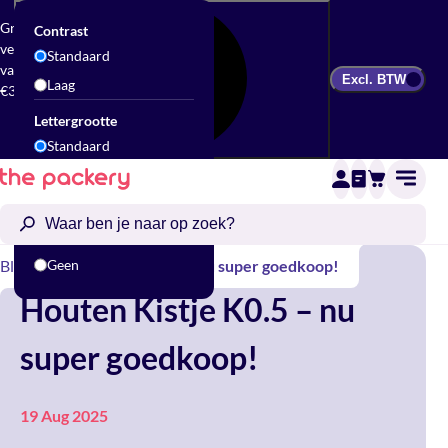
Gratis
Contrast
verzending
Standaard
vanaf
Excl. BTW
Laag
€300
Lettergrootte
Standaard
Groot
Animatie
Standaard
Blogs
Geen
Houten Kistje K0.5 – nu super goedkoop!
Houten Kistje K0.5 – nu
super goedkoop!
19 Aug 2025