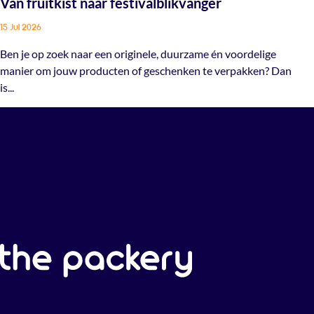
Van fruitkist naar festivalblikvanger
15 Jul 2026
Ben je op zoek naar een originele, duurzame én voordelige
manier om jouw producten of geschenken te verpakken? Dan
is...