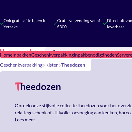
Ook gratis af te halen in
Gratis verzending vanaf
Direct uit vo
Yerseke
€300
leverbaar
Home
Inpakken
Geschenkverpakking
Inpakbenodigdheden
Server
Geschenkverpakking
Kisten
Theedozen
heedozen
T
Ontdek onze stijlvolle collectie theedozen voor het overzi
relatiegeschenk of stijlvolle toevoeging aan keuken, horeca
Lees meer