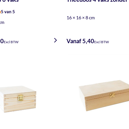
5 van 5
16 × 16 × 8 cm
erd
 cm
90
Vanaf 5,40
Excl BTW
Excl BTW