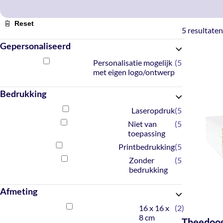
Reset
5 resultaten
Gepersonaliseerd
Personalisatie mogelijk
5
met eigen logo/ontwerp
Bedrukking
Laseropdruk
5
Niet van
5
toepassing
Printbedrukking
5
Zonder
5
bedrukking
Afmeting
16 x 16 x
2
8 cm
Theedoos