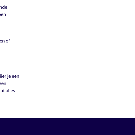
ende
een
en of
ëer je een
 een
at alles