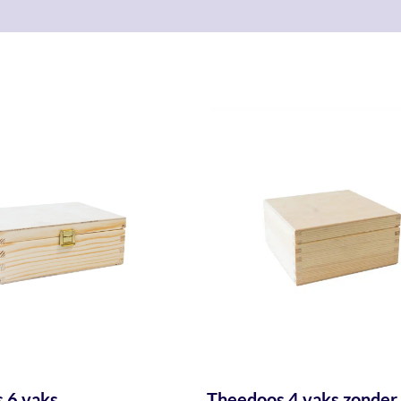
 6 vaks
Theedoos 4 vaks zonder 