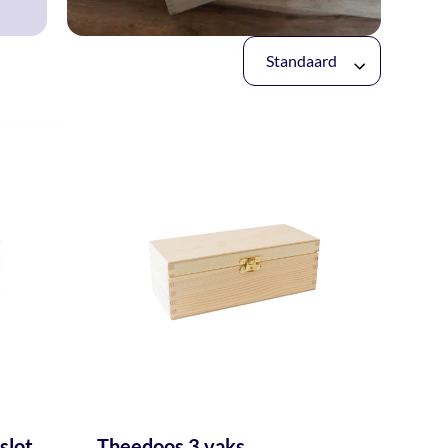
Standaard
slot
Theedoos 3 vaks