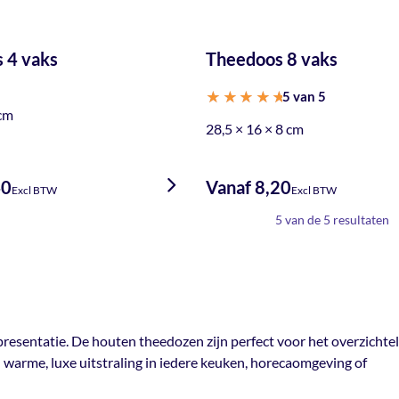
 4 vaks
Theedoos 8 vaks
5 van 5
 cm
Gewaardeerd
28,5 × 16 × 8 cm
5
uit 5
40
Vanaf 8,20
Excl BTW
Excl BTW
5 van de 5 resultaten
presentatie. De houten theedozen zijn perfect voor het overzichtel
 warme, luxe uitstraling in iedere keuken, horecaomgeving of