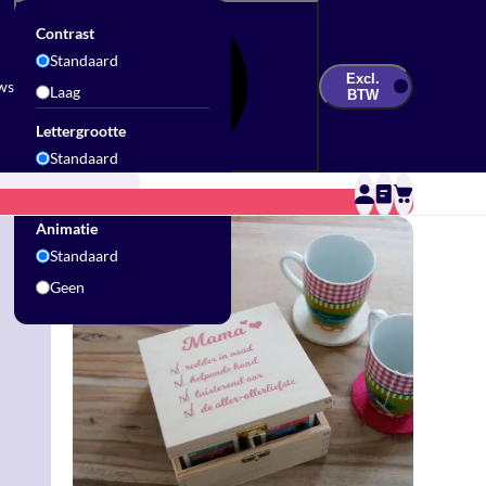
Contrast
Standaard
Excl.
ws
Laag
BTW
Lettergrootte
Standaard
Groot
Updates & Inspiratie
Contact
Sale
Animatie
Standaard
Geen