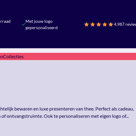
orraad
Met jouw logo
4.9
87 revie
gepersonaliseerd
en
Collecties
chtelijk bewaren en luxe presenteren van thee. Perfect als cadeau,
 of ontvangstruimte. Ook te personaliseren met eigen logo of...