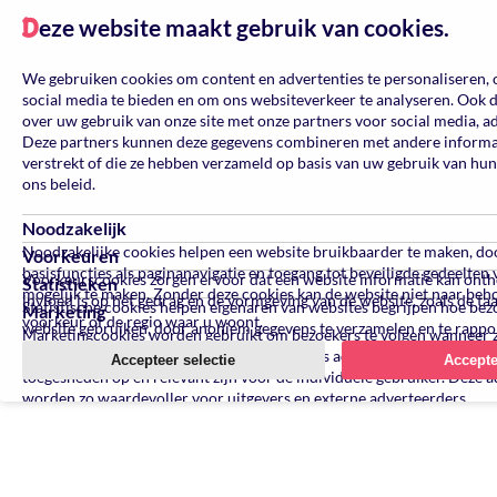
eze website maakt gebruik van cookies.
D
We gebruiken cookies om content en advertenties te personaliseren, 
social media te bieden en om ons websiteverkeer te analyseren. Ook 
over uw gebruik van onze site met onze partners voor social media, a
Deze partners kunnen deze gegevens combineren met andere informati
verstrekt of die ze hebben verzameld op basis van uw gebruik van hun
ons beleid.
Noodzakelijk
Noodzakelijke cookies helpen een website bruikbaarder te maken, do
Voorkeuren
basisfuncties als paginanavigatie en toegang tot beveiligde gedeelten
Voorkeurscookies zorgen ervoor dat een website informatie kan ont
Statistieken
mogelijk te maken. Zonder deze cookies kan de website niet naar beh
invloed is op het gedrag en de vormgeving van de website, zoals de ta
Statistische cookies helpen eigenaren van websites begrijpen hoe be
Marketing
voorkeur of de regio waar u woont.
website gebruiken, door anoniem gegevens te verzamelen en te rappo
Marketingcookies worden gebruikt om bezoekers te volgen wanneer 
verschillende websites bezoeken. Hun doel is advertenties weergeven 
Accepteer selectie
Accepte
toegesneden op en relevant zijn voor de individuele gebruiker. Deze a
worden zo waardevoller voor uitgevers en externe adverteerders.