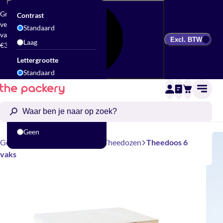
Gratis
Contrast
verzending
Standaard
vanaf
Excl. BTW
Laag
€300
Lettergrootte
Standaard
Groot
Animatie
Standaard
Geen
Geschenkverpakking
Kisten
Theedozen
Theedoos 6
vaks