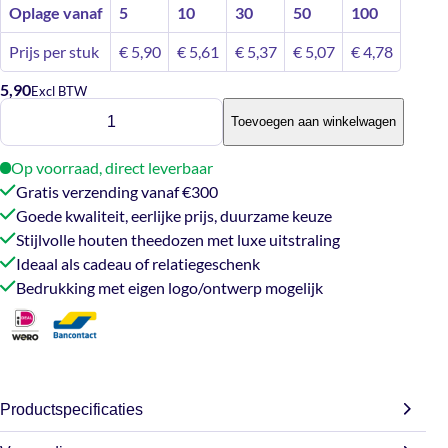
Oplage vanaf
5
10
30
50
100
Prijs per stuk
€
5,90
€
5,61
€
5,37
€
5,07
€
4,78
5,90
Excl BTW
Theedoos
Toevoegen aan winkelwagen
6
vaks
Op voorraad, direct leverbaar
aantal
Gratis verzending vanaf €300
Goede kwaliteit, eerlijke prijs, duurzame keuze
Stijlvolle houten theedozen met luxe uitstraling
Ideaal als cadeau of relatiegeschenk
Bedrukking met eigen logo/ontwerp mogelijk
Productspecificaties