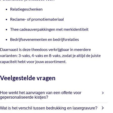
Relatiegeschenken
Reclame- of promotiemateriaal
Thee cadeauverpakkingen met merkidentiteit
Bedrijfsevenementen en bedrijfsrelaties
Daarnaast is deze theedoos verkrijgbaar in meerdere
varianten:
3-vaks
,
4-vaks
en
8-vaks
, zodat je altijd de juiste
capaciteit hebt voor jouw assortiment.
Veelgestelde vragen
Hoe werkt het aanvragen van een offerte voor
gepersonaliseerde kistjes?
Je kunt eenvoudig een offerte aanvragen via de offerteknop
Wat is het verschil tussen bedrukking en lasergravure?
op de productpagina. In de popup die verschijnt kun je