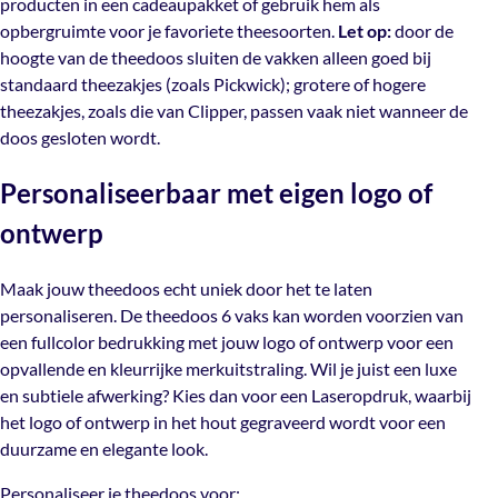
producten in een cadeaupakket of gebruik hem als
opbergruimte voor je favoriete theesoorten.
Let op:
door de
Daarnaast is deze theedoos verkrijgbaar in meerdere
hoogte van de theedoos sluiten de vakken alleen goed bij
varianten:
3-vaks
,
4-vaks
en
8-vaks
, zodat je altijd de
standaard theezakjes (zoals Pickwick); grotere of hogere
juiste capaciteit hebt voor jouw assortiment.
theezakjes, zoals die van Clipper, passen vaak niet wanneer de
doos gesloten wordt.
Personaliseerbaar met eigen logo of
ontwerp
Maak jouw theedoos echt uniek door het te laten
personaliseren. De theedoos 6 vaks kan worden voorzien van
een
fullcolor bedrukking
met jouw logo of ontwerp voor een
opvallende en kleurrijke merkuitstraling. Wil je juist een luxe
en subtiele afwerking? Kies dan voor een
Laseropdruk
, waarbij
het logo of ontwerp in het hout gegraveerd wordt voor een
duurzame en elegante look.
Personaliseer je theedoos voor: