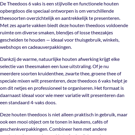
Personaliseerbaar met eigen logo of
De Theedoos 6 vaks is een stijlvolle en functionele houten
opbergdoos die speciaal ontworpen is om verschillende
ontwerp
theesoorten overzichtelijk en aantrekkelijk te presenteren.
Met zes aparte vakken biedt deze houten theedoos voldoende
Maak jouw theedoos echt uniek door het te laten
ruimte om diverse smaken, blendjes of losse theezakjes
personaliseren. De theedoos 6 vaks kan worden voorzien
gescheiden te houden — ideaal voor thuisgebruik, winkels,
van een
fullcolor bedrukking
met jouw logo of ontwerp
webshops en cadeauverpakkingen.
voor een opvallende en kleurrijke merkuitstraling. Wil je
juist een luxe en subtiele afwerking? Kies dan voor een
Dankzij de warme, natuurlijke houten afwerking krijgt elke
Laseropdruk
, waarbij het logo of ontwerp in het hout
selectie van theesmaken een luxe uitstraling. Of je nu
gegraveerd wordt voor een duurzame en elegante look.
meerdere soorten kruidenthee, zwarte thee, groene thee of
speciale mixen wilt presenteren, deze theedoos 6 vaks helpt je
Personaliseer je theedoos voor:
om dit netjes en professioneel te organiseren. Het formaat is
daarnaast ideaal voor wie meer variatie wilt presenteren dan
Relatiegeschenken
een standaard 4-vaks doos.
Reclame- of promotiemateriaal
Deze houten theedoos is niet alleen praktisch in gebruik, maar
Thee cadeauverpakkingen met merkidentiteit
ook een mooi object om te tonen in keukens, cafés of
geschenkverpakkingen. Combineer hem met andere
Bedrijfsevenementen en bedrijfsrelaties