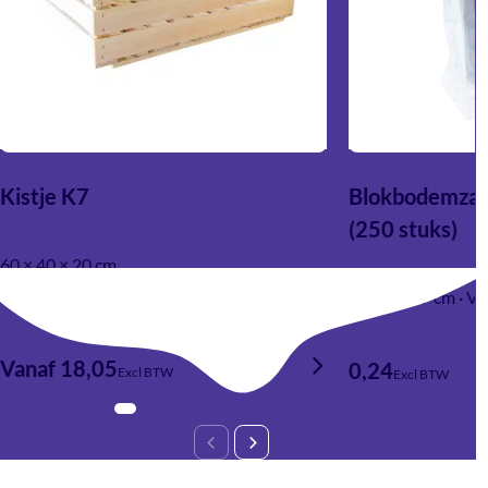
opvallend, kleurrijk en gedetailleerd resultaat wilt, en voor
lasergravure als je gaat voor een tijdloze, elegante en
duurzame afwerking met een natuurlijke look.
Kistje K7
Blokbodemzak
(250 stuks)
60 × 40 × 20 cm
16 × 8 × 37 cm · V
Vanaf 18,05
0,24
Excl BTW
Excl BTW