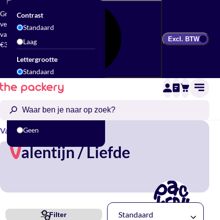
Gratis
Contrast
verzending
Standaard
vanaf
Excl. BTW
Laag
€300
Lettergrootte
Standaard
Groot
Animatie
Standaard
Valentijn / Liefde
Geen
alentijn / Liefde
V
Standaard
Filter