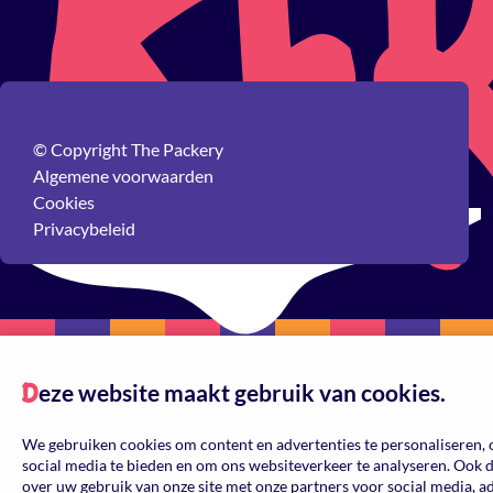
© Copyright The Packery
Algemene voorwaarden
Cookies
Privacybeleid
eze website maakt gebruik van cookies.
Reset
D
Kleur
We gebruiken cookies om content en advertenties te personaliseren, 
social media te bieden en om ons websiteverkeer te analyseren. Ook 
over uw gebruik van onze site met onze partners voor social media, a