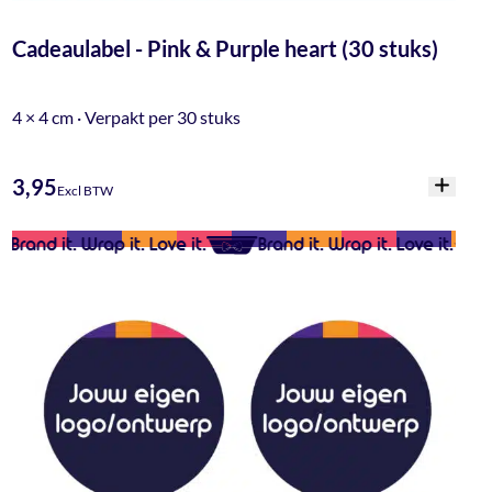
Cadeaulabel - Pink & Purple heart (30 stuks)
4 × 4 cm · Verpakt per 30 stuks
3,95
Excl BTW
Brand it. Wrap it. Love it.
Brand it. Wrap it. Love it.
B