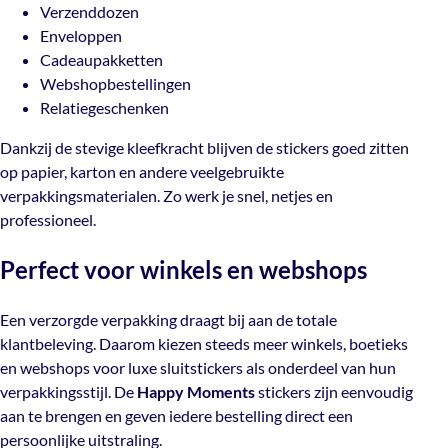
Cadeaupakketten
Verzenddozen
Webshopbestellingen
Enveloppen
Relatiegeschenken
Cadeaupakketten
Webshopbestellingen
Dankzij de stevige kleefkracht blijven de stickers goed
Relatiegeschenken
zitten op papier, karton en andere veelgebruikte
verpakkingsmaterialen. Zo werk je snel, netjes en
Dankzij de stevige kleefkracht blijven de stickers goed zitten
professioneel.
op papier, karton en andere veelgebruikte
verpakkingsmaterialen. Zo werk je snel, netjes en
Perfect voor winkels en webshops
professioneel.
Perfect voor winkels en webshops
Een verzorgde verpakking draagt bij aan de totale
klantbeleving. Daarom kiezen steeds meer winkels,
boetieks en webshops voor luxe sluitstickers als
Een verzorgde verpakking draagt bij aan de totale
onderdeel van hun verpakkingsstijl. De
Happy Moments
klantbeleving. Daarom kiezen steeds meer winkels, boetieks
stickers zijn eenvoudig aan te brengen en geven iedere
en webshops voor luxe sluitstickers als onderdeel van hun
bestelling direct een persoonlijke uitstraling.
verpakkingsstijl. De
Happy Moments
stickers zijn eenvoudig
aan te brengen en geven iedere bestelling direct een
Combineer de stickers met cadeaupapier, vloeipapier,
persoonlijke uitstraling.