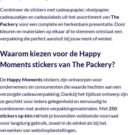
cadeauzakjes en cadeaulabels uit het assortiment van
The Packery
voor een complete en herkenbare
Combineer de stickers met cadeaupapier, vloeipapier,
presentatie. Door kleuren en materialen op elkaar af te
cadeauzakjes en cadeaulabels uit het assortiment van
The
stemmen ontstaat een verpakking die perfect aansluit bij
Packery
voor een complete en herkenbare presentatie. Door
jouw merk of winkel.
kleuren en materialen op elkaar af te stemmen ontstaat een
verpakking die perfect aansluit bij jouw merk of winkel.
Waarom kiezen voor de Happy
Waarom kiezen voor de Happy
Moments stickers van The Packery?
Moments stickers van The Packery?
De
Happy Moments
stickers zijn ontworpen voor
ondernemers én consumenten die waarde hechten aan
De
Happy Moments
stickers zijn ontworpen voor
een verzorgde cadeauverpakking. Dankzij het tijdloze
ondernemers én consumenten die waarde hechten aan een
ontwerp zijn ze geschikt voor iedere gelegenheid en
verzorgde cadeauverpakking. Dankzij het tijdloze ontwerp zijn
eenvoudig te combineren met andere
ze geschikt voor iedere gelegenheid en eenvoudig te
verpakkingsmaterialen. Met
250 stickers op één rol
heb
combineren met andere verpakkingsmaterialen. Met
250
je bovendien voldoende voorraad voor langdurig
stickers op één rol
heb je bovendien voldoende voorraad
gebruik, zowel in de winkel als bij het verwerken van
voor langdurig gebruik, zowel in de winkel als bij het
webshopbestellingen.
verwerken van webshopbestellingen.