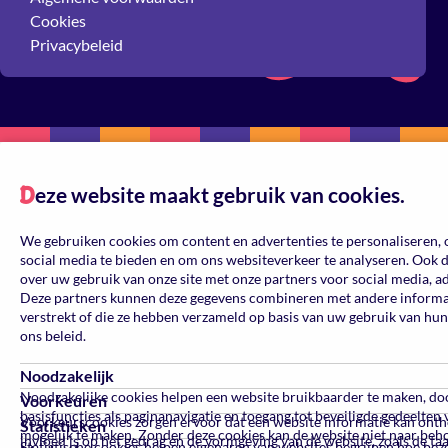
Cookies
Privacybeleid
eze website maakt gebruik van cookies.
D
We gebruiken cookies om content en advertenties te personaliseren, 
social media te bieden en om ons websiteverkeer te analyseren. Ook 
over uw gebruik van onze site met onze partners voor social media, a
Deze partners kunnen deze gegevens combineren met andere informati
verstrekt of die ze hebben verzameld op basis van uw gebruik van hun
ons beleid.
Noodzakelijk
Noodzakelijke cookies helpen een website bruikbaarder te maken, do
Voorkeuren
basisfuncties als paginanavigatie en toegang tot beveiligde gedeelten
Voorkeurscookies zorgen ervoor dat een website informatie kan ont
Statistieken
mogelijk te maken. Zonder deze cookies kan de website niet naar beh
invloed is op het gedrag en de vormgeving van de website, zoals de ta
Statistische cookies helpen eigenaren van websites begrijpen hoe be