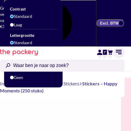
Gratis
Contrast
verzending
Standaard
vanaf
Excl. BTW
Laag
€300
Lettergrootte
Standaard
Groot
Animatie
Standaard
Geen
Inpakken
Cadeau accessoires
Stickers
Stickers – Happy
Moments (250 stuks)