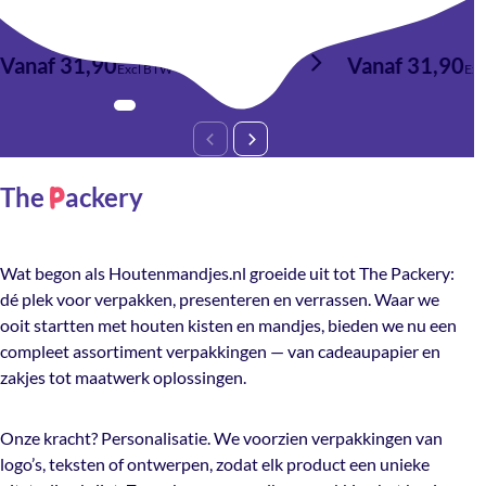
Vanaf 31,90
Vanaf 31,90
Excl BTW
Exc
The
ackery
P
Wat begon als Houtenmandjes.nl groeide uit tot The Packery:
dé plek voor verpakken, presenteren en verrassen. Waar we
ooit startten met houten kisten en mandjes, bieden we nu een
compleet assortiment verpakkingen — van cadeaupapier en
zakjes tot maatwerk oplossingen.
Onze kracht? Personalisatie. We voorzien verpakkingen van
logo’s, teksten of ontwerpen, zodat elk product een unieke