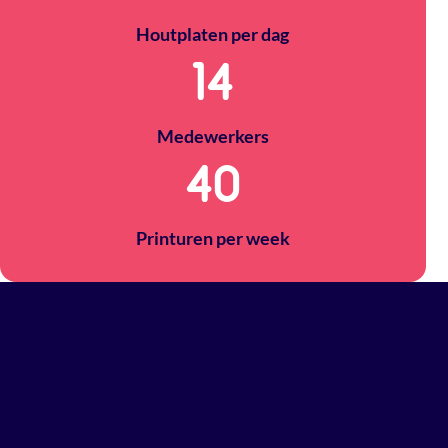
Houtplaten per dag
14
Medewerkers
40
Printuren per week