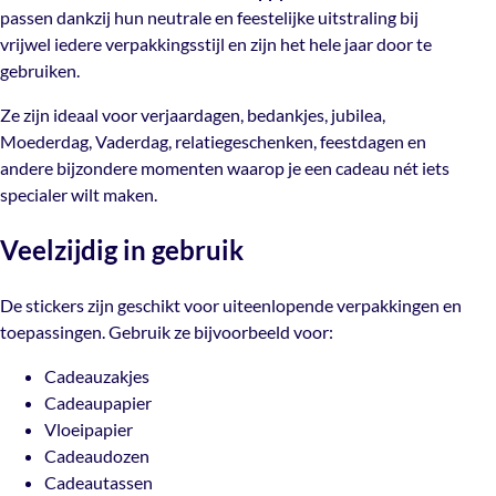
passen dankzij hun neutrale en feestelijke uitstraling bij
Ze zijn ideaal voor verjaardagen, bedankjes, jubilea,
vrijwel iedere verpakkingsstijl en zijn het hele jaar door te
Moederdag, Vaderdag, relatiegeschenken, feestdagen en
gebruiken.
andere bijzondere momenten waarop je een cadeau nét
iets specialer wilt maken.
Ze zijn ideaal voor verjaardagen, bedankjes, jubilea,
Moederdag, Vaderdag, relatiegeschenken, feestdagen en
Veelzijdig in gebruik
andere bijzondere momenten waarop je een cadeau nét iets
specialer wilt maken.
De stickers zijn geschikt voor uiteenlopende
Veelzijdig in gebruik
verpakkingen en toepassingen. Gebruik ze bijvoorbeeld
voor:
De stickers zijn geschikt voor uiteenlopende verpakkingen en
Cadeauzakjes
toepassingen. Gebruik ze bijvoorbeeld voor:
Cadeaupapier
Vloeipapier
Cadeauzakjes
Cadeaudozen
Cadeaupapier
Cadeautassen
Vloeipapier
Verzenddozen
Cadeaudozen
Enveloppen
Cadeautassen