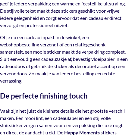
professioneel uitziet.
geef je iedere verpakking een warme en feestelijke uitstraling.
De stijlvolle tekst maakt deze stickers geschikt voor vrijwel
Verpakt
Of je nu een cadeau inpakt in de winkel, een
250 stuks op een rol
iedere gelegenheid en zorgt ervoor dat een cadeau er direct
webshopbestelling verzendt of een relatiegeschenk
verzorgd en professioneel uitziet.
samenstelt, een mooie sticker maakt de verpakking
Artikelnummer
compleet. Sluit eenvoudig een cadeauzakje af, bevestig
Of je nu een cadeau inpakt in de winkel, een
TP-12104
vloeipapier in een cadeaudoos of gebruik de sticker als
webshopbestelling verzendt of een relatiegeschenk
decoratief accent op een verzenddoos. Zo maak je van
samenstelt, een mooie sticker maakt de verpakking compleet.
Belijming
iedere bestelling een echte verrassing.
Sluit eenvoudig een cadeauzakje af, bevestig vloeipapier in een
Permanent
cadeaudoos of gebruik de sticker als decoratief accent op een
De perfecte finishing touch
verzenddoos. Zo maak je van iedere bestelling een echte
verrassing.
Vaak zijn het juist de kleinste details die het grootste
De perfecte finishing touch
verschil maken. Een mooi lint, een cadeaulabel en een
stijlvolle sluitsticker zorgen samen voor een verpakking
die luxe oogt en direct de aandacht trekt. De
Happy
Vaak zijn het juist de kleinste details die het grootste verschil
Moments
stickers passen dankzij hun neutrale en
maken. Een mooi lint, een cadeaulabel en een stijlvolle
feestelijke uitstraling bij vrijwel iedere verpakkingsstijl en
sluitsticker zorgen samen voor een verpakking die luxe oogt
zijn het hele jaar door te gebruiken.
en direct de aandacht trekt. De
Happy Moments
stickers