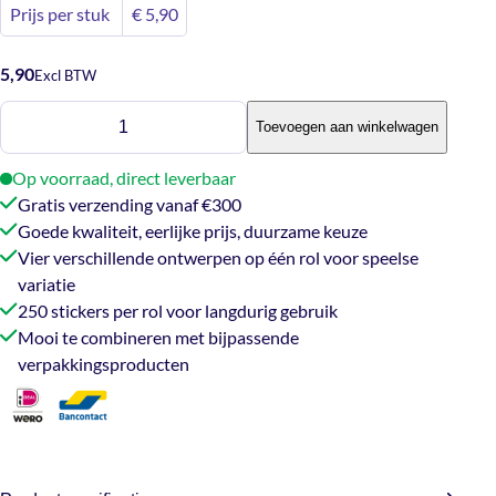
Prijs per stuk
€
5,90
5,90
Excl BTW
Stickers
Toevoegen aan winkelwagen
-
Happy
Op voorraad, direct leverbaar
Moments
Gratis verzending vanaf €300
(250
Goede kwaliteit, eerlijke prijs, duurzame keuze
stuks)
Vier verschillende ontwerpen op één rol voor speelse
aantal
variatie
250 stickers per rol voor langdurig gebruik
Mooi te combineren met bijpassende
verpakkingsproducten