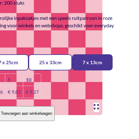
r:
200 stuks
olijke inpakzakjes met een speels ruitpatroon in roze
king voor winkels en webshops, geschikt voor everyday
7 x 25cm
25 x 33cm
7 x 13cm
5
10
36
€
9,81
€
9,27
Toevoegen aan winkelwagen