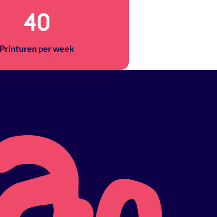
40
Printuren per week