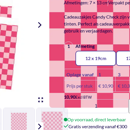
Afmetingen:
7 × 13 cm
Verpakt pe
Cadeauzakjes Candy Check zijn vr
tinten. Perfect als cadeauverpak
gebruik en verjaardagen.
Afmeting
12 x 19cm
1
Oplage vanaf
1
3
Prijs per stuk
€
10,90
€
10,
10,90
Excl BTW
Cadeauzakjes
-
Candy
Op voorraad, direct leverbaar
Check
Gratis verzending vanaf €300