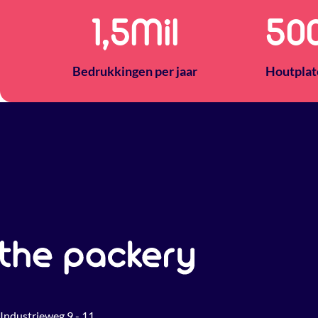
1,5
Mil
50
Bedrukkingen per jaar
Houtplat
Industrieweg 9 - 11