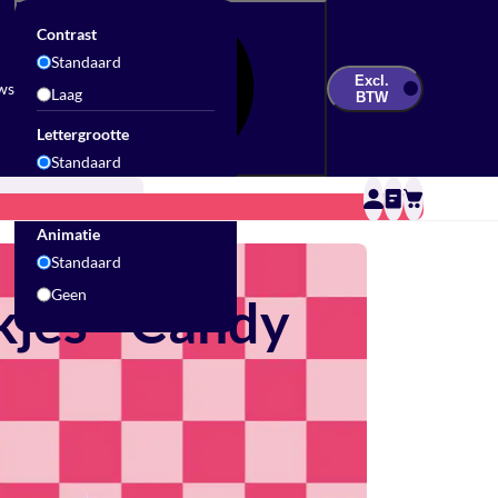
Contrast
Standaard
Excl.
ws
Laag
BTW
Lettergrootte
Standaard
Groot
Updates & Inspiratie
Contact
Sale
Animatie
Standaard
Geen
jes - Candy