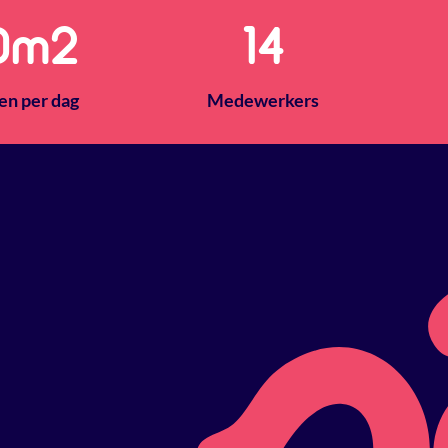
0
m2
14
en per dag
Medewerkers