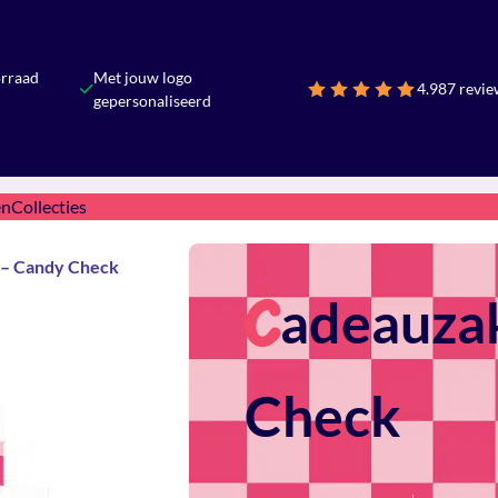
orraad
Met jouw logo
4.9
87 revie
gepersonaliseerd
en
Collecties
 – Candy Check
adeauzak
C
Check