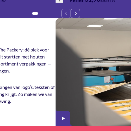
Excl BTW
BTW
he Packery: dé plek voor
it startten met houten
ssortiment verpakkingen —
ngen.
ingen van logo’s, teksten of
ng krijgt. Zo maken we van
eving.