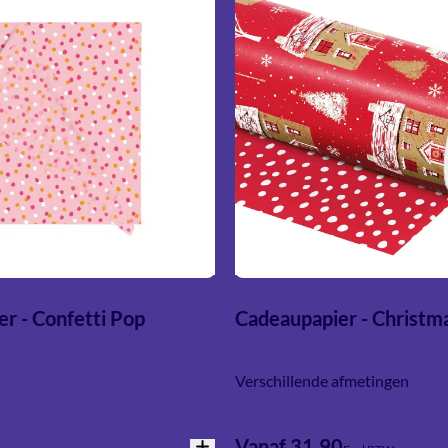
er - Confetti Pop
Cadeaupapier - Christm
Verschillende afmetingen
Vanaf 31,90