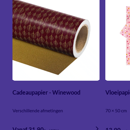
Cadeaupapier - Winewood
Vloeipapi
Verschillende afmetingen
70 × 50 cm
Vanaf 31,90
13,90