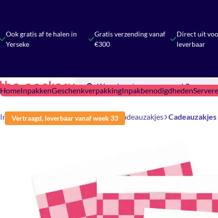
Ook gratis af te halen in
Gratis verzending vanaf
Direct uit vo
Yerseke
€300
leverbaar
Home
Inpakken
Geschenkverpakking
Inpakbenodigdheden
Server
Inpakken
Cadeauzakjes & Tassen
Cadeauzakjes
Cadeauzakjes
Vertraagd, leverbaar vanaf week 33