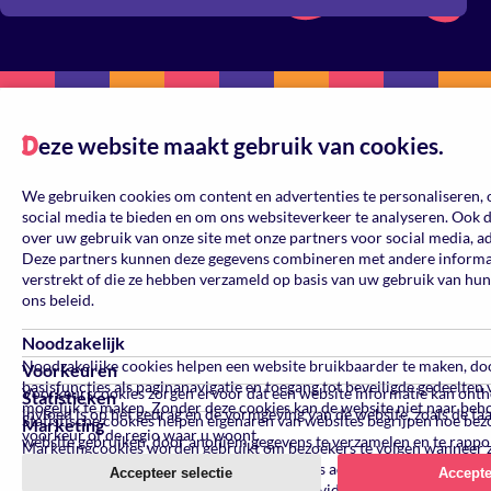
eze website maakt gebruik van cookies.
D
We gebruiken cookies om content en advertenties te personaliseren, 
social media te bieden en om ons websiteverkeer te analyseren. Ook 
over uw gebruik van onze site met onze partners voor social media, a
Deze partners kunnen deze gegevens combineren met andere informati
verstrekt of die ze hebben verzameld op basis van uw gebruik van hun
ons beleid.
Noodzakelijk
Noodzakelijke cookies helpen een website bruikbaarder te maken, do
Voorkeuren
basisfuncties als paginanavigatie en toegang tot beveiligde gedeelten
Voorkeurscookies zorgen ervoor dat een website informatie kan ont
Statistieken
mogelijk te maken. Zonder deze cookies kan de website niet naar beh
invloed is op het gedrag en de vormgeving van de website, zoals de ta
Statistische cookies helpen eigenaren van websites begrijpen hoe be
Marketing
voorkeur of de regio waar u woont.
website gebruiken, door anoniem gegevens te verzamelen en te rappo
Marketingcookies worden gebruikt om bezoekers te volgen wanneer 
verschillende websites bezoeken. Hun doel is advertenties weergeven 
Accepteer selectie
Accepte
toegesneden op en relevant zijn voor de individuele gebruiker. Deze a