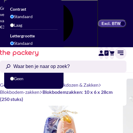
Gratis
Contrast
verzending
Standaard
vanaf
Excl. BTW
Laag
€300
Lettergrootte
Standaard
Groot
Animatie
Standaard
Geen
Geschenkverpakking
Geschenkdozen & Zakken
Blokbodem-zakken
Blokbodemzakken: 10 x 6 x 28cm
(250 stuks)