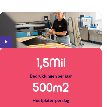
Meer over The Packery
1,5
Mil
Bedrukkingen per jaar
500
m2
Houtplaten per dag