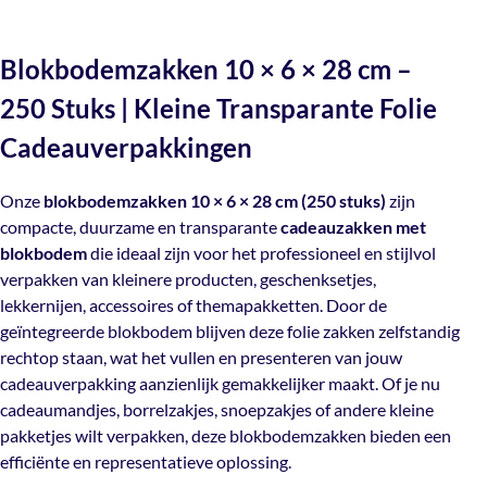
(let op: deze mail kan in je spam terechtkomen) je track &
Folie Cadeauverpakkingen
Kwaliteit
Neem contact met ons op en we helpen je graag verder!
trace code zodat je jouw bestelling kunt volgen.
opp 40 micron
Blokbodemzakken 10 × 6 × 28 cm –
Onze
blokbodemzakken 10 × 6 × 28 cm (250 stuks)
zijn
Mail ons
Verzendkosten:
250 Stuks | Kleine Transparante Folie
compacte, duurzame en transparante
cadeauzakken
Voedselveilig
Ja
€10,50 voor bestellingen binnen Nederland
met blokbodem
die ideaal zijn voor het professioneel en
Cadeauverpakkingen
€15 naar bestellingen in België
stijlvol verpakken van kleinere producten,
Gratis verzending vanaf €300
geschenksetjes, lekkernijen, accessoires of
Verpakt
Onze
blokbodemzakken 10 × 6 × 28 cm (250 stuks)
zijn
per 250 stuks
themapakketten. Door de geïntegreerde blokbodem
compacte, duurzame en transparante
cadeauzakken met
blijven deze folie zakken zelfstandig rechtop staan, wat
blokbodem
die ideaal zijn voor het professioneel en stijlvol
het vullen en presenteren van jouw cadeauverpakking
Artikelnummer
verpakken van kleinere producten, geschenksetjes,
TP-9131-1210
aanzienlijk gemakkelijker maakt. Of je nu cadeaumandjes,
lekkernijen, accessoires of themapakketten. Door de
borrelzakjes, snoepzakjes of andere kleine pakketjes wilt
geïntegreerde blokbodem blijven deze folie zakken zelfstandig
verpakken, deze blokbodemzakken bieden een efficiënte
rechtop staan, wat het vullen en presenteren van jouw
en representatieve oplossing.
cadeauverpakking aanzienlijk gemakkelijker maakt. Of je nu
cadeaumandjes, borrelzakjes, snoepzakjes of andere kleine
Met een afmeting van 10 × 6 × 28 cm zijn deze
pakketjes wilt verpakken, deze blokbodemzakken bieden een
blokbodemzakken ideaal voor producten met een
efficiënte en representatieve oplossing.
compact formaat, terwijl ze toch voldoende ruimte