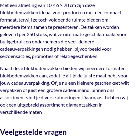
bieden om meerdere items samen te presenteren. De
Met een afmeting van 10 × 6 × 28 cm zijn deze
zakken worden geleverd per 250 stuks, wat ze uitermate
blokbodemzakken ideaal voor producten met een compact
geschikt maakt voor bulkgebruik en ondernemers die
formaat, terwijl ze toch voldoende ruimte bieden om
veel kleinere cadeauverpakkingen nodig hebben,
meerdere items samen te presenteren. De zakken worden
bijvoorbeeld voor seizoensacties, promoties of
geleverd per 250 stuks, wat ze uitermate geschikt maakt voor
relatiegeschenken.
bulkgebruik en ondernemers die veel kleinere
cadeauverpakkingen nodig hebben, bijvoorbeeld voor
Naast deze blokbodemzakken bieden wij meerdere
seizoensacties, promoties of relatiegeschenken.
formaten blokbodemzakken aan, zodat je altijd de juiste
maat hebt voor jouw cadeauverpakking. Of je nu een
Naast deze blokbodemzakken bieden wij meerdere formaten
kleinere geschenkset wilt verpakken of juist een grotere
blokbodemzakken aan, zodat je altijd de juiste maat hebt voor
cadeaumand, binnen ons assortiment vind je diverse
jouw cadeauverpakking. Of je nu een kleinere geschenkset wilt
afmetingen. Daarnaast hebben wij ook een uitgebreid
verpakken of juist een grotere cadeaumand, binnen ons
assortiment
diamantzakken
in verschillende maten
assortiment vind je diverse afmetingen. Daarnaast hebben wij
ook een uitgebreid assortiment
diamantzakken
in
verschillende maten
Veelgestelde vragen