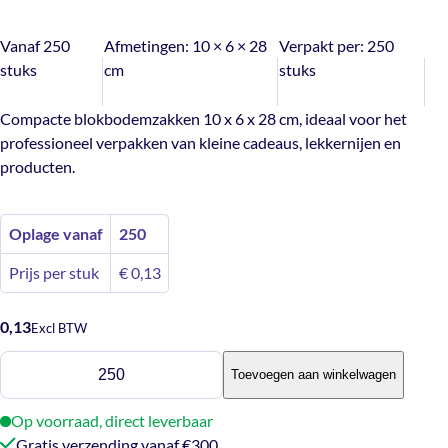
Vanaf 250
Afmetingen:
10 × 6 × 28
Verpakt per:
250
stuks
cm
stuks
Compacte blokbodemzakken 10 x 6 x 28 cm, ideaal voor het
professioneel verpakken van kleine cadeaus, lekkernijen en
producten.
Oplage vanaf
250
Prijs per stuk
€
0,13
0,13
Excl BTW
Blokbodemzakken: 10
Toevoegen aan winkelwagen
x
6
Op voorraad, direct leverbaar
x
Gratis verzending vanaf €300