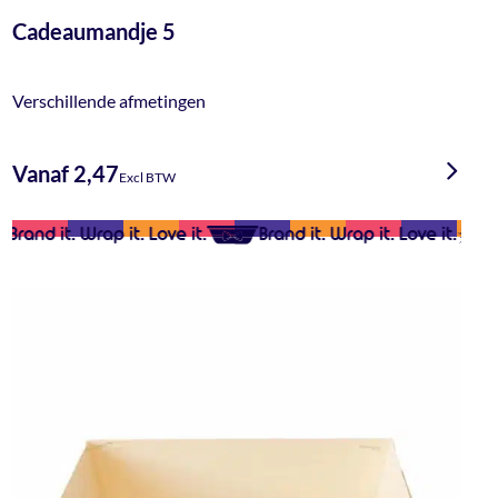
Cadeaumandje 5
Verschillende afmetingen
Vanaf 2,47
Excl BTW
Brand it. Wrap it. Love it.
Brand it. Wrap it. Love it.
Br