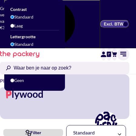
Gratis
Contrast
verzending
Standaard
vanaf
Excl. BTW
Laag
€300
Lettergrootte
Standaard
Groot
Animatie
Standaard
Plywood
Geen
lywood
P
Standaard
Filter