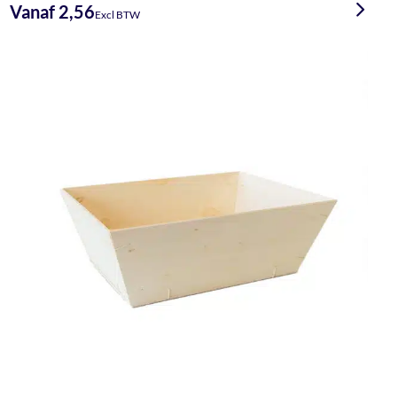
4.00
uit 5
Vanaf 2,56
Excl BTW