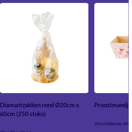
Diamantzakken rond Ø20cm x
Proostmandje
60cm (250 stuks)
Verschillende afm