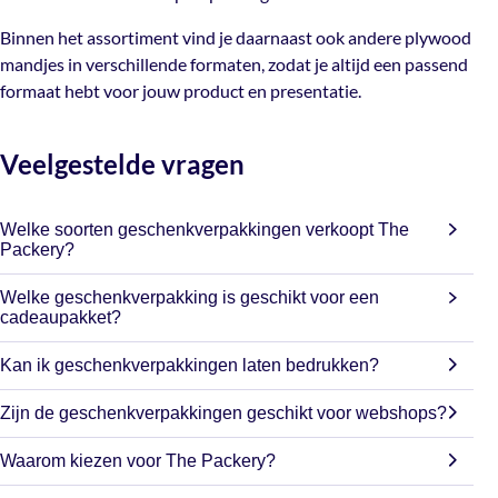
Binnen het assortiment vind je daarnaast ook andere
plywood
mandjes
in verschillende formaten, zodat je altijd een passend
formaat hebt voor jouw product en presentatie.
Veelgestelde vragen
Welke soorten geschenkverpakkingen verkoopt The
Packery?
Bij The Packery vind je onder andere houten mandjes,
Welke geschenkverpakking is geschikt voor een
houten kisten, wijnkisten, wijndozen, biermandjes,
cadeaupakket?
kartonnen cadeaumandjes, cadeauzakjes, geschenkdozen,
Dat hangt af van de inhoud en de uitstraling die je wilt
blokbodemzakken, diamantzakken en kerstdozen.
Kan ik geschenkverpakkingen laten bedrukken?
creëren. Houten mandjes en kisten zijn populair voor luxe
Daarnaast bieden wij een uitgebreid assortiment
Ja. Veel verpakkingen van The Packery kunnen worden
cadeaupakketten en streekproducten, terwijl kartonnen
Zijn de geschenkverpakkingen geschikt voor webshops?
inpakmaterialen en cadeauaccessoires.
gepersonaliseerd met een eigen logo, tekst of ontwerp.
cadeaumandjes en geschenkdozen ideaal zijn voor
Absoluut. Onze verpakkingen worden veel gebruikt door
Denk aan houten mandjes, houten kisten, vloeipapier,
seizoenspakketten, delicatessen en relatiegeschenken.
Waarom kiezen voor The Packery?
webshops om producten veilig én stijlvol te verzenden. In
stickers, cadeauzakjes en papieren tassen.
Bij The Packery profiteer je van een compleet assortiment