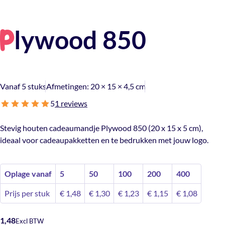
lywood 850
P
Vanaf 5 stuks
Afmetingen:
20 × 15 × 4,5 cm
5
1 reviews
Stevig houten cadeaumandje Plywood 850 (20 x 15 x 5 cm),
ideaal voor cadeaupakketten en te bedrukken met jouw logo.
Oplage vanaf
5
50
100
200
400
Prijs per stuk
€
1,48
€
1,30
€
1,23
€
1,15
€
1,08
1,48
Excl BTW