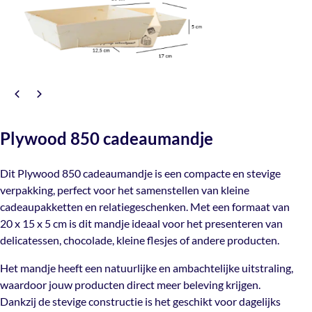
Wil je jouw verpakking laten opvallen?
Dit plywood mandje met eigen logo is volledig te
personaliseren. Je kunt zowel de zijkanten als het
optionele deksel laten bedrukken met jouw logo of
ontwerp, waardoor je een unieke en herkenbare
verpakking creëert. Dit maakt het mandje ideaal voor
bedrijven die hun merk willen versterken via hun
Plywood 850 cadeaumandje
verpakking.
Het Plywood 850 mandje is geschikt voor:
Dit Plywood 850 cadeaumandje is een compacte en stevige
verpakking, perfect voor het samenstellen van kleine
Cadeaupakketten en relatiegeschenken
cadeaupakketten en relatiegeschenken. Met een formaat van
Delicatessen, chocolade en kleine producten
20 x 15 x 5 cm is dit mandje ideaal voor het presenteren van
Kerstpakketten en promotionele acties
delicatessen, chocolade, kleine flesjes of andere producten.
Retail en webshopverpakkingen
Het mandje heeft een natuurlijke en ambachtelijke uitstraling,
Binnen het assortiment vind je daarnaast ook andere
waardoor jouw producten direct meer beleving krijgen.
plywood mandjes
in verschillende formaten, zodat je
Dankzij de stevige constructie is het geschikt voor dagelijks
altijd een passend formaat hebt voor jouw product en