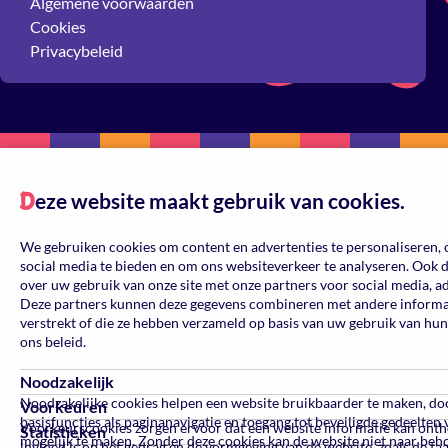
Algemene voorwaarden
Cookies
Privacybeleid
eze website maakt gebruik van cookies.
D
We gebruiken cookies om content en advertenties te personaliseren, 
social media te bieden en om ons websiteverkeer te analyseren. Ook 
over uw gebruik van onze site met onze partners voor social media, a
Deze partners kunnen deze gegevens combineren met andere informati
verstrekt of die ze hebben verzameld op basis van uw gebruik van hun
ons beleid.
Noodzakelijk
Noodzakelijke cookies helpen een website bruikbaarder te maken, do
Voorkeuren
basisfuncties als paginanavigatie en toegang tot beveiligde gedeelten
Voorkeurscookies zorgen ervoor dat een website informatie kan ont
Statistieken
mogelijk te maken. Zonder deze cookies kan de website niet naar beh
invloed is op het gedrag en de vormgeving van de website, zoals de ta