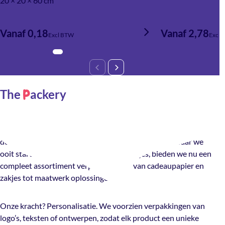
20 × 20 × 60 cm
Vanaf 0,18
Vanaf 2,78
Excl BTW
Excl 
The
ackery
P
Wat begon als Houtenmandjes.nl groeide uit tot The Packery:
dé plek voor verpakken, presenteren en verrassen. Waar we
ooit startten met houten kisten en mandjes, bieden we nu een
compleet assortiment verpakkingen — van cadeaupapier en
zakjes tot maatwerk oplossingen.
Onze kracht? Personalisatie. We voorzien verpakkingen van
logo’s, teksten of ontwerpen, zodat elk product een unieke