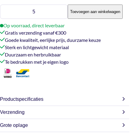
Plywood
Toevoegen aan winkelwagen
850
aantal
Op voorraad, direct leverbaar
Gratis verzending vanaf €300
Goede kwaliteit, eerlijke prijs, duurzame keuze
Sterk en lichtgewicht materiaal
Duurzaam en herbruikbaar
Te bedrukken met je eigen logo
Productspecificaties
Verzending
Gewicht
0,066 kg
Grote oplage
Wij doen ons best om jouw bestelling zo snel mogelijk te
verzenden. Bestel je op werkdagen? Dan gaat je order
Afmetingen
20 × 15 × 4,5 cm