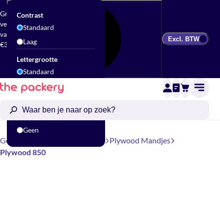
Gratis
Contrast
verzending
Standaard
vanaf
Excl. BTW
Laag
€300
Lettergrootte
Standaard
Groot
Animatie
Standaard
Geen
Geschenkverpakking
Mandjes
Plywood Mandjes
Plywood 850