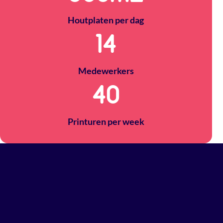
Houtplaten per dag
14
Medewerkers
40
Printuren per week