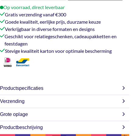
you
Op voorraad, direct leverbaar
rood
Gratis verzending vanaf €300
aantal
Goede kwaliteit, eerlijke prijs, duurzame keuze
Verkrijgbaar in diverse formaten en designs
Geschikt voor relatiegeschenken, cadeaupakketten en
feestdagen
Stevige kwaliteit karton voor optimale bescherming
Productspecificaties
Verzending
Afmetingen
31 × 20 × 14 cm
Grote oplage
Wij doen ons best om jouw bestelling zo snel mogelijk te
verzenden. Bestel je op werkdagen? Dan gaat je order
Productbeschrijving
Op zoek naar grotere aantallen? Wij leveren ruime volumes
31 x 20 x 14 cm
,
39 x 29 x 13 cm
,
39
meestal binnen 2-3 werkdagen de deur uit (m.u.v. de
Afmeting