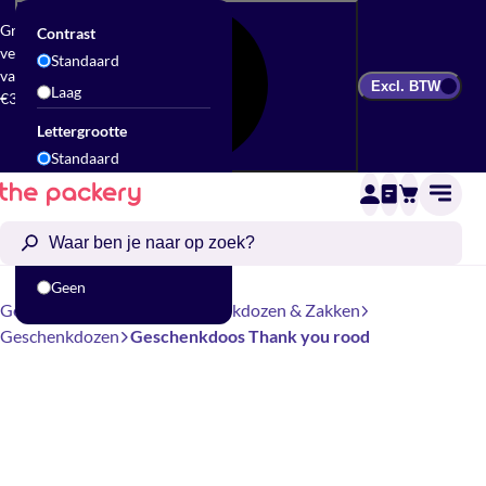
Gratis
Contrast
verzending
Standaard
vanaf
Excl. BTW
Laag
€300
Lettergrootte
Standaard
Groot
Animatie
Standaard
Geen
Geschenkverpakking
Geschenkdozen & Zakken
Geschenkdozen
Geschenkdoos Thank you rood