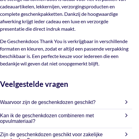
cadeauartikelen, lekkernijen, verzorgingsproducten en
De Geschenkdoos Thank You is verkrijgbaar in
complete geschenkpakketten. Dankzij de hoogwaardige
verschillende formaten en kleuren, zodat er altijd een
afwerking krijgt ieder cadeau een luxe en verzorgde
passende verpakking beschikbaar is. Een perfecte keuze
presentatie die direct indruk maakt.
voor iedereen die een bedankje wil geven dat niet
onopgemerkt blijft.
De Geschenkdoos Thank You is verkrijgbaar in verschillende
formaten en kleuren, zodat er altijd een passende verpakking
beschikbaar is. Een perfecte keuze voor iedereen die een
bedankje wil geven dat niet onopgemerkt blijft.
Veelgestelde vragen
Waarvoor zijn de geschenkdozen geschikt?
De geschenkdozen zijn geschikt voor onder andere
Kan ik de geschenkdozen combineren met
relatiegeschenken, cadeaupakketten, kerstpakketten,
opvulmateriaal?
verzorgingsproducten, streekproducten en andere cadeaus.
Ja, de geschenkdozen zijn perfect te combineren met
Zijn de geschenkdozen geschikt voor zakelijke
houtwol, sizzlepak, vloeipapier en andere opvulmaterialen