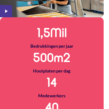
1,5
Mil
Bedrukkingen per jaar
500
m2
Houtplaten per dag
14
Medewerkers
40