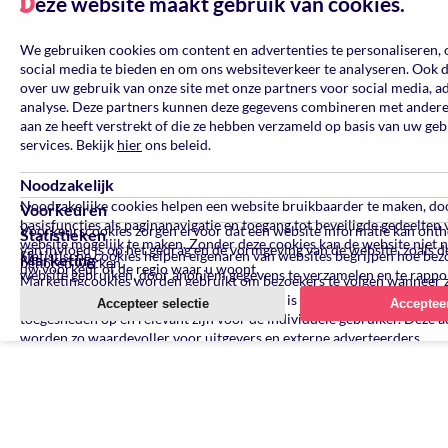
eze website maakt gebruik van cookies.
D
We gebruiken cookies om content en advertenties te personaliseren, 
social media te bieden en om ons websiteverkeer te analyseren. Ook 
over uw gebruik van onze site met onze partners voor social media, a
analyse. Deze partners kunnen deze gegevens combineren met andere 
aan ze heeft verstrekt of die ze hebben verzameld op basis van uw ge
services. Bekijk
hier
ons beleid.
Noodzakelijk
Noodzakelijke cookies helpen een website bruikbaarder te maken, do
Voorkeuren
basisfuncties als paginanavigatie en toegang tot beveiligde gedeelten 
Voorkeurscookies zorgen ervoor dat een website informatie kan ont
Statistieken
website mogelijk te maken. Zonder deze cookies kan de website niet 
van invloed is op het gedrag en de vormgeving van de website, zoals de
Statistische cookies helpen eigenaren van websites begrijpen hoe be
Marketing
behoren werken.
uw voorkeur of de regio waar u woont.
website gebruiken, door anoniem gegevens te verzamelen en te rappo
Marketingcookies worden gebruikt om bezoekers te volgen wanneer 
verschillende websites bezoeken. Hun doel is advertenties weergeven 
Accepteer selectie
Accepteer
toegesneden op en relevant zijn voor de individuele gebruiker. Deze a
worden zo waardevoller voor uitgevers en externe adverteerders.