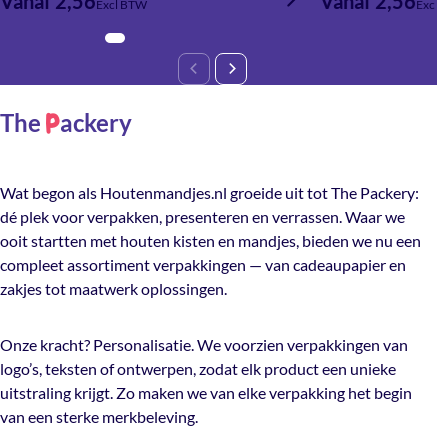
Vanaf 2,56
Vanaf 2,56
Excl BTW
Excl 
The
ackery
P
Wat begon als Houtenmandjes.nl groeide uit tot The Packery:
dé plek voor verpakken, presenteren en verrassen. Waar we
ooit startten met houten kisten en mandjes, bieden we nu een
compleet assortiment verpakkingen — van cadeaupapier en
zakjes tot maatwerk oplossingen.
Onze kracht? Personalisatie. We voorzien verpakkingen van
logo’s, teksten of ontwerpen, zodat elk product een unieke
uitstraling krijgt. Zo maken we van elke verpakking het begin
van een sterke merkbeleving.