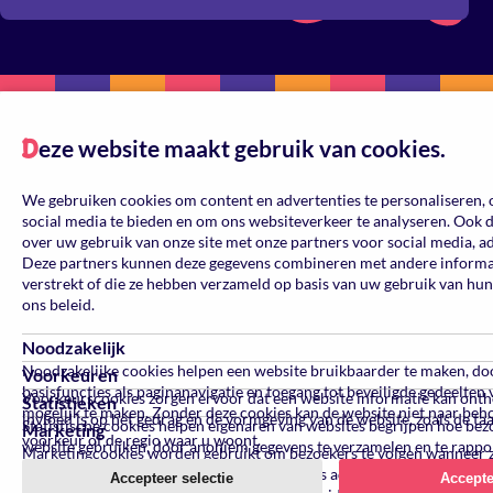
eze website maakt gebruik van cookies.
D
We gebruiken cookies om content en advertenties te personaliseren, 
social media te bieden en om ons websiteverkeer te analyseren. Ook 
over uw gebruik van onze site met onze partners voor social media, a
Deze partners kunnen deze gegevens combineren met andere informati
verstrekt of die ze hebben verzameld op basis van uw gebruik van hun
ons beleid.
Noodzakelijk
Noodzakelijke cookies helpen een website bruikbaarder te maken, do
Voorkeuren
basisfuncties als paginanavigatie en toegang tot beveiligde gedeelten
Voorkeurscookies zorgen ervoor dat een website informatie kan ont
Statistieken
mogelijk te maken. Zonder deze cookies kan de website niet naar beh
invloed is op het gedrag en de vormgeving van de website, zoals de ta
Statistische cookies helpen eigenaren van websites begrijpen hoe be
Marketing
voorkeur of de regio waar u woont.
website gebruiken, door anoniem gegevens te verzamelen en te rappo
Marketingcookies worden gebruikt om bezoekers te volgen wanneer 
verschillende websites bezoeken. Hun doel is advertenties weergeven 
Accepteer selectie
Accepte