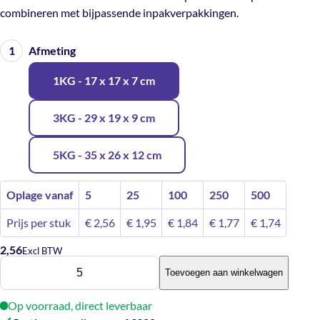
combineren met bijpassende inpakverpakkingen.
Afmeting
1KG - 17 x 17 x 7 cm
3KG - 29 x 19 x 9 cm
5KG - 35 x 26 x 12 cm
Oplage vanaf
5
25
100
250
500
Prijs per stuk
€
2,56
€
1,95
€
1,84
€
1,77
€
1,74
2,56
Excl BTW
Fruitmandje
Toevoegen aan winkelwagen
1
aantal
Op voorraad, direct leverbaar