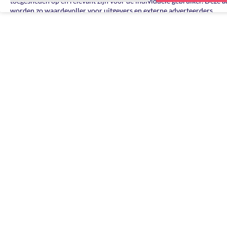
toegesneden op en relevant zijn voor de individuele gebruiker. Deze a
worden zo waardevoller voor uitgevers en externe adverteerders.