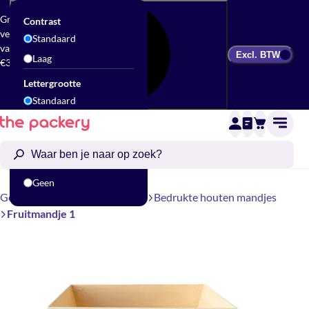
Gratis
Contrast
verzending
Standaard
vanaf
Excl. BTW
Laag
€300
Lettergrootte
Standaard
Groot
Animatie
Standaard
Geen
Geschenkverpakking
Mandjes
Bedrukte houten mandjes
Fruitmandje 1