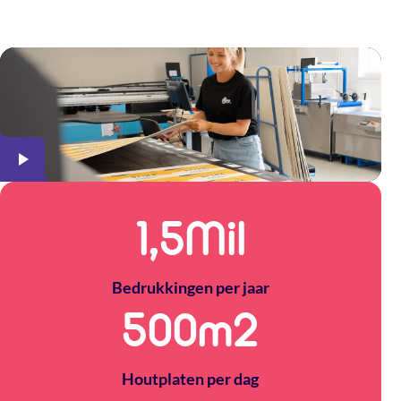
Meer over The Packery
1,5
Mil
Bedrukkingen per jaar
500
m2
Houtplaten per dag