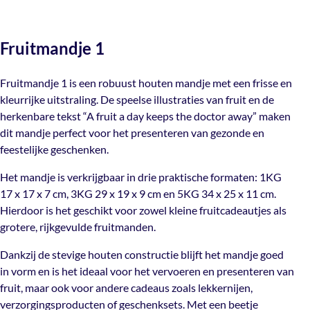
onze bezorgdienst. Zodra je pakket onderweg is, ontvang je
gebruik, cadeauverpakkingen in de retail of acties.
Fruitmandje 1 is een robuust houten mandje met een
Niet van toepassing
(let op: deze mail kan in je spam terechtkomen) je track &
frisse en kleurrijke uitstraling. De speelse illustraties van
Neem contact met ons op en we helpen je graag verder!
trace code zodat je jouw bestelling kunt volgen.
fruit en de herkenbare tekst “A fruit a day keeps the
Fruitmandje 1
doctor away” maken dit mandje perfect voor het
Printbedrukking
,
Zonder
Mail ons
Bedrukking
Verzendkosten:
presenteren van gezonde en feestelijke geschenken.
bedrukking
Fruitmandje 1 is een robuust houten mandje met een frisse en
€10,50 voor bestellingen binnen Nederland
kleurrijke uitstraling. De speelse illustraties van fruit en de
Het mandje is verkrijgbaar in drie praktische formaten:
€15 naar bestellingen in België
herkenbare tekst “A fruit a day keeps the doctor away” maken
1KG 17 x 17 x 7 cm, 3KG 29 x 19 x 9 cm en 5KG 34 x 25 x
Gratis verzending vanaf €300
Beterschap / Bloemen / Succes /
Gelegenheid
dit mandje perfect voor het presenteren van gezonde en
11 cm. Hierdoor is het geschikt voor zowel kleine
Bedankt
,
Fruit / Groente
feestelijke geschenken.
fruitcadeautjes als grotere, rijkgevulde fruitmanden.
Het mandje is verkrijgbaar in drie praktische formaten: 1KG
Dankzij de stevige houten constructie blijft het mandje
Materiaal
Plywood
17 x 17 x 7 cm, 3KG 29 x 19 x 9 cm en 5KG 34 x 25 x 11 cm.
goed in vorm en is het ideaal voor het vervoeren en
Hierdoor is het geschikt voor zowel kleine fruitcadeautjes als
presenteren van fruit, maar ook voor andere cadeaus
grotere, rijkgevulde fruitmanden.
zoals lekkernijen, verzorgingsproducten of geschenksets.
TP-911226
,
TP-911227
,
TP-
Artikelnummer
Met een beetje opvulmateriaal en folie creëer je
Dankzij de stevige houten constructie blijft het mandje goed
911228
eenvoudig een professionele en verzorgde presentatie.
in vorm en is het ideaal voor het vervoeren en presenteren van
fruit, maar ook voor andere cadeaus zoals lekkernijen,
Fruitmandje 1 past perfect bij bijpassende
Enkel- of
verzorgingsproducten of geschenksets. Met een beetje
toonbankrollen, cadeauzakjes en andere
Dubbelzijdige