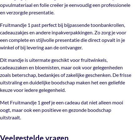
Dubbelzijdig
opvulmateriaal en folie creëer je eenvoudig een professionele
inpakverpakkingen. Zo zorg je voor een complete en
opdruk
en verzorgde presentatie.
stijlvolle presentatie die direct opvalt in je winkel of bij
levering aan de ontvanger.
Fruitmandje 1 past perfect bij bijpassende toonbankrollen,
cadeauzakjes en andere inpakverpakkingen. Zo zorg je voor
Dit mandje is uitermate geschikt voor fruitwinkels,
een complete en stijlvolle presentatie die direct opvalt in je
cadeauzaken en bloemisten, maar ook voor
winkel of bij levering aan de ontvanger.
gelegenheden zoals beterschap, bedankjes of zakelijke
geschenken. De frisse uitstraling en duidelijke boodschap
Dit mandje is uitermate geschikt voor fruitwinkels,
maken het een geliefde keuze voor iedere gelegenheid.
cadeauzaken en bloemisten, maar ook voor gelegenheden
zoals beterschap, bedankjes of zakelijke geschenken. De frisse
Met Fruitmandje 1 geef je een cadeau dat niet alleen
uitstraling en duidelijke boodschap maken het een geliefde
mooi oogt, maar ook een positieve en gezonde
keuze voor iedere gelegenheid.
boodschap uitstraalt.
Met Fruitmandje 1 geef je een cadeau dat niet alleen mooi
oogt, maar ook een positieve en gezonde boodschap
uitstraalt.
Veelgestelde vragen