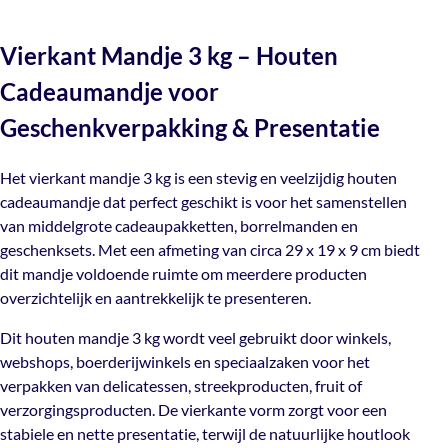
(let op: deze mail kan in je spam terechtkomen) je track &
Materiaal
Geschenkverpakking & Presentatie
Populieren hout
Neem contact met ons op en we helpen je graag verder!
trace code zodat je jouw bestelling kunt volgen.
Vierkant Mandje 3 kg – Houten
Het vierkant mandje 3 kg is een stevig en veelzijdig
Mail ons
Verzendkosten:
Artikelnummer
Cadeaumandje voor
MV03Z
houten cadeaumandje dat perfect geschikt is voor het
€10,50 voor bestellingen binnen Nederland
samenstellen van middelgrote cadeaupakketten,
Geschenkverpakking & Presentatie
€15 naar bestellingen in België
borrelmanden en geschenksets. Met een afmeting van
Gratis verzending vanaf €300
circa 29 x 19 x 9 cm biedt dit mandje voldoende ruimte
Het vierkant mandje 3 kg is een stevig en veelzijdig houten
om meerdere producten overzichtelijk en aantrekkelijk te
cadeaumandje dat perfect geschikt is voor het samenstellen
presenteren.
van middelgrote cadeaupakketten, borrelmanden en
geschenksets. Met een afmeting van circa 29 x 19 x 9 cm biedt
Dit houten mandje 3 kg wordt veel gebruikt door
dit mandje voldoende ruimte om meerdere producten
winkels, webshops, boerderijwinkels en speciaalzaken
overzichtelijk en aantrekkelijk te presenteren.
voor het verpakken van delicatessen, streekproducten,
fruit of verzorgingsproducten. De vierkante vorm zorgt
Dit houten mandje 3 kg wordt veel gebruikt door winkels,
voor een stabiele en nette presentatie, terwijl de
webshops, boerderijwinkels en speciaalzaken voor het
natuurlijke houtlook een warme en ambachtelijke
verpakken van delicatessen, streekproducten, fruit of
uitstraling geeft die perfect past bij cadeauverpakkingen.
verzorgingsproducten. De vierkante vorm zorgt voor een
Dankzij de stevige constructie is het mandje geschikt
stabiele en nette presentatie, terwijl de natuurlijke houtlook
voor een inhoud tot ongeveer 3 kg en blijft het goed in