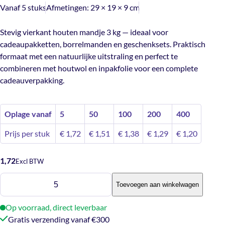
Vanaf 5 stuks
Afmetingen:
29 × 19 × 9 cm
Stevig vierkant houten mandje 3 kg — ideaal voor
cadeaupakketten, borrelmanden en geschenksets. Praktisch
formaat met een natuurlijke uitstraling en perfect te
combineren met houtwol en inpakfolie voor een complete
cadeauverpakking.
Oplage vanaf
5
50
100
200
400
Prijs per stuk
€
1,72
€
1,51
€
1,38
€
1,29
€
1,20
1,72
Excl BTW
Vierkant
Toevoegen aan winkelwagen
mandje
3
Op voorraad, direct leverbaar
kg
Gratis verzending vanaf €300