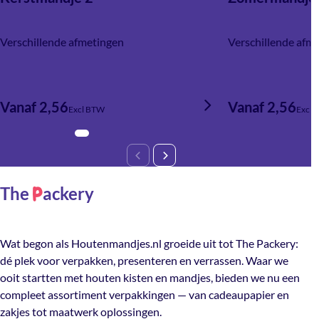
Verschillende afmetingen
Verschillende afm
Vanaf 2,56
Vanaf 2,56
Excl BTW
Excl 
The
ackery
P
Wat begon als Houtenmandjes.nl groeide uit tot The Packery:
dé plek voor verpakken, presenteren en verrassen. Waar we
ooit startten met houten kisten en mandjes, bieden we nu een
compleet assortiment verpakkingen — van cadeaupapier en
zakjes tot maatwerk oplossingen.