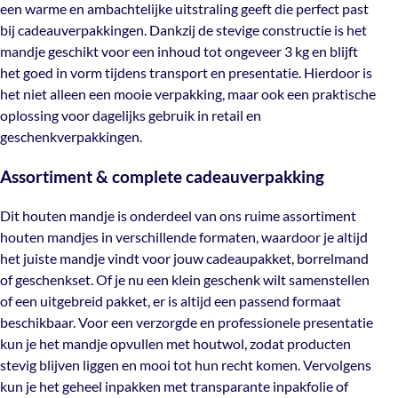
een warme en ambachtelijke uitstraling geeft die perfect past
vorm tijdens transport en presentatie. Hierdoor is het
bij cadeauverpakkingen. Dankzij de stevige constructie is het
niet alleen een mooie verpakking, maar ook een
mandje geschikt voor een inhoud tot ongeveer 3 kg en blijft
praktische oplossing voor dagelijks gebruik in retail en
het goed in vorm tijdens transport en presentatie. Hierdoor is
geschenkverpakkingen.
het niet alleen een mooie verpakking, maar ook een praktische
oplossing voor dagelijks gebruik in retail en
Assortiment & complete cadeauverpakking
geschenkverpakkingen.
Dit houten mandje is onderdeel van ons ruime
Assortiment & complete cadeauverpakking
assortiment houten mandjes in verschillende formaten,
waardoor je altijd het juiste mandje vindt voor jouw
Dit houten mandje is onderdeel van ons ruime assortiment
cadeaupakket, borrelmand of geschenkset. Of je nu een
houten mandjes in verschillende formaten, waardoor je altijd
klein geschenk wilt samenstellen of een uitgebreid
het juiste mandje vindt voor jouw cadeaupakket, borrelmand
pakket, er is altijd een passend formaat beschikbaar. Voor
of geschenkset. Of je nu een klein geschenk wilt samenstellen
een verzorgde en professionele presentatie kun je het
of een uitgebreid pakket, er is altijd een passend formaat
mandje opvullen met
houtwol
, zodat producten stevig
beschikbaar. Voor een verzorgde en professionele presentatie
blijven liggen en mooi tot hun recht komen. Vervolgens
kun je het mandje opvullen met
houtwol
, zodat producten
kun je het geheel inpakken met transparante inpakfolie
stevig blijven liggen en mooi tot hun recht komen. Vervolgens
of cellofaanfolie, waardoor je eenvoudig een nette en
kun je het geheel inpakken met transparante inpakfolie of
luxe cadeauverpakking creëert die direct klaar is voor