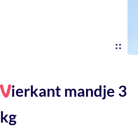
ierkant mandje 3
V
kg