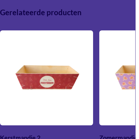
Gerelateerde producten
Kerstmandje 2
Zomermandje