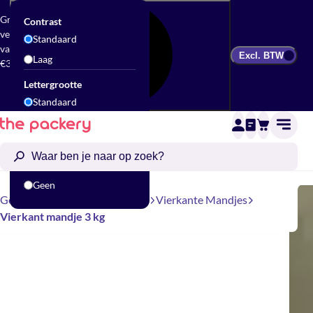
Gratis
Contrast
verzending
Standaard
vanaf
Excl. BTW
Laag
€300
Lettergrootte
Standaard
Groot
Animatie
Standaard
Geen
Geschenkverpakking
Mandjes
Vierkante Mandjes
Vierkant mandje 3 kg