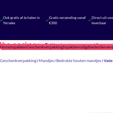
Ook gratis af te halen in
Gratis verzending vanaf
Direct uit vo
Yerseke
€300
leverbaar
Home
Inpakken
Geschenkverpakking
Inpakbenodigdheden
Server
Geschenkverpakking
Mandjes
Bedrukte houten mandjes
Vade