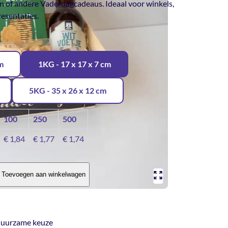
en of andere Vaderdagcadeaus. Ideaal voor winkels,
resentaties.
cm
1KG - 17 x 17 x 7 cm
5KG - 35 x 26 x 12 cm
100
250
500
€
1,84
€
1,77
€
1,74
Toevoegen aan winkelwagen
, duurzame keuze