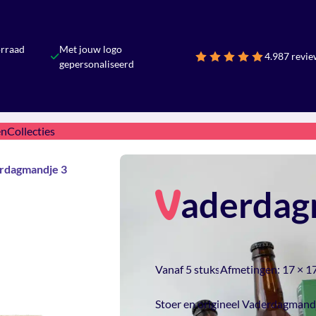
orraad
Met jouw logo
4.9
87 revie
gepersonaliseerd
en
Collecties
rdagmandje 3
aderdag
V
Vanaf 5 stuks
Afmetingen:
17 × 1
Stoer en origineel Vaderdagmandj