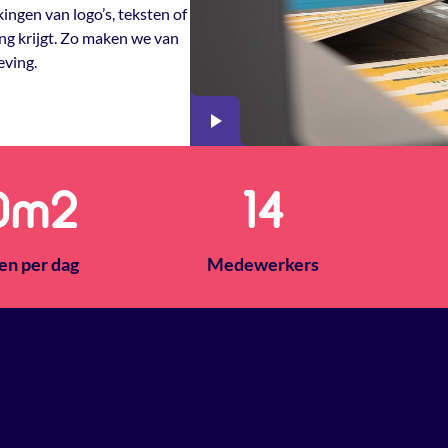
ingen van logo’s, teksten of
ng krijgt. Zo maken we van
eving.
0
m2
14
en per dag
Medewerkers