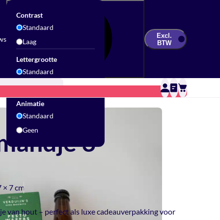
Contrast
Standaard
Excl.
ws
Laag
BTW
Lettergrootte
Standaard
Groot
Updates & Inspiratie
Contact
Sale
Animatie
Standaard
Geen
mandje 3
7 × 7 cm
e van hout – perfect als luxe cadeauverpakking voor