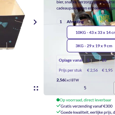
bier, snacks, verzorgingsproduct
cadeaupakketten en feestelijke p
Afmeting
10KG - 43 x 33 x 14 
3KG - 29 x 19 x 9 cm
Oplage vanaf
5
25
Prijs per stuk
€
2,56
€
1,95
2,56
Excl BTW
Vaderdagmandje
3
aantal
Op voorraad, direct leverbaar
Gratis verzending vanaf €300
Goede kwaliteit, eerlijke prijs