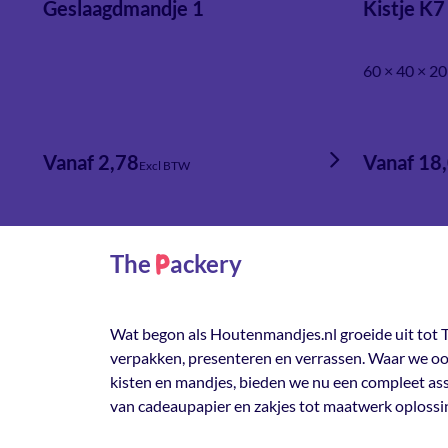
Geslaagdmandje 1
Kistje K7
60 × 40 × 2
Vanaf 2,78
Vanaf 18
Excl BTW
The
ackery
P
Wat begon als Houtenmandjes.nl groeide uit tot T
verpakken, presenteren en verrassen. Waar we oo
kisten en mandjes, bieden we nu een compleet a
van cadeaupapier en zakjes tot maatwerk oplossi