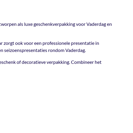
n echte verrassing met dit stijlvolle houten
ndje is speciaal ontworpen als luxe
binnen Nederland
rukking
,
Zonder bedrukking
g en ideaal voor het presenteren van
lgië
ontworpen als luxe geschenkverpakking voor Vaderdag en
ten, chocolade, snacks of andere originele
00
g / Moederdag
ar zorgt ook voor een professionele presentatie in
aal krijgt jouw cadeau direct een luxe en stoere
s en seizoenspresentaties rondom Vaderdag.
leen praktisch, maar zorgt ook voor een
els, cadeauwinkels, slijterijen en webshops. Door
geschenk of decoratieve verpakking. Combineer het
e verpakking perfect voor tijdelijke acties en
derdag.
46
,
TP-911247
,
TP-911248
,
TP-
nvoudig te vullen met verschillende producten
TP-911250
upakket, relatiegeschenk of decoratieve
 met folie, houtwol of linten voor een extra
jdig
n Vaderdagmandje