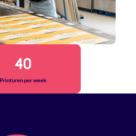
40
Printuren per week