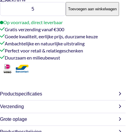
Cadeaumandje
Toevoegen aan winkelwagen
4
aantal
Op voorraad, direct leverbaar
Gratis verzending vanaf €300
Goede kwaliteit, eerlijke prijs, duurzame keuze
Ambachtelijke en natuurlijke uitstraling
Perfect voor retail & relatiegeschenken
Duurzaam en milieubewust
Productspecificaties
Verzending
Gewicht
N/B
Grote oplage
Wij doen ons best om jouw bestelling zo snel mogelijk te
verzenden. Bestel je op werkdagen? Dan gaat je order
Afmetingen
17 × 17 × 7 cm
Productbeschrijving