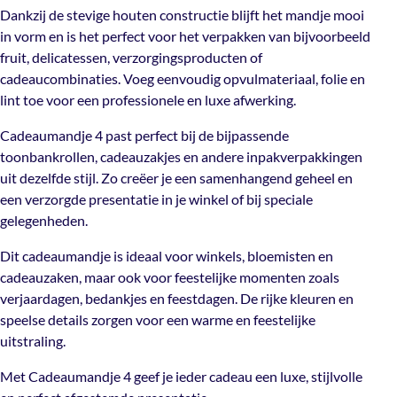
cadeaucombinaties. Voeg eenvoudig opvulmateriaal,
Dankzij de stevige houten constructie blijft het mandje mooi
folie en lint toe voor een professionele en luxe afwerking.
in vorm en is het perfect voor het verpakken van bijvoorbeeld
Enkel- of
fruit, delicatessen, verzorgingsproducten of
Cadeaumandje 4 past perfect bij de bijpassende
Dubbelzijdige
Dubbelzijdig
cadeaucombinaties. Voeg eenvoudig opvulmateriaal, folie en
toonbankrollen, cadeauzakjes en andere
opdruk
lint toe voor een professionele en luxe afwerking.
inpakverpakkingen uit dezelfde stijl. Zo creëer je een
samenhangend geheel en een verzorgde presentatie in je
Cadeaumandje 4 past perfect bij de bijpassende
winkel of bij speciale gelegenheden.
toonbankrollen, cadeauzakjes en andere inpakverpakkingen
uit dezelfde stijl. Zo creëer je een samenhangend geheel en
Dit cadeaumandje is ideaal voor winkels, bloemisten en
een verzorgde presentatie in je winkel of bij speciale
cadeauzaken, maar ook voor feestelijke momenten zoals
gelegenheden.
verjaardagen, bedankjes en feestdagen. De rijke kleuren
en speelse details zorgen voor een warme en feestelijke
Dit cadeaumandje is ideaal voor winkels, bloemisten en
uitstraling.
cadeauzaken, maar ook voor feestelijke momenten zoals
verjaardagen, bedankjes en feestdagen. De rijke kleuren en
Met Cadeaumandje 4 geef je ieder cadeau een luxe,
speelse details zorgen voor een warme en feestelijke
stijlvolle en perfect afgestemde presentatie.
uitstraling.
Met Cadeaumandje 4 geef je ieder cadeau een luxe, stijlvolle