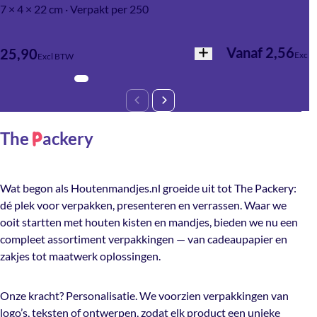
Kortom: bedrukte mandjes zijn perfect voor iedereen die
7 × 4 × 22 cm · Verpakt per 250
producten niet alleen wil verpakken, maar ook wil
presenteren, versterken en laten opvallen.
Vanaf 2,56
25,90
Excl 
Excl BTW
The
ackery
P
Wat begon als Houtenmandjes.nl groeide uit tot The Packery:
dé plek voor verpakken, presenteren en verrassen. Waar we
ooit startten met houten kisten en mandjes, bieden we nu een
compleet assortiment verpakkingen — van cadeaupapier en
zakjes tot maatwerk oplossingen.
Onze kracht? Personalisatie. We voorzien verpakkingen van
logo’s, teksten of ontwerpen, zodat elk product een unieke