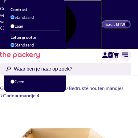
Gratis
Contrast
verzending
Standaard
vanaf
Excl. BTW
Laag
€300
Lettergrootte
Standaard
Groot
Animatie
Standaard
Geen
Geschenkverpakking
Mandjes
Bedrukte houten mandjes
Cadeaumandje 4