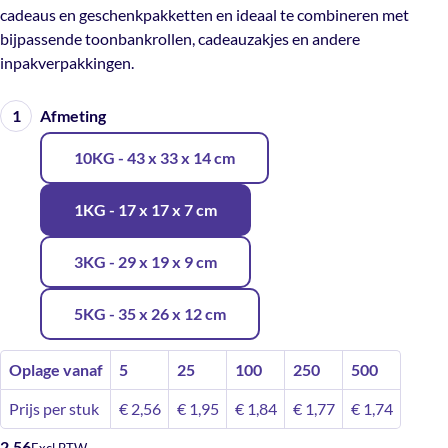
cadeaus en geschenkpakketten en ideaal te combineren met
bijpassende toonbankrollen, cadeauzakjes en andere
inpakverpakkingen.
Afmeting
10KG - 43 x 33 x 14 cm
1KG - 17 x 17 x 7 cm
3KG - 29 x 19 x 9 cm
5KG - 35 x 26 x 12 cm
Oplage vanaf
5
25
100
250
500
Prijs per stuk
€
2,56
€
1,95
€
1,84
€
1,77
€
1,74
2,56
Excl BTW