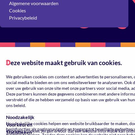
Algemene voorwaarden
Cookies
Privacybeleid
eze website maakt gebruik van cookies.
D
We gebruiken cookies om content en advertenties te personaliseren, 
social media te bieden en om ons websiteverkeer te analyseren. Ook 
over uw gebruik van onze site met onze partners voor social media, a
Deze partners kunnen deze gegevens combineren met andere informati
verstrekt of die ze hebben verzameld op basis van uw gebruik van hun
ons beleid.
Noodzakelijk
Noodzakelijke cookies helpen een website bruikbaarder te maken, do
Voorkeuren
basisfuncties als paginanavigatie en toegang tot beveiligde gedeelten
Voorkeurscookies zorgen ervoor dat een website informatie kan ont
Statistieken
mogelijk te maken. Zonder deze cookies kan de website niet naar beh