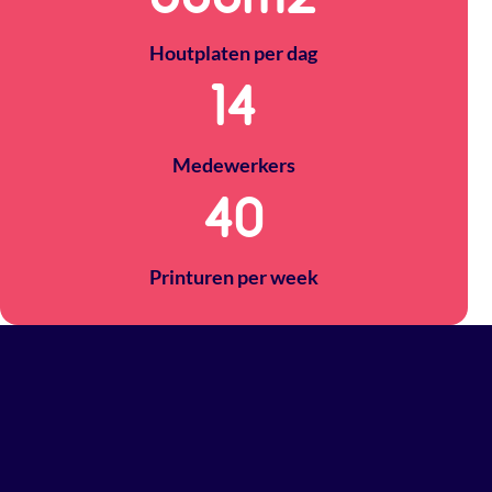
Houtplaten per dag
14
Medewerkers
40
Printuren per week