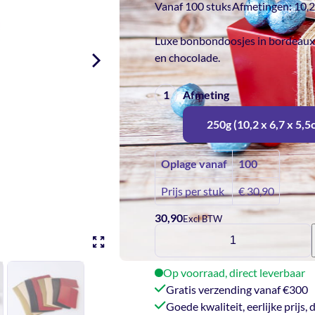
Vanaf 100 stuks
Afmetingen:
10,2
Luxe bonbondoosjes in bordeaux r
en chocolade.
Afmeting
250g (10,2 x 6,7 x 5,5
Oplage vanaf
100
Prijs per stuk
€
30,90
30,90
Excl BTW
Bonbondoosjes
bordeaux
rood
Op voorraad, direct leverbaar
aantal
Gratis verzending vanaf €300
Goede kwaliteit, eerlijke prijs