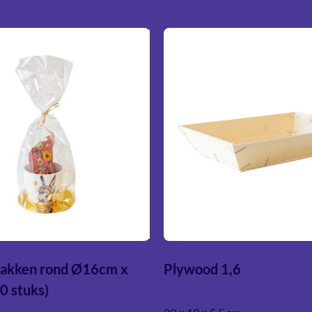
akken rond Ø16cm x
Plywood 1,6
0 stuks)