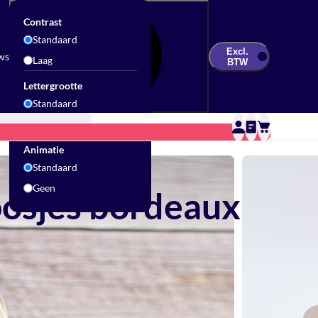
Contrast
Standaard
Excl.
ws
Laag
BTW
Lettergrootte
Standaard
Groot
Updates & Inspiratie
Contact
Sale
Animatie
Standaard
Geen
osjes bordeaux