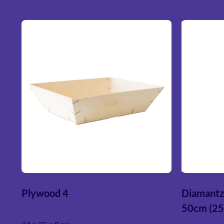
stijlvol wil presenteren, verpakken en overhandigen.
Plywood 4
Diamantz
50cm (25