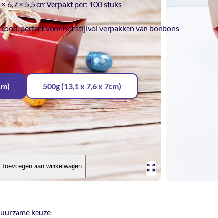
 × 6,7 × 5,5 cm
Verpakt per:
100 stuks
ood, perfect voor het stijlvol verpakken van bonbons
cm)
500g (13,1 x 7,6 x 7cm)
Toevoegen aan winkelwagen
, duurzame keuze