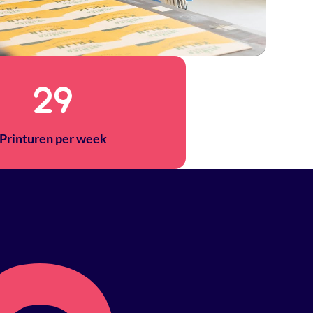
40
Printuren per week