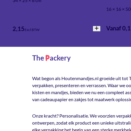
34 × 25 × 8 cm
16 × 16 × 5
Vanaf 0,
2,15
Excl BTW
The
ackery
P
Wat begon als Houtenmandjes.nl groeide uit tot T
verpakken, presenteren en verrassen. Waar we oo
kisten en mandjes, bieden we nu een compleet a
van cadeaupapier en zakjes tot maatwerk oplossi
Onze kracht? Personalisatie. We voorzien verpakk
ontwerpen, zodat elk product een unieke uitstrali
elke verpakking het begin van een sterke merkbel