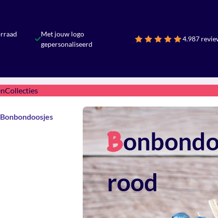
orraad
Met jouw logo
4.9
87 revie
gepersonaliseerd
en
Collecties
Bonbondoosjes
onbondo
B
rood