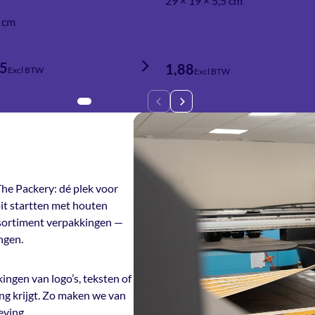
29 × 19 × 5,5 cm
0 cm
15
1,88
Excl BTW
Excl BTW
he Packery: dé plek voor
it startten met houten
ssortiment verpakkingen —
ngen.
ingen van logo’s, teksten of
ng krijgt. Zo maken we van
eving.