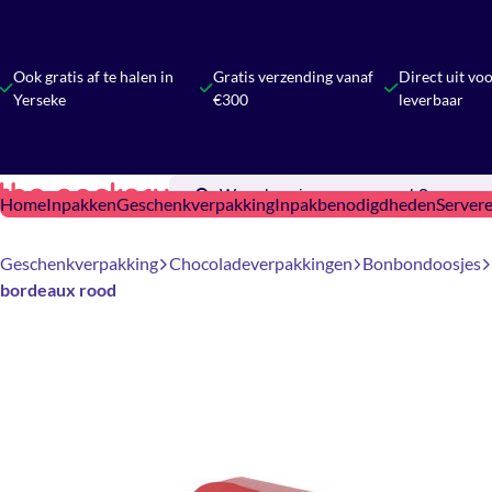
Ook gratis af te halen in
Gratis verzending vanaf
Direct uit vo
Yerseke
€300
leverbaar
Home
Inpakken
Geschenkverpakking
Inpakbenodigdheden
Server
Geschenkverpakking
Chocoladeverpakkingen
Bonbondoosjes
bordeaux rood