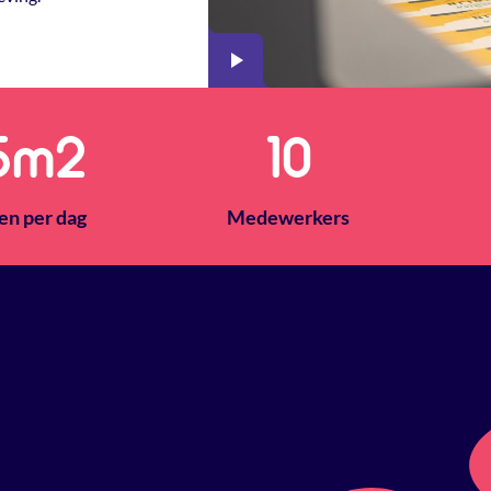
0
m2
14
en per dag
Medewerkers