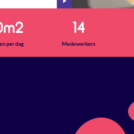
0
m2
14
en per dag
Medewerkers