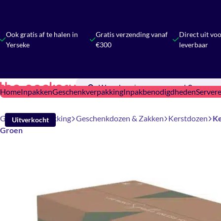
Ook gratis af te halen in
Gratis verzending vanaf
Direct uit vo
Yerseke
€300
leverbaar
Home
Inpakken
Geschenkverpakking
Inpakbenodigdheden
Server
Geschenkverpakking
Geschenkdozen & Zakken
Kerstdozen
Ke
Uitverkocht
Groen