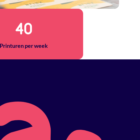
40
Printuren per week