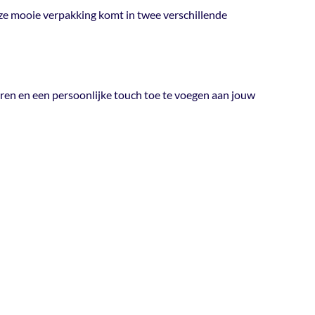
lgië
 Deze mooie verpakking komt in twee verschillende
leuren:
00
ng is deze kerstverpakking ook beschikbaar in de
rfect om te variëren en een persoonlijke touch toe
s
f geschenk. Bekijk ook onze andere
kerstdoos
iëren en een persoonlijke touch toe te voegen aan jouw
rstdoos Sparkle –
groen
?
– Voor grote én kleine geschenken.
 verfijnde en feestelijke keuze om je
zakenrelaties een professionele en luxe
feestdagen.
kraft-look draagt bij aan een stijlvolle én
g.
k en verpak jouw kerstgeschenken in de