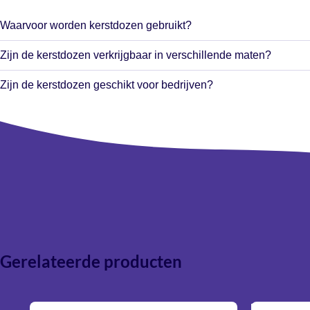
Waarvoor worden kerstdozen gebruikt?
Kerstdozen worden veel gebruikt voor kerstpakketten, relatieges
Zijn de kerstdozen verkrijgbaar in verschillende maten?
chocoladepakketten en andere feestelijke presentaties tijdens de
Ja, wij bieden verschillende maten kerstdozen aan voor zowel klei
Zijn de kerstdozen geschikt voor bedrijven?
kerstpakketten.
Absoluut. Onze kerstdozen zijn zeer populair voor zakelijke kerst
eindejaarsgeschenken en relatiecadeaus.
Gerelateerde producten