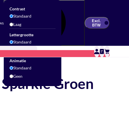
Contrast
Standaard
Excl.
ws
Laag
BTW
Lettergrootte
Standaard
Groot
Updates & Inspiratie
Contact
Sale
Animatie
Standaard
Geen
 Sparkle Groen