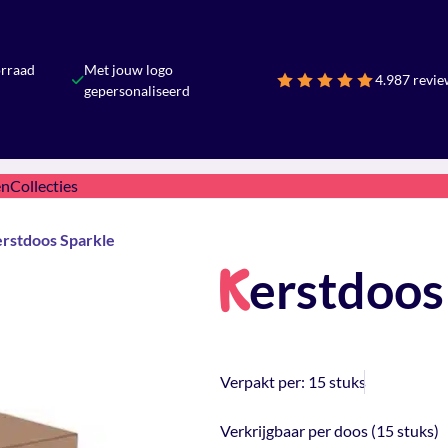
orraad
Met jouw logo
4.9
87 revie
gepersonaliseerd
en
Collecties
rstdoos Sparkle
erstdoos
K
Verpakt per:
15 stuks
Verkrijgbaar per doos (15 stuks)