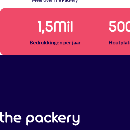
1,5
Mil
50
Bedrukkingen per jaar
Houtplat