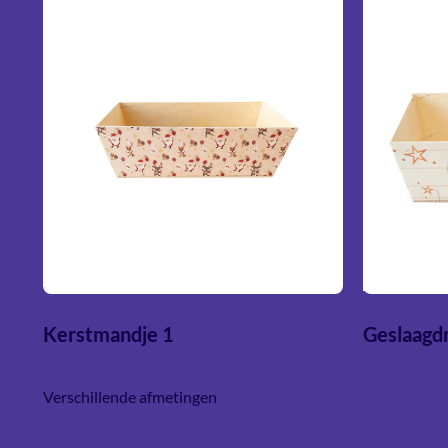
Kerstmandje 1
Geslaagd
Verschillende afmetingen