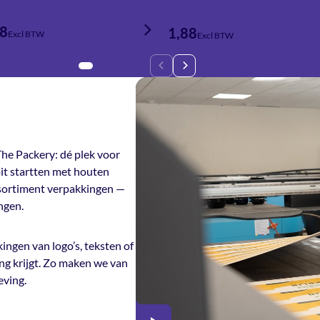
78
1,88
Excl BTW
Excl BTW
he Packery: dé plek voor
it startten met houten
ssortiment verpakkingen —
ngen.
ingen van logo’s, teksten of
ng krijgt. Zo maken we van
eving.