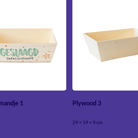
mandje 1
Plywood 3
29 × 19 × 9 cm