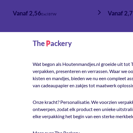
Vanaf 2,56
Vanaf 2,
Excl BTW
The
ackery
P
Wat begon als Houtenmandjes.nl groeide uit tot T
verpakken, presenteren en verrassen. Waar we oo
kisten en mandjes, bieden we nu een compleet a
van cadeaupapier en zakjes tot maatwerk oplossi
Onze kracht? Personalisatie. We voorzien verpakk
ontwerpen, zodat elk product een unieke uitstrali
elke verpakking het begin van een sterke merkbel
Meer over The Packery