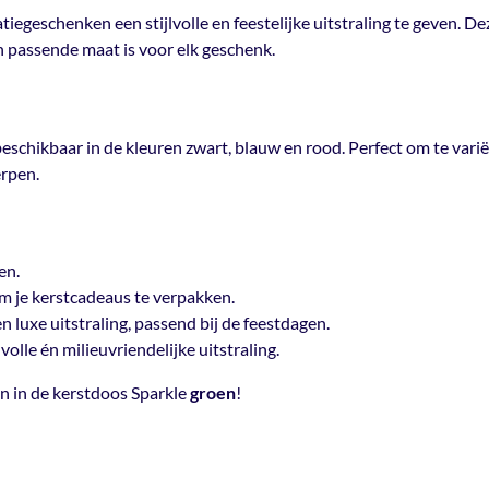
€15 naar bestellingen in Be
atiegeschenken een stijlvolle en feestelijke uitstraling te geven.
Verkrijgbaar in meerdere k
Gratis verzending vanaf €3
Materiaal
en passende maat is voor elk geschenk.
Karton
Naast deze mooie zwarte uitvoeri
kleuren
zwart
,
blauw
en
rood
. Pe
Verpakt
Per 15 stuk
te voegen aan jouw kerstpakket o
beschikbaar in de kleuren
zwart
,
blauw
en
rood
. Perfect om te var
ontwerpen.
rpen.
Waarom kiezen voor de ke
Beschikbaar in 2 formaten
en.
Kerstpakket-waardig
– Een
om je kerstcadeaus te verpakken.
kerstcadeaus te verpakken.
n luxe uitstraling, passend bij de feestdagen.
Relatiegeschenk
– Geef je 
volle én milieuvriendelijke uitstraling.
uitstraling, passend bij de 
Duurzame uitstraling
– De 
n in de kerstdoos Sparkle
groen
!
milieuvriendelijke uitstralin
Maak de feestdagen onvergetelij
kerstdoos Sparkle
groen
!