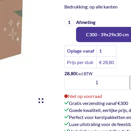
Bedrukking: op alle kanten
Afmeting
C300 - 39x29x30 cm
Oplage vanaf
1
Prijs per stuk
€
28,80
28,80
Excl BTW
Kerstdoos
Sparkle
Groen
Niet op voorraad
aantal
Gratis verzending vanaf €300
Goede kwaliteit, eerlijke prijs
Perfect voor kerstpakketten e
Luxe uitstraling voor de feest