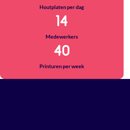
Houtplaten per dag
14
Medewerkers
40
Printuren per week