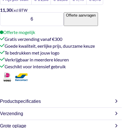
11,30
Excl BTW
Mosselpan
Offerte aanvragen
1KG
(18cm)
Offerte mogelijk
–
Gratis verzending vanaf €300
Wit
Goede kwaliteit, eerlijke prijs, duurzame keuze
aantal
Te bedrukken met jouw logo
Verkrijgbaar in meerdere kleuren
Geschikt voor intensief gebruik
Productspecificaties
Verzending
Afmetingen
18 × 19 cm
Grote oplage
Onze maatwerk producten worden speciaal voor jou