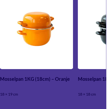
Mosselpan 1KG (18cm) – Oranje
Mosselpan 1K
18 × 19 cm
18 × 18 cm