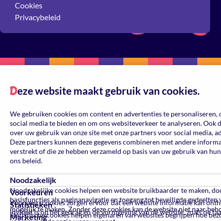
Cookies
Privacybeleid
eze website maakt gebruik van cookies.
D
We gebruiken cookies om content en advertenties te personaliseren, 
social media te bieden en om ons websiteverkeer te analyseren. Ook 
over uw gebruik van onze site met onze partners voor social media, a
Deze partners kunnen deze gegevens combineren met andere informati
verstrekt of die ze hebben verzameld op basis van uw gebruik van hun
ons beleid.
Noodzakelijk
Noodzakelijke cookies helpen een website bruikbaarder te maken, do
Voorkeuren
basisfuncties als paginanavigatie en toegang tot beveiligde gedeelten
Voorkeurscookies zorgen ervoor dat een website informatie kan ont
Statistieken
mogelijk te maken. Zonder deze cookies kan de website niet naar beh
invloed is op het gedrag en de vormgeving van de website, zoals de ta
Statistische cookies helpen eigenaren van websites begrijpen hoe be
Marketing