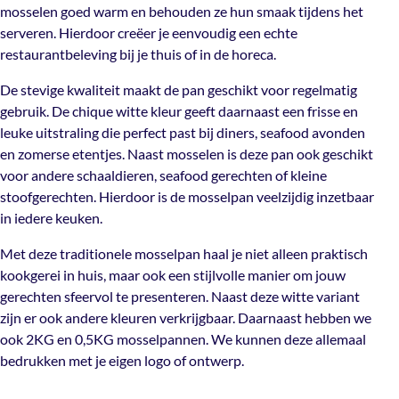
Dubbelzijdig, Enkelzijdig,
Dubbelzijdige
mosselen goed warm en behouden ze hun smaak tijdens het
Niet van toepassing
opdruk
serveren. Hierdoor creëer je eenvoudig een echte
restaurantbeleving bij je thuis of in de horeca.
De stevige kwaliteit maakt de pan geschikt voor regelmatig
gebruik. De chique witte kleur geeft daarnaast een frisse en
leuke uitstraling die perfect past bij diners, seafood avonden
en zomerse etentjes. Naast mosselen is deze pan ook geschikt
voor andere schaaldieren, seafood gerechten of kleine
stoofgerechten. Hierdoor is de mosselpan veelzijdig inzetbaar
in iedere keuken.
Met deze traditionele mosselpan haal je niet alleen praktisch
kookgerei in huis, maar ook een stijlvolle manier om jouw
gerechten sfeervol te presenteren. Naast deze witte variant
zijn er ook andere kleuren verkrijgbaar. Daarnaast hebben we
ook 2KG en 0,5KG mosselpannen. We kunnen deze allemaal
bedrukken met je eigen logo of ontwerp.