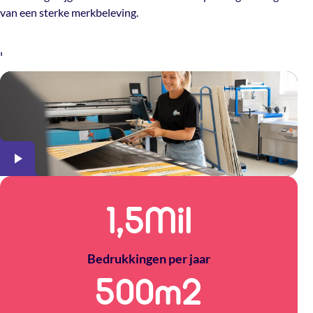
van een sterke merkbeleving.
Meer over The Packery
1,5
Mil
Bedrukkingen per jaar
500
m2