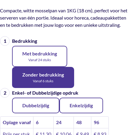
Compacte, witte mosselpan van 1KG (18 cm), perfect voor het
serveren van één portie. Ideaal voor horeca, cadeaupakketten
en te bedrukken met jouw logo voor een unieke uitstraling.
Bedrukking
Met bedrukking
Vanaf 24 stuks
Zonder bedrukking
Vanaf 6 stuks
Enkel- of Dubbelzijdige opdruk
Dubbelzijdig
Enkelzijdig
Oplage vanaf
6
24
48
96
Prijs per stuk
€
11,30
€
10,06
€
9,49
€
8,93