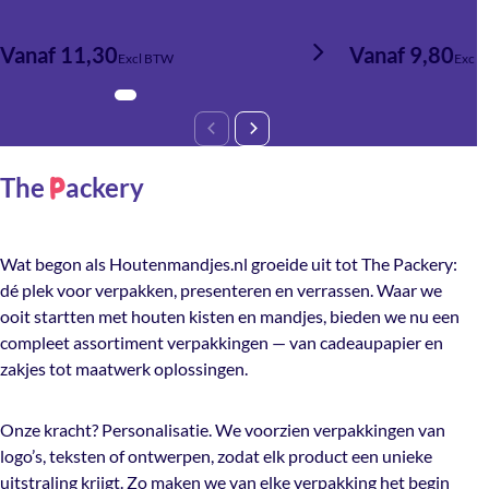
Vanaf 11,30
Vanaf 9,80
Excl BTW
Excl 
The
ackery
P
Wat begon als Houtenmandjes.nl groeide uit tot The Packery:
dé plek voor verpakken, presenteren en verrassen. Waar we
ooit startten met houten kisten en mandjes, bieden we nu een
compleet assortiment verpakkingen — van cadeaupapier en
zakjes tot maatwerk oplossingen.
Onze kracht? Personalisatie. We voorzien verpakkingen van
logo’s, teksten of ontwerpen, zodat elk product een unieke
uitstraling krijgt. Zo maken we van elke verpakking het begin