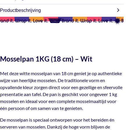
gemaakt. Hierdoor is de levertijd maximaal 2 weken maar in
Afmeting
Productbeschrijving
Op zoek naar grotere aantallen? Wij leveren ruime volumes
1KG (18cm)
de meeste gevallen zorgen we ervoor dat jouw bestelling
voor bedrijven, winkels en evenementen. Bij afname van
binnen een week bij ons weg gaat.
and it. Wrap it. Love it.
Brand it. Wrap it. Love it.
Brand
grotere aantallen profiteer je van nog scherpere prijzen per
Bedrukkingafmeting
Je bestelling wordt zorgvuldig verpakt en verzonden via
rol, zonder in te leveren op kwaliteit. Ideaal voor dagelijks
Maximaal 20cm
onze bezorgdienst. Zodra je pakket onderweg is, ontvang je
gebruik, cadeauverpakkingen in de retail of acties.
(let op: deze mail kan in je spam terechtkomen) je track &
Geschikt voor
Neem contact met ons op en we helpen je graag verder!
trace code zodat je jouw bestelling kunt volgen.
inductie, Vaatwasser
Mosselpan 1KG (18 cm) – Wit
Mail ons
Kleur
Met deze witte mosselpan van 18 cm geniet je op authentieke
Wit
wijze van heerlijke mosselen. De traditionele vorm en
opvallende kleur zorgen direct voor een gezellige en sfeervolle
presentatie aan tafel. De pan is geschikt voor ongeveer 1 kg
Met bedrukking
,
Niet van
Bedrukking
mosselen en ideaal voor een complete mosselmaaltijd voor
toepassing
,
Zonder
één persoon of om samen van te genieten.
bedrukking
De mosselpan is speciaal ontworpen voor het bereiden én
Enkel- of
serveren van mosselen. Dankzij de hoge vorm blijven de