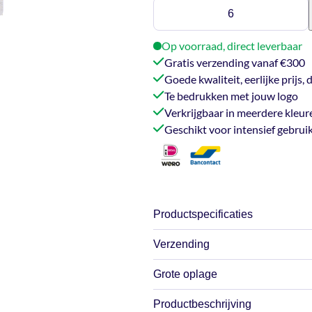
Mosselpan
1KG
(18cm)
Op voorraad, direct leverbaar
–
Gratis verzending vanaf €300
Rood
Goede kwaliteit, eerlijke prijs
aantal
Te bedrukken met jouw logo
Verkrijgbaar in meerdere kleur
Geschikt voor intensief gebrui
Productspecificaties
Verzending
Afmetingen
18
Grote oplage
Wij doen ons best om jouw bestell
werkdagen? Dan gaat je order mee
Afmeting
Productbeschrijving
Op zoek naar grotere aantallen? 
1K
maatwerk producten).