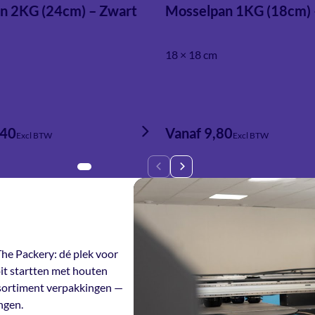
n 2KG (24cm) – Zwart
Mosselpan 1KG (18cm) 
18 × 18 cm
,40
Vanaf 9,80
Excl BTW
Excl BTW
he Packery: dé plek voor
it startten met houten
ssortiment verpakkingen —
ngen.