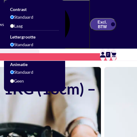
Contrast
Standaard
Excl.
ws
Laag
BTW
Lettergrootte
Standaard
Groot
Updates & Inspiratie
Contact
Sale
Animatie
Standaard
Geen
n 1KG (18cm) –