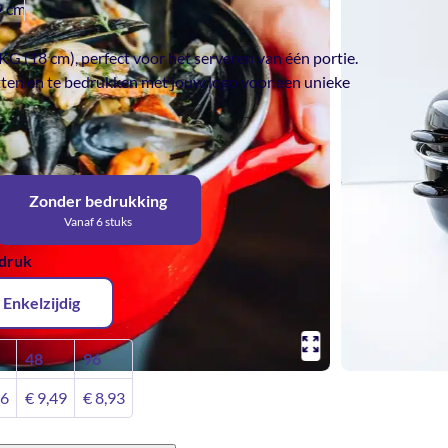
9 cm
 (18 cm), perfect voor het serveren van één portie.
tten en te bedrukken met jouw logo voor een unieke
Zonder bedrukking
Vanaf 6 stuks
pdruk
Enkelzijdig
48
96
06
€
9,49
€
8,93