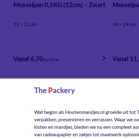
Mosselpan 0,5KG (12cm) – Zwart
Mosselpa
12 × 12 cm
24 × 24 cm
Vanaf 6,70
Vanaf 11
Excl BTW
The
ackery
P
Wat begon als Houtenmandjes.nl groeide uit tot T
verpakken, presenteren en verrassen. Waar we oo
kisten en mandjes, bieden we nu een compleet a
van cadeaupapier en zakjes tot maatwerk oplossi