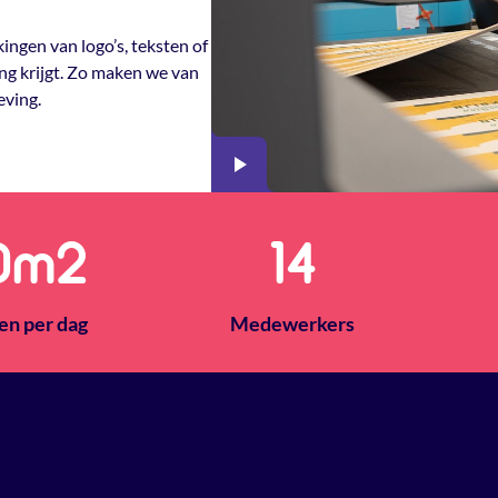
ingen van logo’s, teksten of
ng krijgt. Zo maken we van
eving.
0
m2
14
en per dag
Medewerkers