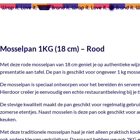
Wrap it. Love it.
Brand it. Wrap it. Love it.
Brand it. Wra
Mosselpan 1KG (18 cm) – Rood
Met deze rode mosselpan van 18 cm geniet je op authentieke wijze 
presentatie aan tafel. De pan is geschikt voor ongeveer 1 kg mos
De mosselpan is speciaal ontworpen voor het bereiden én server
Hierdoor creëer je eenvoudig een echte restaurantbeleving bij je th
De stevige kwaliteit maakt de pan geschikt voor regelmatig gebruik
zomerse etentjes. Naast mosselen is deze pan ook geschikt voor an
keuken.
Met deze traditionele mosselpan haal je niet alleen praktisch kook
ook andere kleuren verkrijgbaar. Daarnaast hebben we ook 2KG 