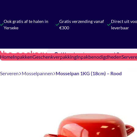
Ook gratis af te halen in
Gratis verzending vanaf
Direct uit vo
Yerseke
€300
leverbaar
Home
Inpakken
Geschenkverpakking
Inpakbenodigdheden
Server
Serveren
Mosselpannen
Mosselpan 1KG (18cm) – Rood