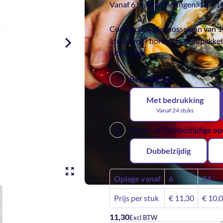
Vanaf 6 stuks
Afmetingen:
18 × 1
Compacte, rode mosselpan van 1KG
Ideaal voor horeca, cadeaupakke
uitstraling.
Bedrukking
Met bedrukking
Vanaf 24 stuks
Enkel- of Dubbelzijdige o
Dubbelzijdig
Oplage vanaf
6
24
Prijs per stuk
€
11,30
€
10,
11,30
Excl BTW