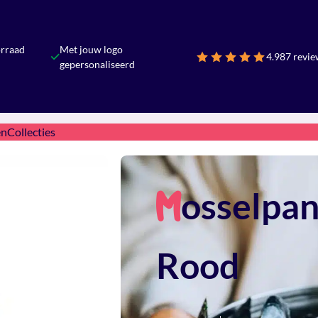
orraad
Met jouw logo
4.9
87 revie
gepersonaliseerd
en
Collecties
osselpa
M
Rood