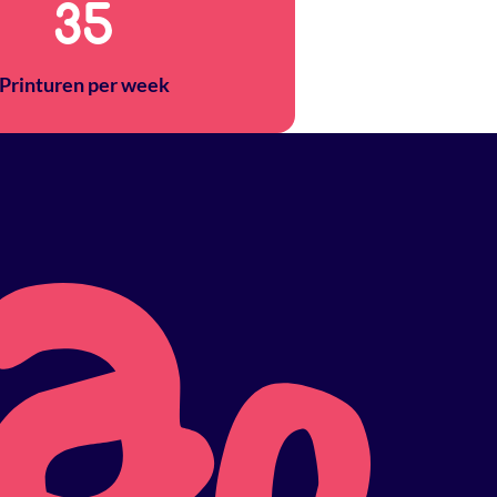
40
Printuren per week