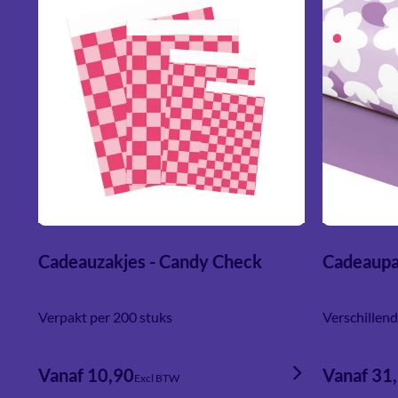
Cadeauzakjes - Candy Check
Cadeaupa
Verpakt per 200 stuks
Verschillen
Vanaf 10,90
Vanaf 31
Excl BTW