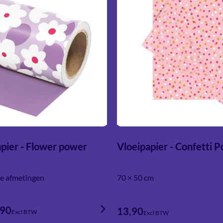
pier - Flower power
Vloeipapier - Confetti P
de afmetingen
70 × 50 cm
,90
13,90
Excl BTW
Excl BTW