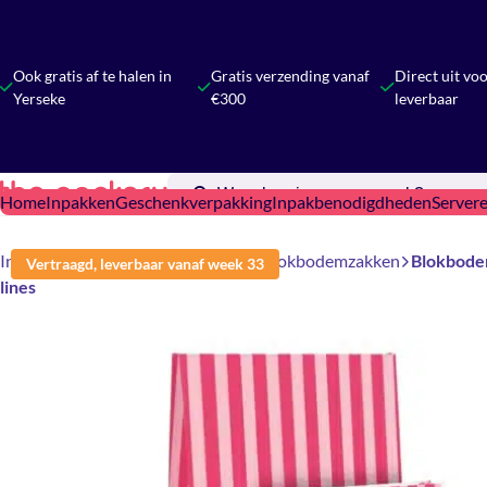
Ook gratis af te halen in
Gratis verzending vanaf
Direct uit vo
Yerseke
€300
leverbaar
Home
Inpakken
Geschenkverpakking
Inpakbenodigdheden
Server
Inpakken
Cadeauzakjes & Tassen
Blokbodemzakken
Blokbode
Vertraagd, leverbaar vanaf week 33
lines