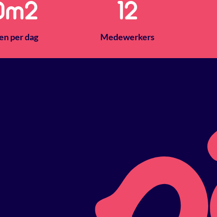
0
m2
14
en per dag
Medewerkers