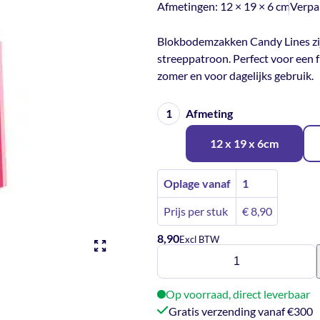
Afmetingen:
12 × 19 × 6 cm
Verpa
Blokbodemzakken Candy Lines zijn
streeppatroon. Perfect voor een 
zomer en voor dagelijks gebruik.
Afmeting
12 x 19 x 6cm
Oplage vanaf
1
Prijs per stuk
€
8,90
8,90
Excl BTW
Blokbodemzakken
-
Candy
Op voorraad, direct leverbaar
lines
Gratis verzending vanaf €300