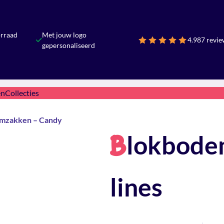
orraad
Met jouw logo
4.9
87 revie
gepersonaliseerd
en
Collecties
mzakken – Candy
lokbode
B
lines