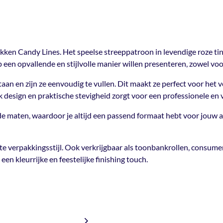
Neem contact met ons op en we h
Lines. Het speelse streeppatroon 
Verzendkosten:
een frisse, zomerse uitstraling. 
Mail ons
Materiaal
100gsm c
€10,50 voor bestellingen 
op een opvallende en stijlvolle m
€15 naar bestellingen in Be
gebruik als tijdens de summer per
en Candy Lines. Het speelse streeppatroon in levendige roze tint
Gratis verzending vanaf €3
Verpakt
 een opvallende en stijlvolle manier willen presenteren, zowel vo
Per 50 s
Dankzij de stevige blokbodem bli
eenvoudig te vullen. Dit maakt z
aan en zijn ze eenvoudig te vullen. Dit maakt ze perfect voor he
producten zoals accessoires, cad
k design en praktische stevigheid zorgt voor een professionele en 
Artikelnummer
TP-1140
vrolijk design en praktische stev
presentatie.
e maten, waardoor je altijd een passend formaat hebt voor jouw a
De blokbodemzakken Candy Lines z
waardoor je altijd een passend 
 verpakkingsstijl. Ook verkrijgbaar als toonbankrollen, consument
kwaliteit zorgt ervoor dat jouw 
een kleurrijke en feestelijke finishing touch.
blijven.
Maak de hele set compleet en cre
verpakkingsstijl. Ook verkrijgba
vloeipapier, cadeauzakjes, gift b