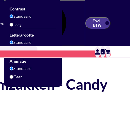
Contrast
Standaard
Excl.
ws
Laag
BTW
Lettergrootte
Standaard
Groot
Updates & Inspiratie
Contact
Sale
Animatie
Standaard
Geen
mzakken - Candy