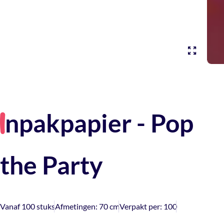
npakpapier - Pop
I
the Party
Vanaf 100 stuks
Afmetingen:
70 cm
Verpakt per:
100