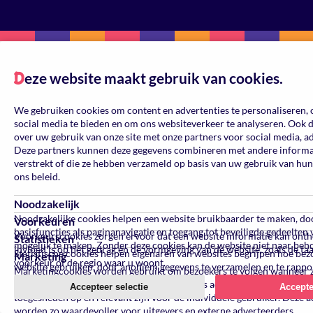
eze website maakt gebruik van cookies.
D
We gebruiken cookies om content en advertenties te personaliseren, 
social media te bieden en om ons websiteverkeer te analyseren. Ook 
over uw gebruik van onze site met onze partners voor social media, a
Deze partners kunnen deze gegevens combineren met andere informati
verstrekt of die ze hebben verzameld op basis van uw gebruik van hun
ons beleid.
Noodzakelijk
Noodzakelijke cookies helpen een website bruikbaarder te maken, do
Voorkeuren
basisfuncties als paginanavigatie en toegang tot beveiligde gedeelten
Voorkeurscookies zorgen ervoor dat een website informatie kan ont
Statistieken
mogelijk te maken. Zonder deze cookies kan de website niet naar beh
invloed is op het gedrag en de vormgeving van de website, zoals de ta
Statistische cookies helpen eigenaren van websites begrijpen hoe be
Marketing
voorkeur of de regio waar u woont.
website gebruiken, door anoniem gegevens te verzamelen en te rappo
Marketingcookies worden gebruikt om bezoekers te volgen wanneer 
verschillende websites bezoeken. Hun doel is advertenties weergeven 
Accepteer selectie
Accepte
toegesneden op en relevant zijn voor de individuele gebruiker. Deze a
worden zo waardevoller voor uitgevers en externe adverteerders.