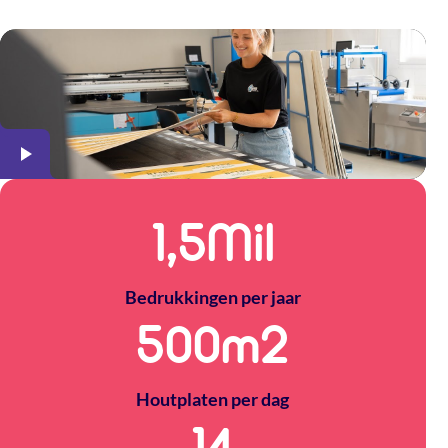
Meer over The Packery
1,5
Mil
Bedrukkingen per jaar
500
m2
Houtplaten per dag