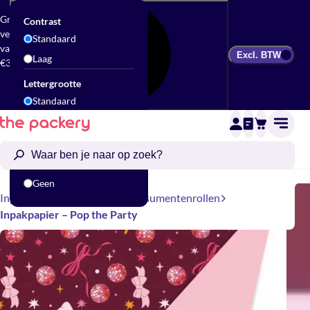
Gratis
Contrast
verzending
Standaard
vanaf
Excl. BTW
Laag
€300
Lettergrootte
Standaard
Groot
Animatie
Standaard
Geen
Inpakken
Cadeaupapier
Consumentenrollen
Inpakpapier – Pop the Party