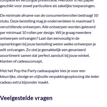
De minimale afname van de consumentenrollen bedraagt
geschikt voor zowel particuliere als zakelijke toepassingen.
50 stuks. Deze bestelling mag je onderverdelen in
maximaal 5 verschillende ontwerpen. Alle ontwerpen
De minimale afname van de consumentenrollen bedraagt 50
worden geleverd per minimaal 10 rollen per design. Wil je
stuks. Deze bestelling mag je onderverdelen in maximaal 5
graag meerdere ontwerpen ontvangen? Laat dan
verschillende ontwerpen. Alle ontwerpen worden geleverd
eenvoudig in de opmerkingen bij jouw bestelling weten
per minimaal 10 rollen per design. Wil je graag meerdere
welke ontwerpen je wilt ontvangen. Zo stel je
ontwerpen ontvangen? Laat dan eenvoudig in de
gemakkelijk een gevarieerd assortiment samen dat
opmerkingen bij jouw bestelling weten welke ontwerpen je
perfect aansluit bij jouw winkel, klanten of
wilt ontvangen. Zo stel je gemakkelijk een gevarieerd
cadeauconcept.
assortiment samen dat perfect aansluit bij jouw winkel,
klanten of cadeauconcept.
Met het Pop the Party cadeaupapier kies je voor een
kleurrijke, stevige en stijlvolle verpakkingsoplossing die
Met het Pop the Party cadeaupapier kies je voor een
ieder cadeau extra bijzonder maakt.
kleurrijke, stevige en stijlvolle verpakkingsoplossing die ieder
cadeau extra bijzonder maakt.
Veelgestelde vragen