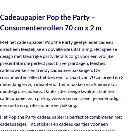
(let op: deze mail kan in je spam terechtkomen) je track &
Gelegenheid
Verjaardag
,
Everyday
,
Najaar
Neem contact met ons op en we helpen je graag verder!
Met het cadeaupapier Pop the Party geef je ieder cadeau
trace code zodat je jouw bestelling kunt volgen.
Cadeaupapier Pop the Party –
direct een feestelijke en opvallende uitstraling. Het
Mail ons
Verzendkosten:
speelse design met kleurrijke party details zorgt voor een
Kleur
Consumentenrollen 70 cm x 2 m
Rood
,
Roze
vrolijke presentatie die perfect past bij verjaardagen,
€10,50 voor bestellingen binnen Nederland
feestjes, cadeauwinkels en trendy cadeauverpakkingen.
€15 naar bestellingen in België
Met het cadeaupapier Pop the Party geef je ieder cadeau
De consumentenrollen hebben een formaat van 70 cm
Gratis verzending vanaf €300
Dubbelzijdig 80gsm coated
direct een feestelijke en opvallende uitstraling. Het speelse
Materiaal
breed en 2 meter lang en zijn ideaal voor het inpakken
papier
design met kleurrijke party details zorgt voor een vrolijke
van kleinere tot middelgrote cadeaus. Dankzij de stevige
presentatie die perfect past bij verjaardagen, feestjes,
kwaliteit laat het cadeaupapier zich prettig verwerken en
cadeauwinkels en trendy cadeauverpakkingen. De
creëer je eenvoudig een nette en professionele
Niet van toepassing
,
per 10
consumentenrollen hebben een formaat van 70 cm breed en 2
Verpakt
verpakking.
stuks
,
Per volle doos
meter lang en zijn ideaal voor het inpakken van kleinere tot
middelgrote cadeaus. Dankzij de stevige kwaliteit laat het
Het Pop the Party cadeaupapier is perfect te combineren
cadeaupapier zich prettig verwerken en creëer je eenvoudig
met cadeauzakjes, lint, stickers en cadeaukaartjes voor
Enkel- of
een nette en professionele verpakking.
een complete en verzorgde presentatie. Hierdoor is het
Dubbelzijdige
Dubbelzijdig
papier geschikt voor zowel particuliere als zakelijke
opdruk
Het Pop the Party cadeaupapier is perfect te combineren met
toepassingen.
cadeauzakjes, lint, stickers en cadeaukaartjes voor een
complete en verzorgde presentatie. Hierdoor is het papier