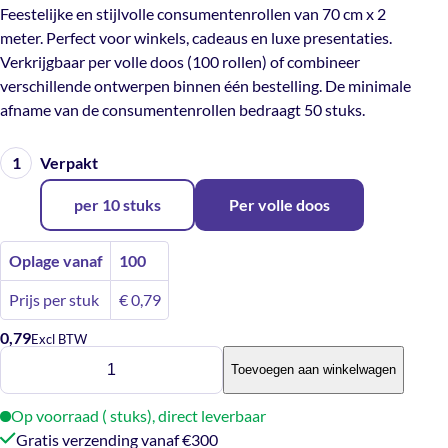
Feestelijke en stijlvolle consumentenrollen van 70 cm x 2
meter. Perfect voor winkels, cadeaus en luxe presentaties.
Verkrijgbaar per volle doos (100 rollen) of combineer
verschillende ontwerpen binnen één bestelling. De minimale
afname van de consumentenrollen bedraagt 50 stuks.
Verpakt
per 10 stuks
Per volle doos
Oplage vanaf
100
Prijs per stuk
€
0,79
0,79
Excl BTW
Inpakpapier
Toevoegen aan winkelwagen
-
Pop
Op voorraad ( stuks), direct leverbaar
the
Gratis verzending vanaf €300