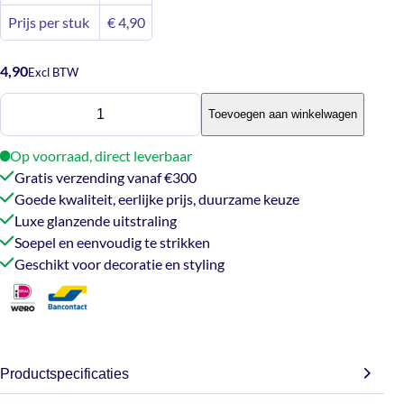
Prijs per stuk
€
4,90
4,90
Excl BTW
Satijnlint
Toevoegen aan winkelwagen
-
hart
Op voorraad, direct leverbaar
lichtroze
Gratis verzending vanaf €300
aantal
Goede kwaliteit, eerlijke prijs, duurzame keuze
Luxe glanzende uitstraling
Soepel en eenvoudig te strikken
Geschikt voor decoratie en styling
Productspecificaties