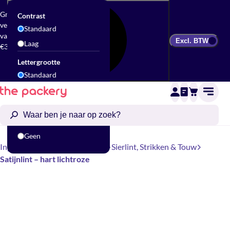
Gratis
Contrast
verzending
Standaard
vanaf
Excl. BTW
Laag
€300
Lettergrootte
Standaard
Groot
Animatie
Standaard
Geen
Inpakken
Cadeau accessoires
Sierlint, Strikken & Touw
Satijnlint – hart lichtroze