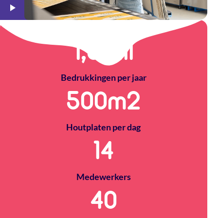
1,5
Mil
Bedrukkingen per jaar
500
m2
Houtplaten per dag
14
Medewerkers
40