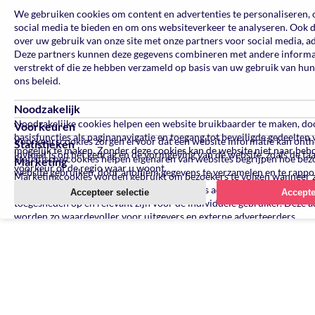
We gebruiken cookies om content en advertenties te personaliseren, 
social media te bieden en om ons websiteverkeer te analyseren. Ook 
over uw gebruik van onze site met onze partners voor social media, a
Deze partners kunnen deze gegevens combineren met andere informati
verstrekt of die ze hebben verzameld op basis van uw gebruik van hun
ons beleid.
Noodzakelijk
Noodzakelijke cookies helpen een website bruikbaarder te maken, do
Voorkeuren
basisfuncties als paginanavigatie en toegang tot beveiligde gedeelten
Voorkeurscookies zorgen ervoor dat een website informatie kan ont
Statistieken
mogelijk te maken. Zonder deze cookies kan de website niet naar beh
invloed is op het gedrag en de vormgeving van de website, zoals de ta
Statistische cookies helpen eigenaren van websites begrijpen hoe be
Marketing
voorkeur of de regio waar u woont.
website gebruiken, door anoniem gegevens te verzamelen en te rappo
Marketingcookies worden gebruikt om bezoekers te volgen wanneer 
verschillende websites bezoeken. Hun doel is advertenties weergeven 
Accepteer selectie
Accepte
toegesneden op en relevant zijn voor de individuele gebruiker. Deze a
worden zo waardevoller voor uitgevers en externe adverteerders.