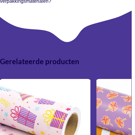
verpakkingsmaterialen?
Absoluut. Satijnlint combineert prachtig met vloeipapier,
cadeaupapier, stickers en verzenddozen.
Gerelateerde producten