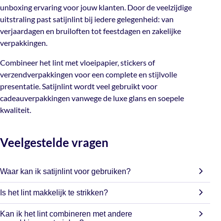
unboxing ervaring voor jouw klanten. Door de veelzijdige
Combineer het lint met vloeipapier, stickers of
uitstraling past satijnlint bij iedere gelegenheid: van
verzendverpakkingen voor een complete en stijlvolle
verjaardagen en bruiloften tot feestdagen en zakelijke
presentatie. Satijnlint wordt veel gebruikt voor
verpakkingen.
cadeauverpakkingen vanwege de luxe glans en soepele
kwaliteit.
Combineer het lint met vloeipapier, stickers of
verzendverpakkingen voor een complete en stijlvolle
presentatie. Satijnlint wordt veel gebruikt voor
cadeauverpakkingen vanwege de luxe glans en soepele
kwaliteit.
Veelgestelde vragen
Waar kan ik satijnlint voor gebruiken?
Satijnlint is ideaal voor cadeauverpakkingen, giftboxen,
Is het lint makkelijk te strikken?
bloemen, decoratie, bruiloften en creatieve projecten.
Ja, dankzij de soepele kwaliteit maak je eenvoudig mooie
Kan ik het lint combineren met andere
strikken en decoratieve afwerkingen.