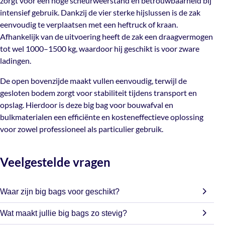
zorgt voor een hoge scheurweerstand en betrouwbaarheid bij
waardoor hij geschikt is voor zware ladingen.
intensief gebruik. Dankzij de vier sterke hijslussen is de zak
eenvoudig te verplaatsen met een heftruck of kraan.
De open bovenzijde maakt vullen eenvoudig, terwijl de
Afhankelijk van de uitvoering heeft de zak een draagvermogen
gesloten bodem zorgt voor stabiliteit tijdens transport
tot wel 1000–1500 kg, waardoor hij geschikt is voor zware
en opslag. Hierdoor is deze big bag voor bouwafval en
ladingen.
bulkmaterialen een efficiënte en kosteneffectieve
oplossing voor zowel professioneel als particulier
De open bovenzijde maakt vullen eenvoudig, terwijl de
gebruik.
gesloten bodem zorgt voor stabiliteit tijdens transport en
opslag. Hierdoor is deze big bag voor bouwafval en
bulkmaterialen een efficiënte en kosteneffectieve oplossing
voor zowel professioneel als particulier gebruik.
Veelgestelde vragen
Waar zijn big bags voor geschikt?
Big bags zijn ideaal voor het opslaan en vervoeren van grote
Wat maakt jullie big bags zo stevig?
hoeveelheden bulkgoederen. Denk aan haardhout, groente,