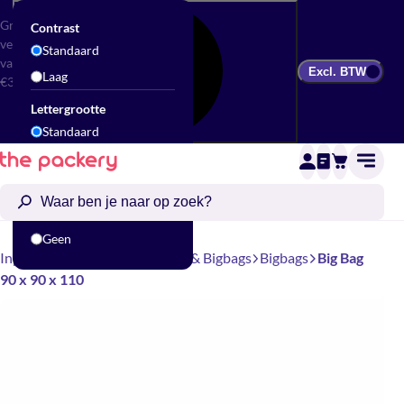
Gratis
Contrast
verzending
Standaard
vanaf
Excl. BTW
Laag
€300
Lettergrootte
Standaard
Groot
Animatie
Standaard
Geen
Inpakbenodigdheden
Zakken & Bigbags
Bigbags
Big Bag
90 x 90 x 110