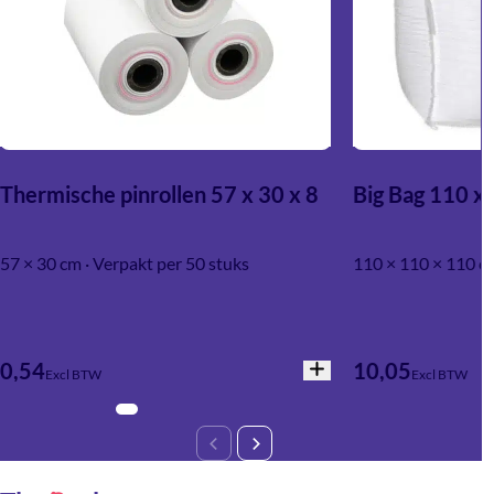
Thermische pinrollen 57 x 30 x 8
Big Bag 110 x
57 × 30 cm · Verpakt per 50 stuks
110 × 110 × 110 c
0,54
10,05
Excl BTW
Excl BTW