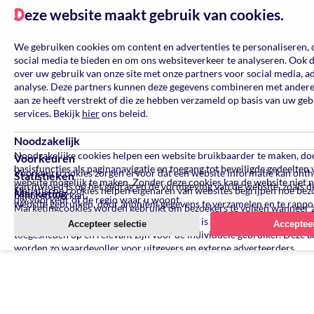
eze website maakt gebruik van cookies.
D
We gebruiken cookies om content en advertenties te personaliseren, 
social media te bieden en om ons websiteverkeer te analyseren. Ook 
over uw gebruik van onze site met onze partners voor social media, a
analyse. Deze partners kunnen deze gegevens combineren met andere 
aan ze heeft verstrekt of die ze hebben verzameld op basis van uw ge
services. Bekijk
hier
ons beleid.
Noodzakelijk
Noodzakelijke cookies helpen een website bruikbaarder te maken, do
Voorkeuren
basisfuncties als paginanavigatie en toegang tot beveiligde gedeelten 
Voorkeurscookies zorgen ervoor dat een website informatie kan ont
Statistieken
website mogelijk te maken. Zonder deze cookies kan de website niet 
van invloed is op het gedrag en de vormgeving van de website, zoals de
Statistische cookies helpen eigenaren van websites begrijpen hoe be
Marketing
behoren werken.
uw voorkeur of de regio waar u woont.
website gebruiken, door anoniem gegevens te verzamelen en te rappo
Marketingcookies worden gebruikt om bezoekers te volgen wanneer 
verschillende websites bezoeken. Hun doel is advertenties weergeven 
Accepteer selectie
Accepteer
toegesneden op en relevant zijn voor de individuele gebruiker. Deze a
worden zo waardevoller voor uitgevers en externe adverteerders.