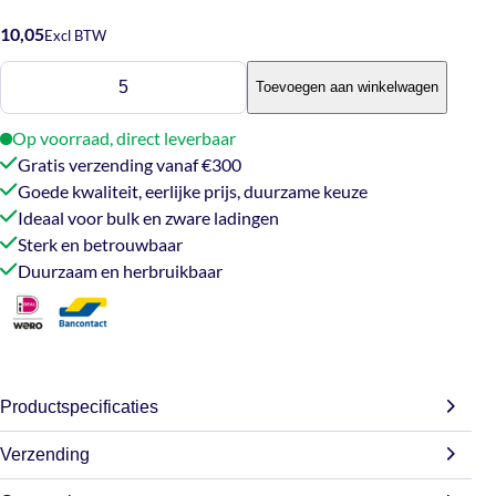
10,05
Excl BTW
Big
Toevoegen aan winkelwagen
Bag
90
Op voorraad, direct leverbaar
x
Gratis verzending vanaf €300
90
Goede kwaliteit, eerlijke prijs, duurzame keuze
x
Ideaal voor bulk en zware ladingen
110
Sterk en betrouwbaar
aantal
Duurzaam en herbruikbaar
Productspecificaties
Verzending
Afmetingen
90 × 90 × 110 cm