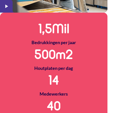
1,5
Mil
Bedrukkingen per jaar
500
m2
Houtplaten per dag
14
Medewerkers
40