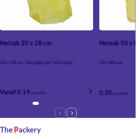
Netzak 20 x 28 cm
Netzak 50 x 8
20 × 28 cm · Verpakt per 100 stuks
50 × 80 cm
Vanaf 0,19
0,35
Excl BTW
Excl BTW
The
ackery
P