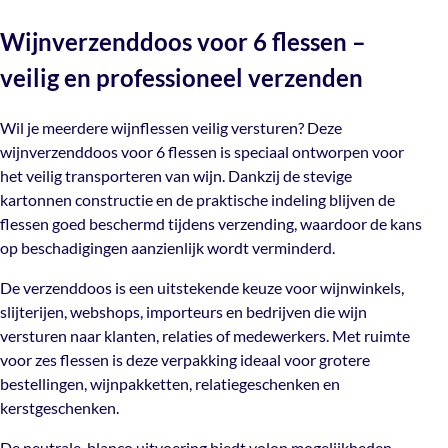
Materiaal
Neem contact met ons op en we helpen je graag verder!
Wil je meerdere wijnflessen veilig versturen? Deze
trace code zodat je jouw bestelling kunt volgen.
Karton
Wijnverzenddoos voor 6 flessen –
wijnverzenddoos voor 6 flessen is speciaal ontworpen
Mail ons
Verzendkosten:
voor het veilig transporteren van wijn. Dankzij de stevige
veilig en professioneel verzenden
Verpakt
kartonnen constructie en de praktische indeling blijven
Per 20 stuks
€10,50 voor bestellingen binnen Nederland
de flessen goed beschermd tijdens verzending, waardoor
€15 naar bestellingen in België
Wil je meerdere wijnflessen veilig versturen? Deze
de kans op beschadigingen aanzienlijk wordt verminderd.
Gratis verzending vanaf €300
wijnverzenddoos voor 6 flessen is speciaal ontworpen voor
Artikelnummer
TP-71520-06
het veilig transporteren van wijn. Dankzij de stevige
De verzenddoos is een uitstekende keuze voor
kartonnen constructie en de praktische indeling blijven de
wijnwinkels, slijterijen, webshops, importeurs en
flessen goed beschermd tijdens verzending, waardoor de kans
bedrijven die wijn versturen naar klanten, relaties of
op beschadigingen aanzienlijk wordt verminderd.
medewerkers. Met ruimte voor zes flessen is deze
verpakking ideaal voor grotere bestellingen,
De verzenddoos is een uitstekende keuze voor wijnwinkels,
wijnpakketten, relatiegeschenken en kerstgeschenken.
slijterijen, webshops, importeurs en bedrijven die wijn
versturen naar klanten, relaties of medewerkers. Met ruimte
De neutrale, blanco uitvoering biedt volop
voor zes flessen is deze verpakking ideaal voor grotere
mogelijkheden voor personalisatie. Voeg eenvoudig een
bestellingen, wijnpakketten, relatiegeschenken en
sticker, verzendlabel of kaartje met jouw eigen logo of
kerstgeschenken.
ontwerp toe en creëer een professionele uitstraling die
perfect aansluit bij jouw merk.
De neutrale, blanco uitvoering biedt volop mogelijkheden