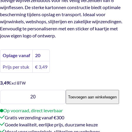
Stevige wijnverzenddoos voor het veilig verzenden van 6
wijnflessen. De sterke kartonnen constructie biedt optimale
bescherming tijdens opslag en transport. Ideaal voor
wijnwinkels, webshops, slijterijen en zakelijke wijnzendingen.
Eenvoudig te personaliseren met een sticker of kaartje met
jouw eigen logo of ontwerp.
Oplage vanaf
20
Prijs per stuk
€
3,49
3,49
Excl BTW
Wijnverzenddoos
Toevoegen aan winkelwagen
6
flessen
Op voorraad, direct leverbaar
aantal
Gratis verzending vanaf €300
Goede kwaliteit, eerlijke prijs, duurzame keuze
Ideaal voor wijnwinkels, slijterijen en webshops