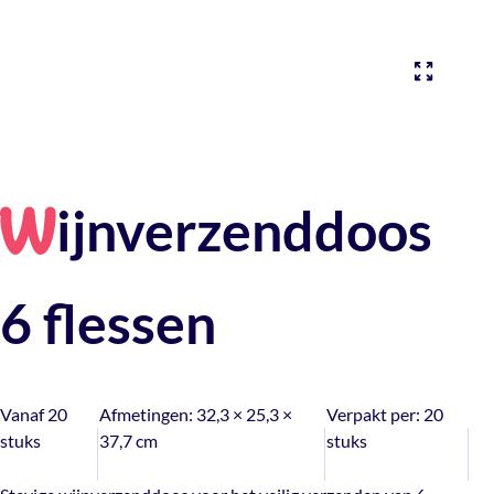
ijnverzenddoos
W
6 flessen
Vanaf 20
Afmetingen:
32,3 × 25,3 ×
Verpakt per:
20
stuks
37,7 cm
stuks