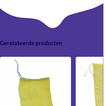
opslag, handling en verzending.
Afhankelijk van de afmetingen zijn wijnverzenddozen vaak
ook geschikt voor andere flessen zoals olijfolie, speciaalbier
of gedistilleerde dranken. Controleer altijd de afmetingen
van de fles en de verpakking.
Gerelateerde producten