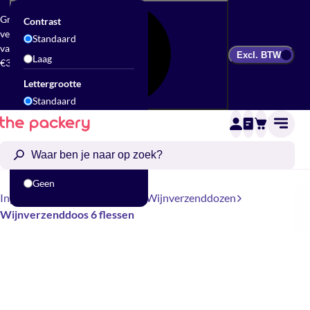
Gratis
Contrast
verzending
Standaard
vanaf
Excl. BTW
Laag
€300
Lettergrootte
Standaard
Groot
Animatie
Standaard
Geen
Inpakbenodigdheden
Dozen
Wijnverzenddozen
Wijnverzenddoos 6 flessen