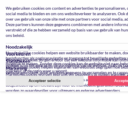
We gebruiken cookies om content en advertenties te personaliseren, 
social media te bieden en om ons websiteverkeer te analyseren. Ook 
over uw gebruik van onze site met onze partners voor social media, a
Deze partners kunnen deze gegevens combineren met andere informati
verstrekt of die ze hebben verzameld op basis van uw gebruik van hun
ons beleid.
Noodzakelijk
Noodzakelijke cookies helpen een website bruikbaarder te maken, do
Voorkeuren
basisfuncties als paginanavigatie en toegang tot beveiligde gedeelten
Voorkeurscookies zorgen ervoor dat een website informatie kan ont
Statistieken
mogelijk te maken. Zonder deze cookies kan de website niet naar beh
invloed is op het gedrag en de vormgeving van de website, zoals de ta
Statistische cookies helpen eigenaren van websites begrijpen hoe be
Marketing
voorkeur of de regio waar u woont.
website gebruiken, door anoniem gegevens te verzamelen en te rappo
Marketingcookies worden gebruikt om bezoekers te volgen wanneer 
verschillende websites bezoeken. Hun doel is advertenties weergeven 
Accepteer selectie
Accepte
toegesneden op en relevant zijn voor de individuele gebruiker. Deze a
worden zo waardevoller voor uitgevers en externe adverteerders.