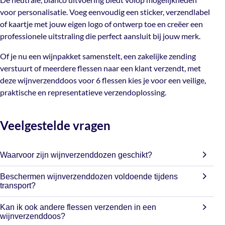
voor personalisatie. Voeg eenvoudig een sticker, verzendlabel
Of je nu een wijnpakket samenstelt, een zakelijke zending
of kaartje met jouw eigen logo of ontwerp toe en creëer een
verstuurt of meerdere flessen naar een klant verzendt,
professionele uitstraling die perfect aansluit bij jouw merk.
met deze wijnverzenddoos voor 6 flessen kies je voor een
veilige, praktische en representatieve verzendoplossing.
Of je nu een wijnpakket samenstelt, een zakelijke zending
verstuurt of meerdere flessen naar een klant verzendt, met
deze wijnverzenddoos voor 6 flessen kies je voor een veilige,
praktische en representatieve verzendoplossing.
Veelgestelde vragen
Waarvoor zijn wijnverzenddozen geschikt?
Wijnverzenddozen zijn speciaal ontwikkeld voor het veilig
Beschermen wijnverzenddozen voldoende tijdens
verzenden van wijnflessen. Ze worden veel gebruikt door
transport?
wijnwinkels, slijterijen, webshops, importeurs en bedrijven
Ja, de stevige kartonnen constructie helpt wijnflessen veilig
die wijn versturen naar klanten of relaties.
Kan ik ook andere flessen verzenden in een
op hun plaats te houden en biedt bescherming tijdens
wijnverzenddoos?