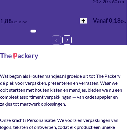
20 × 20 × 60 cm
Vanaf 0,18
1,88
Excl 
Excl BTW
The
ackery
P
Wat begon als Houtenmandjes.nl groeide uit tot The Packery:
dé plek voor verpakken, presenteren en verrassen. Waar we
ooit startten met houten kisten en mandjes, bieden we nu een
compleet assortiment verpakkingen — van cadeaupapier en
zakjes tot maatwerk oplossingen.
Onze kracht? Personalisatie. We voorzien verpakkingen van
logo’s, teksten of ontwerpen, zodat elk product een unieke