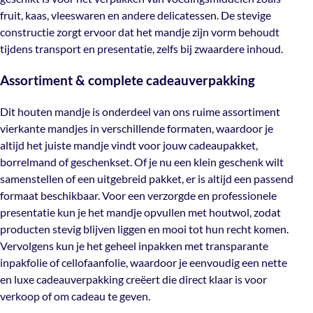
zwaardere inhoud.
fruit, kaas, vleeswaren en andere delicatessen. De stevige
constructie zorgt ervoor dat het mandje zijn vorm behoudt
Assortiment & complete cadeauverpakking
tijdens transport en presentatie, zelfs bij zwaardere inhoud.
Dit houten mandje is onderdeel van ons ruime
Assortiment & complete cadeauverpakking
assortiment vierkante mandjes in verschillende
formaten, waardoor je altijd het juiste mandje vindt voor
Dit houten mandje is onderdeel van ons ruime assortiment
jouw cadeaupakket, borrelmand of geschenkset. Of je nu
vierkante mandjes in verschillende formaten, waardoor je
een klein geschenk wilt samenstellen of een uitgebreid
altijd het juiste mandje vindt voor jouw cadeaupakket,
pakket, er is altijd een passend formaat beschikbaar. Voor
borrelmand of geschenkset. Of je nu een klein geschenk wilt
een verzorgde en professionele presentatie kun je het
samenstellen of een uitgebreid pakket, er is altijd een passend
mandje opvullen met
houtwol
, zodat producten stevig
formaat beschikbaar. Voor een verzorgde en professionele
blijven liggen en mooi tot hun recht komen. Vervolgens
presentatie kun je het mandje opvullen met
houtwol
, zodat
kun je het geheel inpakken met transparante inpakfolie
producten stevig blijven liggen en mooi tot hun recht komen.
of cellofaanfolie, waardoor je eenvoudig een nette en
Vervolgens kun je het geheel inpakken met transparante
luxe cadeauverpakking creëert die direct klaar is voor
inpakfolie of cellofaanfolie, waardoor je eenvoudig een nette
verkoop of om cadeau te geven.
en luxe cadeauverpakking creëert die direct klaar is voor
verkoop of om cadeau te geven.