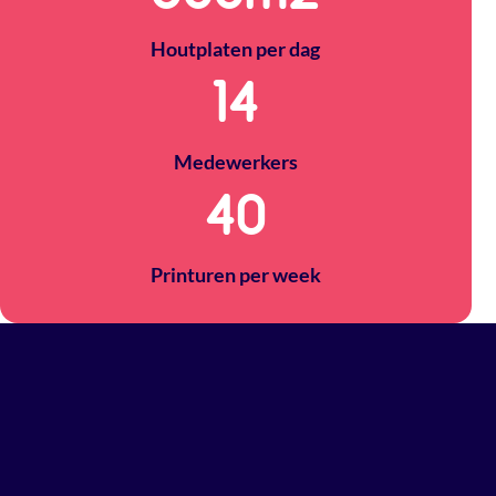
Houtplaten per dag
14
Medewerkers
40
Printuren per week