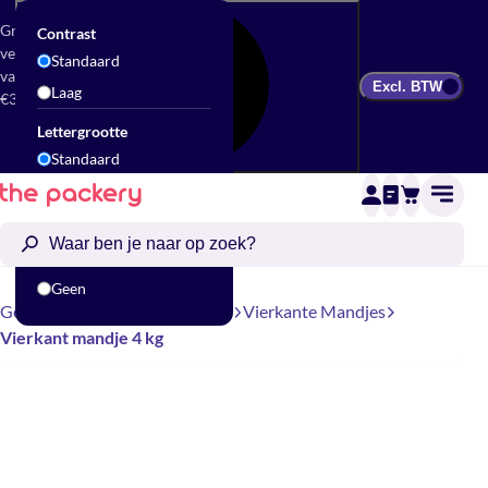
Gratis
Contrast
verzending
Standaard
vanaf
Excl. BTW
Laag
€300
Lettergrootte
Standaard
Groot
Animatie
Standaard
Geen
Geschenkverpakking
Mandjes
Vierkante Mandjes
Vierkant mandje 4 kg