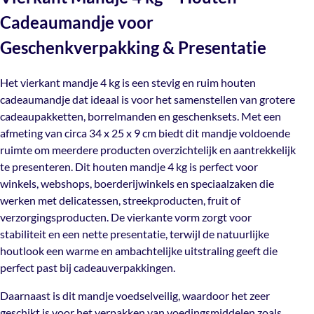
Het vierkant mandje 4 kg is een stevig en ruim houten
Mail ons
Verzendkosten:
Artikelnummer
Cadeaumandje voor
MV04Z
cadeaumandje dat ideaal is voor het samenstellen van
€10,50 voor bestellingen binnen Nederland
grotere cadeaupakketten, borrelmanden en
Geschenkverpakking & Presentatie
€15 naar bestellingen in België
geschenksets. Met een afmeting van circa 34 x 25 x 9 cm
Gratis verzending vanaf €300
biedt dit mandje voldoende ruimte om meerdere
Het vierkant mandje 4 kg is een stevig en ruim houten
producten overzichtelijk en aantrekkelijk te presenteren.
cadeaumandje dat ideaal is voor het samenstellen van grotere
Dit houten mandje 4 kg is perfect voor winkels,
cadeaupakketten, borrelmanden en geschenksets. Met een
webshops, boerderijwinkels en speciaalzaken die werken
afmeting van circa 34 x 25 x 9 cm biedt dit mandje voldoende
met delicatessen, streekproducten, fruit of
ruimte om meerdere producten overzichtelijk en aantrekkelijk
verzorgingsproducten. De vierkante vorm zorgt voor
te presenteren. Dit houten mandje 4 kg is perfect voor
stabiliteit en een nette presentatie, terwijl de natuurlijke
winkels, webshops, boerderijwinkels en speciaalzaken die
houtlook een warme en ambachtelijke uitstraling geeft
werken met delicatessen, streekproducten, fruit of
die perfect past bij cadeauverpakkingen.
verzorgingsproducten. De vierkante vorm zorgt voor
stabiliteit en een nette presentatie, terwijl de natuurlijke
Daarnaast is dit mandje voedselveilig, waardoor het zeer
houtlook een warme en ambachtelijke uitstraling geeft die
geschikt is voor het verpakken van voedingsmiddelen
perfect past bij cadeauverpakkingen.
zoals fruit, kaas, vleeswaren en andere delicatessen. De
stevige constructie zorgt ervoor dat het mandje zijn vorm
Daarnaast is dit mandje voedselveilig, waardoor het zeer
behoudt tijdens transport en presentatie, zelfs bij
geschikt is voor het verpakken van voedingsmiddelen zoals