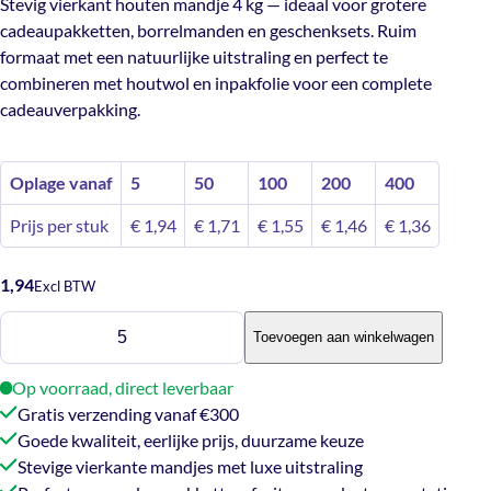
Stevig vierkant houten mandje 4 kg — ideaal voor grotere
cadeaupakketten, borrelmanden en geschenksets. Ruim
formaat met een natuurlijke uitstraling en perfect te
combineren met houtwol en inpakfolie voor een complete
cadeauverpakking.
Oplage vanaf
5
50
100
200
400
Prijs per stuk
€
1,94
€
1,71
€
1,55
€
1,46
€
1,36
1,94
Excl BTW
Vierkant
Toevoegen aan winkelwagen
mandje
4
Op voorraad, direct leverbaar
kg
Gratis verzending vanaf €300
aantal
Goede kwaliteit, eerlijke prijs, duurzame keuze
Stevige vierkante mandjes met luxe uitstraling