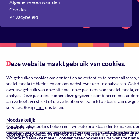
Algemene voorwaarden
Cookies
Privacybeleid
eze website maakt gebruik van cookies.
D
We gebruiken cookies om content en advertenties te personaliseren, 
social media te bieden en om ons websiteverkeer te analyseren. Ook 
over uw gebruik van onze site met onze partners voor social media, a
analyse. Deze partners kunnen deze gegevens combineren met andere 
aan ze heeft verstrekt of die ze hebben verzameld op basis van uw ge
services. Bekijk
hier
ons beleid.
Noodzakelijk
Noodzakelijke cookies helpen een website bruikbaarder te maken, do
Voorkeuren
basisfuncties als paginanavigatie en toegang tot beveiligde gedeelten 
Voorkeurscookies zorgen ervoor dat een website informatie kan ont
Statistieken
website mogelijk te maken. Zonder deze cookies kan de website niet 