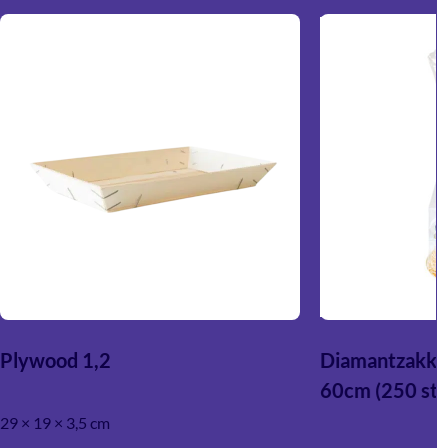
Plywood 1,2
Diamantzakke
60cm (250 stu
29 × 19 × 3,5 cm