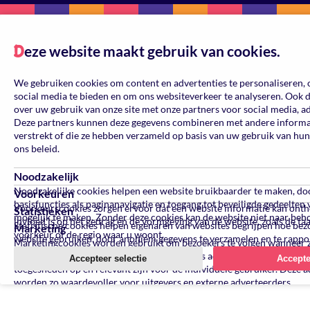
eze website maakt gebruik van cookies.
D
We gebruiken cookies om content en advertenties te personaliseren, 
social media te bieden en om ons websiteverkeer te analyseren. Ook 
over uw gebruik van onze site met onze partners voor social media, a
Deze partners kunnen deze gegevens combineren met andere informati
verstrekt of die ze hebben verzameld op basis van uw gebruik van hun
ons beleid.
Noodzakelijk
Noodzakelijke cookies helpen een website bruikbaarder te maken, do
Voorkeuren
basisfuncties als paginanavigatie en toegang tot beveiligde gedeelten
Voorkeurscookies zorgen ervoor dat een website informatie kan ont
Statistieken
mogelijk te maken. Zonder deze cookies kan de website niet naar beh
invloed is op het gedrag en de vormgeving van de website, zoals de ta
Statistische cookies helpen eigenaren van websites begrijpen hoe be
Marketing
voorkeur of de regio waar u woont.
website gebruiken, door anoniem gegevens te verzamelen en te rappo
Marketingcookies worden gebruikt om bezoekers te volgen wanneer 
verschillende websites bezoeken. Hun doel is advertenties weergeven 
Accepteer selectie
Accepte
toegesneden op en relevant zijn voor de individuele gebruiker. Deze a
worden zo waardevoller voor uitgevers en externe adverteerders.