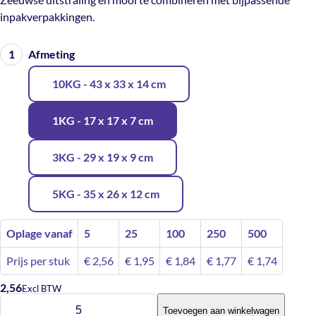
inpakverpakkingen.
Afmeting
10KG - 43 x 33 x 14 cm
1KG - 17 x 17 x 7 cm
3KG - 29 x 19 x 9 cm
5KG - 35 x 26 x 12 cm
Oplage vanaf
5
25
100
250
500
Prijs per stuk
€
2,56
€
1,95
€
1,84
€
1,77
€
1,74
2,56
Excl BTW
Zeelandmandje
Toevoegen aan winkelwagen