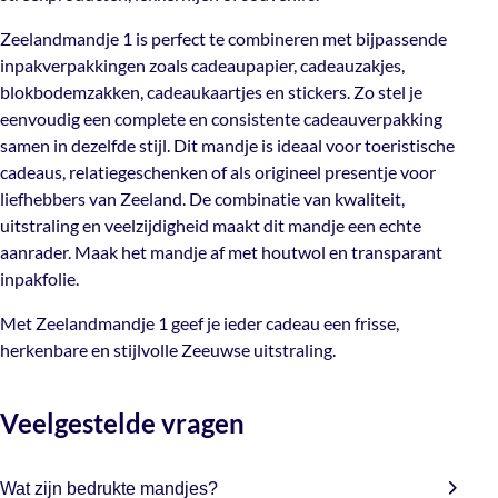
stickers. Zo stel je eenvoudig een complete en
Zeelandmandje 1 is perfect te combineren met bijpassende
Enkel- of
consistente cadeauverpakking samen in dezelfde stijl. Dit
inpakverpakkingen zoals cadeaupapier, cadeauzakjes,
Dubbelzijdige
Dubbelzijdig
mandje is ideaal voor toeristische cadeaus,
blokbodemzakken, cadeaukaartjes en stickers. Zo stel je
opdruk
relatiegeschenken of als origineel presentje voor
eenvoudig een complete en consistente cadeauverpakking
liefhebbers van Zeeland. De combinatie van kwaliteit,
samen in dezelfde stijl. Dit mandje is ideaal voor toeristische
uitstraling en veelzijdigheid maakt dit mandje een echte
cadeaus, relatiegeschenken of als origineel presentje voor
aanrader. Maak het mandje af met
houtwol
en
liefhebbers van Zeeland. De combinatie van kwaliteit,
transparant inpakfolie.
uitstraling en veelzijdigheid maakt dit mandje een echte
aanrader. Maak het mandje af met
houtwol
en
transparant
Met Zeelandmandje 1 geef je ieder cadeau een frisse,
inpakfolie.
herkenbare en stijlvolle Zeeuwse uitstraling.
Met Zeelandmandje 1 geef je ieder cadeau een frisse,
herkenbare en stijlvolle Zeeuwse uitstraling.
Veelgestelde vragen
Wat zijn bedrukte mandjes?