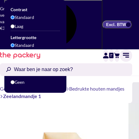
Gratis
Contrast
verzending
Standaard
vanaf
Excl. BTW
Laag
€300
Lettergrootte
Standaard
Groot
Animatie
Standaard
Geen
Geschenkverpakking
Mandjes
Bedrukte houten mandjes
Zeelandmandje 1