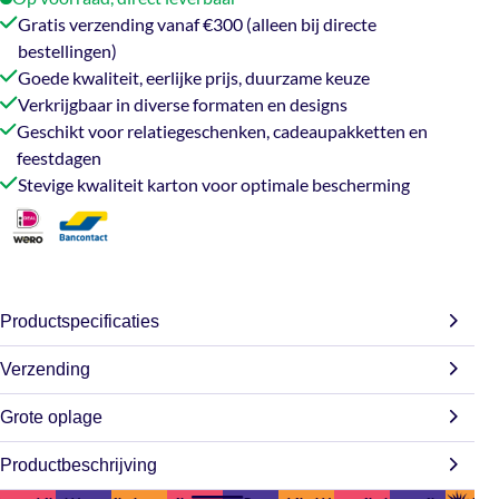
aantal
Gratis verzending vanaf €300 (alleen bij directe
bestellingen)
Goede kwaliteit, eerlijke prijs, duurzame keuze
Verkrijgbaar in diverse formaten en designs
Geschikt voor relatiegeschenken, cadeaupakketten en
feestdagen
Stevige kwaliteit karton voor optimale bescherming
Productspecificaties
Verzending
Afmetingen
31 × 20 × 14 cm
Grote oplage
Wij doen ons best om jouw bestelling zo snel mogelijk te
verzenden. Bestel je op werkdagen? Dan gaat je order
Productbeschrijving
Op zoek naar grotere aantallen? Wij leveren ruime volumes
31 x 20 x 14 cm
,
39 x 29 x 23,2 cm
,
meestal binnen 2-3 werkdagen de deur uit (m.u.v. de
Afmeting
voor bedrijven, winkels en evenementen. Bij afname van