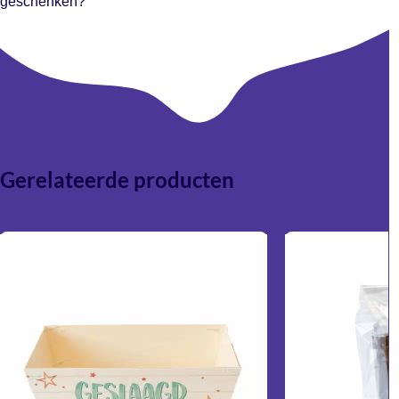
geschenken?
voor een luxe presentatie.
Absoluut. Dankzij de professionele uitstraling zijn de dozen
zeer geschikt voor relatiegeschenken,
medewerkerspakketten en promotionele acties.
Gerelateerde producten