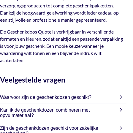
verzorgingsproducten tot complete geschenkpakketten.
De Geschenkdoos Quote is verkrijgbaar in verschillende
Dankzij de hoogwaardige afwerking wordt ieder cadeau op
formaten en kleuren, zodat er altijd een passende
een stijlvolle en professionele manier gepresenteerd.
verpakking is voor jouw geschenk. Een mooie keuze
wanneer je waardering wilt tonen en een blijvende
De Geschenkdoos Quote is verkrijgbaar in verschillende
indruk wilt achterlaten.
formaten en kleuren, zodat er altijd een passende verpakking
is voor jouw geschenk. Een mooie keuze wanneer je
waardering wilt tonen en een blijvende indruk wilt
achterlaten.
Veelgestelde vragen
Waarvoor zijn de geschenkdozen geschikt?
De geschenkdozen zijn geschikt voor onder andere
Kan ik de geschenkdozen combineren met
relatiegeschenken, cadeaupakketten, kerstpakketten,
opvulmateriaal?
verzorgingsproducten, streekproducten en andere cadeaus.
Ja, de geschenkdozen zijn perfect te combineren met
Zijn de geschenkdozen geschikt voor zakelijke
houtwol, sizzlepak, vloeipapier en andere opvulmaterialen