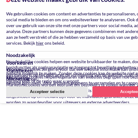
D
We gebruiken cookies om content en advertenties te personaliseren, 
social media te bieden en om ons websiteverkeer te analyseren. Ook 
over uw gebruik van onze site met onze partners voor social media, a
analyse. Deze partners kunnen deze gegevens combineren met andere 
aan ze heeft verstrekt of die ze hebben verzameld op basis van uw ge
services. Bekijk
hier
ons beleid.
Noodzakelijk
Noodzakelijke cookies helpen een website bruikbaarder te maken, do
Voorkeuren
basisfuncties als paginanavigatie en toegang tot beveiligde gedeelten 
Voorkeurscookies zorgen ervoor dat een website informatie kan ont
Statistieken
website mogelijk te maken. Zonder deze cookies kan de website niet 
van invloed is op het gedrag en de vormgeving van de website, zoals de
Statistische cookies helpen eigenaren van websites begrijpen hoe be
Marketing
behoren werken.
uw voorkeur of de regio waar u woont.
website gebruiken, door anoniem gegevens te verzamelen en te rappo
Marketingcookies worden gebruikt om bezoekers te volgen wanneer 
verschillende websites bezoeken. Hun doel is advertenties weergeven 
Accepteer selectie
Accepteer
toegesneden op en relevant zijn voor de individuele gebruiker. Deze a
worden zo waardevoller voor uitgevers en externe adverteerders.