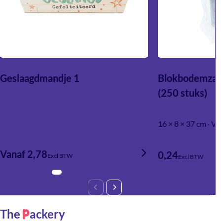
Geslaagdmandje 1
Blokbodemzak
(250 stuks)
16 × 8 × 37 cm · V
Vanaf 2,78
0,24
Excl BTW
Excl BTW
The
ackery
P