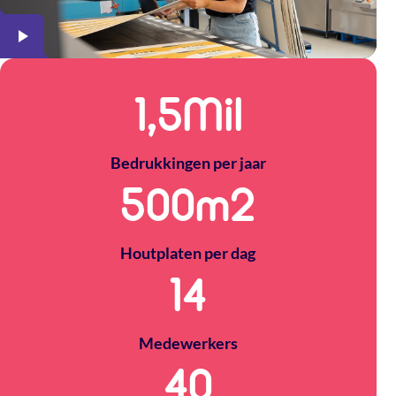
1,5
Mil
Bedrukkingen per jaar
500
m2
Houtplaten per dag
14
Medewerkers
40