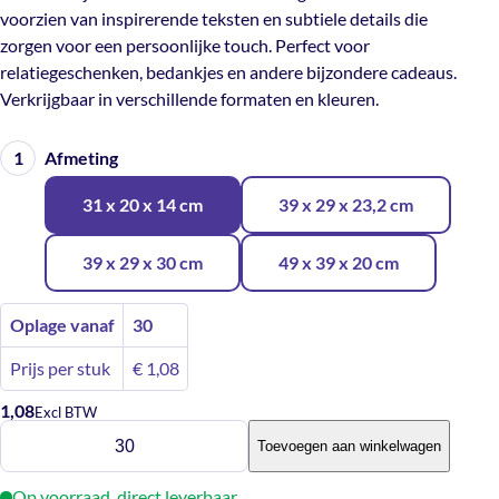
voorzien van inspirerende teksten en subtiele details die
zorgen voor een persoonlijke touch. Perfect voor
relatiegeschenken, bedankjes en andere bijzondere cadeaus.
Verkrijgbaar in verschillende formaten en kleuren.
Afmeting
31 x 20 x 14 cm
39 x 29 x 23,2 cm
39 x 29 x 30 cm
49 x 39 x 20 cm
Oplage vanaf
30
Prijs per stuk
€
1,08
1,08
Excl BTW
Geschenkdoos
Toevoegen aan winkelwagen
Quote
zwart
Op voorraad, direct leverbaar