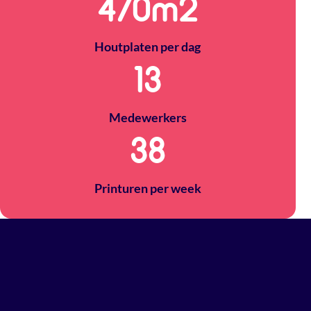
500
m2
Houtplaten per dag
14
Medewerkers
40
Printuren per week