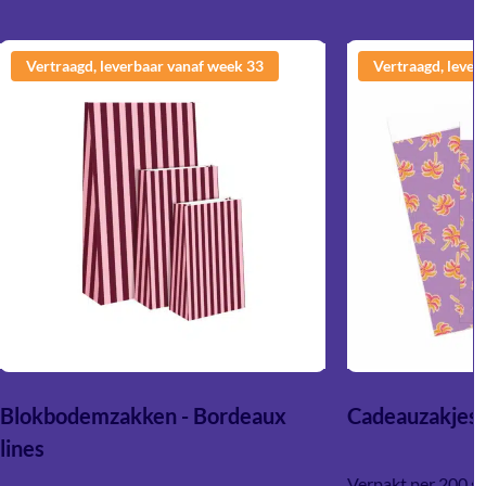
Valentijnsdag
Kraamcadeaus en babyshowers – ideaal voor het feestelijk
Vertraagd, leverbaar vanaf week 33
Vertraagd, lever
presenteren van babyartikelen
Bedankjes – bijvoorbeeld voor juffen/meesters, collega’s of
gasten
Bruiloften en jubilea – voor cadeaus of giveaways
Zakelijke geschenken – zoals relatiegeschenken,
kerstpakketten of promotionele producten
Daarnaast zijn cadeautassen ook perfect voor spontane
momenten waarop je snel een cadeau wilt geven zonder
uitgebreid in te pakken. Door eventueel vloeipapier, een lint
of een kaartje toe te voegen, maak je de verpakking extra
persoonlijk en passend bij de gelegenheid.
Blokbodemzakken - Bordeaux
Cadeauzakjes -
lines
Verpakt per 200 s