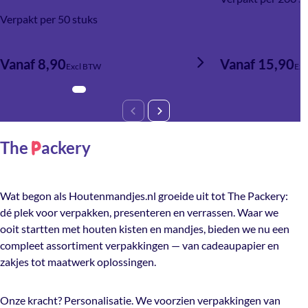
Verpakt per 50 stuks
Vanaf 8,90
Vanaf 15,90
Excl BTW
Exc
The
ackery
P
Wat begon als Houtenmandjes.nl groeide uit tot The Packery:
dé plek voor verpakken, presenteren en verrassen. Waar we
ooit startten met houten kisten en mandjes, bieden we nu een
compleet assortiment verpakkingen — van cadeaupapier en
zakjes tot maatwerk oplossingen.
Onze kracht? Personalisatie. We voorzien verpakkingen van