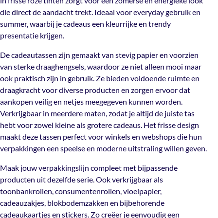
in frisse roze tinten zorgt voor een zomerse en energieke look
De cadeautassen zijn gemaakt van stevig papier en
Gratis verzending vanaf €300
die direct de aandacht trekt. Ideaal voor everyday gebruik en
voorzien van sterke draaghengsels, waardoor ze niet
Artikelnummer
summer, waarbij je cadeaus een kleurrijke en trendy
TP-11303-18
,
TP-11303-24
alleen mooi maar ook praktisch zijn in gebruik. Ze bieden
presentatie krijgen.
voldoende ruimte en draagkracht voor diverse
producten en zorgen ervoor dat aankopen veilig en
De cadeautassen zijn gemaakt van stevig papier en voorzien
netjes meegegeven kunnen worden. Verkrijgbaar in
van sterke draaghengsels, waardoor ze niet alleen mooi maar
meerdere maten, zodat je altijd de juiste tas hebt voor
ook praktisch zijn in gebruik. Ze bieden voldoende ruimte en
zowel kleine als grotere cadeaus. Het frisse design maakt
draagkracht voor diverse producten en zorgen ervoor dat
deze tassen perfect voor winkels en webshops die hun
aankopen veilig en netjes meegegeven kunnen worden.
verpakkingen een speelse en moderne uitstraling willen
Verkrijgbaar in meerdere maten, zodat je altijd de juiste tas
geven.
hebt voor zowel kleine als grotere cadeaus. Het frisse design
maakt deze tassen perfect voor winkels en webshops die hun
Maak jouw verpakkingslijn compleet met bijpassende
verpakkingen een speelse en moderne uitstraling willen geven.
producten uit dezelfde serie. Ook verkrijgbaar als
toonbankrollen, consumentenrollen, vloeipapier,
Maak jouw verpakkingslijn compleet met bijpassende
cadeauzakjes, blokbodemzakken en bijbehorende
producten uit dezelfde serie. Ook verkrijgbaar als
cadeaukaartjes en stickers. Zo creëer je eenvoudig een
toonbankrollen, consumentenrollen, vloeipapier,
consistente en herkenbare look voor al jouw
cadeauzakjes, blokbodemzakken en bijbehorende
verpakkingen.
cadeaukaartjes en stickers. Zo creëer je eenvoudig een