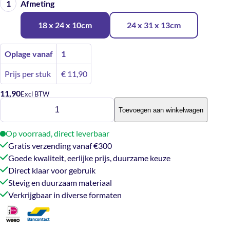
Afmeting
18 x 24 x 10cm
24 x 31 x 13cm
Oplage vanaf
1
Prijs per stuk
€
11,90
11,90
Excl BTW
Cadeautassen
Toevoegen aan winkelwagen
-
Candy
Op voorraad, direct leverbaar
lines
Gratis verzending vanaf €300
aantal
Goede kwaliteit, eerlijke prijs, duurzame keuze
Direct klaar voor gebruik
Stevig en duurzaam materiaal
Verkrijgbaar in diverse formaten