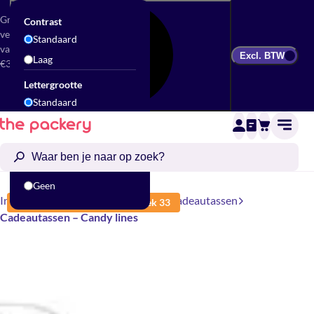
Gratis
Contrast
verzending
Standaard
vanaf
Excl. BTW
Laag
€300
Lettergrootte
Standaard
Groot
Animatie
Standaard
Geen
Inpakken
Cadeauzakjes & Tassen
Cadeautassen
Vertraagd, leverbaar vanaf week 33
Cadeautassen – Candy lines