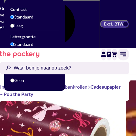
Gratis
Contrast
verzending
Standaard
vanaf
Excl. BTW
Laag
€300
Lettergrootte
Standaard
Groot
Animatie
Standaard
Geen
Inpakken
Cadeaupapier
Toonbankrollen
Cadeaupapier
– Pop the Party