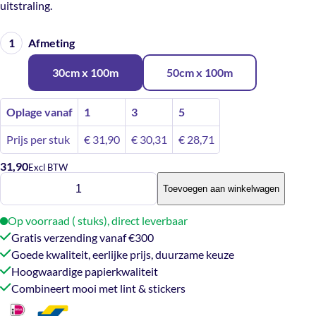
uitstraling.
Afmeting
30cm x 100m
50cm x 100m
Oplage vanaf
1
3
5
Prijs per stuk
€
31,90
€
30,31
€
28,71
31,90
Excl BTW
Cadeaupapier
Toevoegen aan winkelwagen
-
Pop
Op voorraad ( stuks), direct leverbaar
the
Gratis verzending vanaf €300
Party
Goede kwaliteit, eerlijke prijs, duurzame keuze
aantal
Hoogwaardige papierkwaliteit
Combineert mooi met lint & stickers