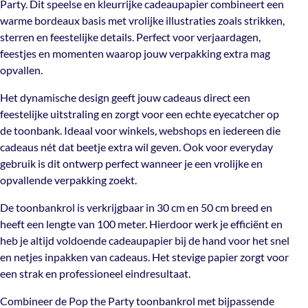
Party. Dit speelse en kleurrijke cadeaupapier combineert een
€15 naar bestellingen in België
warme bordeaux basis met vrolijke illustraties zoals strikken,
Het dynamische design geeft jouw cadeaus direct een
Gratis verzending vanaf €300
sterren en feestelijke details. Perfect voor verjaardagen,
Materiaal
feestelijke uitstraling en zorgt voor een echte eyecatcher
Dubbelzijdig 80gsm coated papier
feestjes en momenten waarop jouw verpakking extra mag
op de toonbank. Ideaal voor winkels, webshops en
opvallen.
iedereen die cadeaus nét dat beetje extra wil geven. Ook
voor everyday gebruik is dit ontwerp perfect wanneer je
Het dynamische design geeft jouw cadeaus direct een
een vrolijke en opvallende verpakking zoekt.
feestelijke uitstraling en zorgt voor een echte eyecatcher op
de toonbank. Ideaal voor winkels, webshops en iedereen die
De toonbankrol is verkrijgbaar in 30 cm en 50 cm breed
cadeaus nét dat beetje extra wil geven. Ook voor everyday
en heeft een lengte van 100 meter. Hierdoor werk je
gebruik is dit ontwerp perfect wanneer je een vrolijke en
efficiënt en heb je altijd voldoende cadeaupapier bij de
opvallende verpakking zoekt.
hand voor het snel en netjes inpakken van cadeaus. Het
stevige papier zorgt voor een strak en professioneel
De toonbankrol is verkrijgbaar in 30 cm en 50 cm breed en
eindresultaat.
heeft een lengte van 100 meter. Hierdoor werk je efficiënt en
heb je altijd voldoende cadeaupapier bij de hand voor het snel
Combineer de Pop the Party toonbankrol met
en netjes inpakken van cadeaus. Het stevige papier zorgt voor
bijpassende stickers en gift tags voor een complete en
een strak en professioneel eindresultaat.
feestelijke inpakbeleving. Bekijk ook de andere
ontwerpen in deze categorie en creëer een herkenbare en
Combineer de Pop the Party toonbankrol met bijpassende