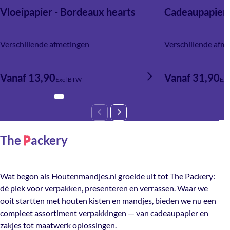
Vloeipapier - Bordeaux hearts
Cadeaupapier -
Verschillende afmetingen
Verschillende afm
Vanaf 13,90
Vanaf 31,90
Excl BTW
Exc
The
ackery
P
Wat begon als Houtenmandjes.nl groeide uit tot The Packery:
dé plek voor verpakken, presenteren en verrassen. Waar we
ooit startten met houten kisten en mandjes, bieden we nu een
compleet assortiment verpakkingen — van cadeaupapier en
zakjes tot maatwerk oplossingen.