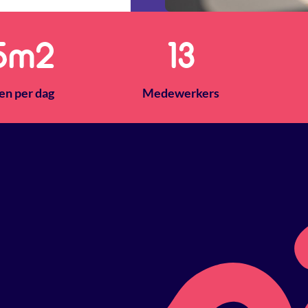
0
m2
14
en per dag
Medewerkers