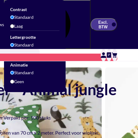
Contrast
Standaard
Excl.
ws
Laag
BTW
Lettergrootte
Standaard
Groot
Updates & Inspiratie
Contact
Sale
Animatie
Standaard
Geen
r - Animal jungle
cm
Verpakt per:
100 stuks
ollen van 70 cm x 2 meter. Perfect voor winkels,