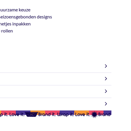
, duurzame keuze
n seizoensgebonden designs
 netjes inpakken
 rollen
0,15 kg
ing zo snel mogelijk te verzenden. Bestel je op
stal binnen 2-3 werkdagen de deur uit (m.u.v. de
70 cm
Wij leveren ruime volumes voor bedrijven, winkels en
re aantallen profiteer je van nog scherpere prijzen
t. Love it.
Brand it. Wrap it. Love it.
Brand it. Wrap it. 
rpakt en verzonden via onze bezorgdienst. Zodra je
l Jungle – Consumentenrollen
aliteit. Ideaal voor dagelijks gebruik,
70cm x 2m
et op: deze mail kan in je spam terechtkomen) je track
 acties.