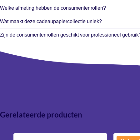
Welke afmeting hebben de consumentenrollen?
De consumentenrollen hebben een formaat van 70 cm x 2 meter en
Wat maakt deze cadeaupapiercollectie uniek?
cadeautjes in te pakken.
De combinatie van trendy designs, stevige kwaliteit en de mogeli
Zijn de consumentenrollen geschikt voor professioneel gebruik
ontwerpen te combineren maakt deze collectie perfect voor iede
Zijn de rollen geschikt voor feestdagen en seizoenen?
presentatie
Gerelateerde producten