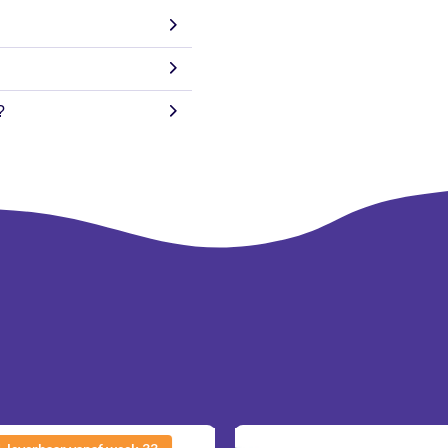
assortiment samen dat perfect aan
Met het Animal Jungle cadeaupapie
 zijn dus ideaal om thuis
verpakkingsoplossing die ieder c
jkheid om verschillende
?
re cadeauverpakking en