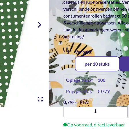
cadeaus en luxe presentaties. Ver
verschillende ontwerpen binnen 
consumentenrollen bedraagt 50 s
5 verschillende ontwerpen. Alle 
Laat in de opmerkingen weten wel
bestelling!
Verpakt
per 10 stuks
Oplage vanaf
100
Prijs per stuk
€
0,79
0,79
Excl BTW
Inpakpapier
-
Animal
Op voorraad, direct leverbaar
jungle