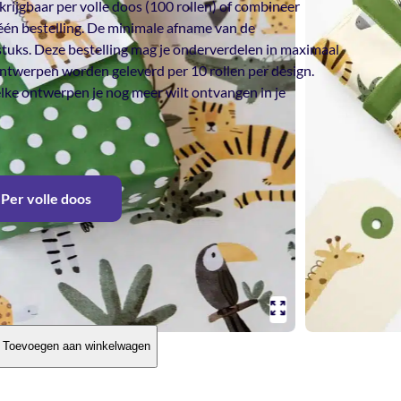
krijgbaar per volle doos (100 rollen) of combineer
één bestelling. De minimale afname van de
tuks. Deze bestelling mag je onderverdelen in maximaal
ontwerpen worden geleverd per 10 rollen per design.
ke ontwerpen je nog meer wilt ontvangen in je
Per volle doos
Toevoegen aan winkelwagen