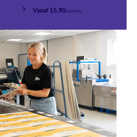
Vanaf 15,90
Va
Excl BTW