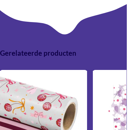
Absoluut. Het krullint combineert prachtig met
cadeaupapier, vloeipapier, stickers, lint en giftboxen.
Gerelateerde producten