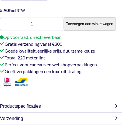
5,90
Excl BTW
Krullint
Toevoegen aan winkelwagen
-
zwart
Op voorraad, direct leverbaar
220m
Gratis verzending vanaf €300
aantal
Goede kwaliteit, eerlijke prijs, duurzame keuze
Totaal 220 meter lint
Perfect voor cadeaus en webshopverpakkingen
Geeft verpakkingen een luxe uitstraling
Productspecificaties
Verzending
Afmetingen
9,3 × 9 cm