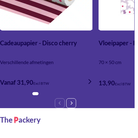
Cadeaupapier - Disco cherry
Vloeipaper - 
Verschillende afmetingen
70 × 50 cm
Vanaf 31,90
13,90
Excl BTW
Excl BTW
The
ackery
P