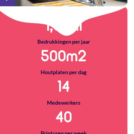
1,5
Mil
Bedrukkingen per jaar
500
m2
Houtplaten per dag
14
Medewerkers
40
Printuren per week