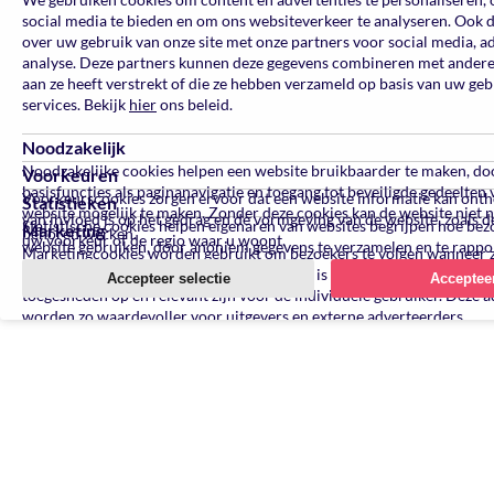
social media te bieden en om ons websiteverkeer te analyseren. Ook 
over uw gebruik van onze site met onze partners voor social media, a
analyse. Deze partners kunnen deze gegevens combineren met andere 
aan ze heeft verstrekt of die ze hebben verzameld op basis van uw ge
services. Bekijk
hier
ons beleid.
Noodzakelijk
Noodzakelijke cookies helpen een website bruikbaarder te maken, do
Voorkeuren
basisfuncties als paginanavigatie en toegang tot beveiligde gedeelten 
Voorkeurscookies zorgen ervoor dat een website informatie kan ont
Statistieken
website mogelijk te maken. Zonder deze cookies kan de website niet 
van invloed is op het gedrag en de vormgeving van de website, zoals de
Statistische cookies helpen eigenaren van websites begrijpen hoe be
Marketing
behoren werken.
uw voorkeur of de regio waar u woont.
website gebruiken, door anoniem gegevens te verzamelen en te rappo
Marketingcookies worden gebruikt om bezoekers te volgen wanneer 
verschillende websites bezoeken. Hun doel is advertenties weergeven 
Accepteer selectie
Accepteer
toegesneden op en relevant zijn voor de individuele gebruiker. Deze a
worden zo waardevoller voor uitgevers en externe adverteerders.