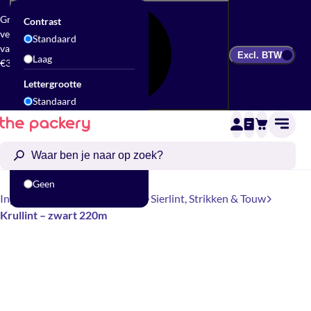
Gratis
Contrast
verzending
Standaard
vanaf
Excl. BTW
Laag
€300
Lettergrootte
Standaard
Groot
Animatie
Standaard
Geen
Inpakken
Cadeau accessoires
Sierlint, Strikken & Touw
Krullint – zwart 220m