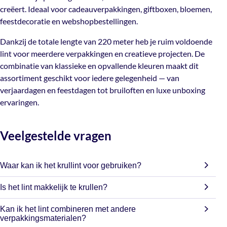
creëert. Ideaal voor cadeauverpakkingen, giftboxen, bloemen,
Dankzij de totale lengte van 220 meter heb je ruim
feestdecoratie en webshopbestellingen.
voldoende lint voor meerdere verpakkingen en creatieve
projecten. De combinatie van klassieke en opvallende
Dankzij de totale lengte van 220 meter heb je ruim voldoende
kleuren maakt dit assortiment geschikt voor iedere
lint voor meerdere verpakkingen en creatieve projecten. De
gelegenheid — van verjaardagen en feestdagen tot
combinatie van klassieke en opvallende kleuren maakt dit
bruiloften en luxe unboxing ervaringen.
assortiment geschikt voor iedere gelegenheid — van
verjaardagen en feestdagen tot bruiloften en luxe unboxing
ervaringen.
Veelgestelde vragen
Waar kan ik het krullint voor gebruiken?
Het lint is ideaal voor cadeauverpakkingen, giftboxen,
Is het lint makkelijk te krullen?
bloemen, feestdecoratie en creatieve projecten.
Ja, het lint is speciaal geschikt om eenvoudig mooie krullen
Kan ik het lint combineren met andere
te maken met een schaar.
verpakkingsmaterialen?