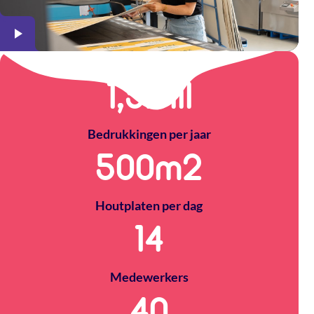
1,5
Mil
Bedrukkingen per jaar
500
m2
Houtplaten per dag
14
Medewerkers
40