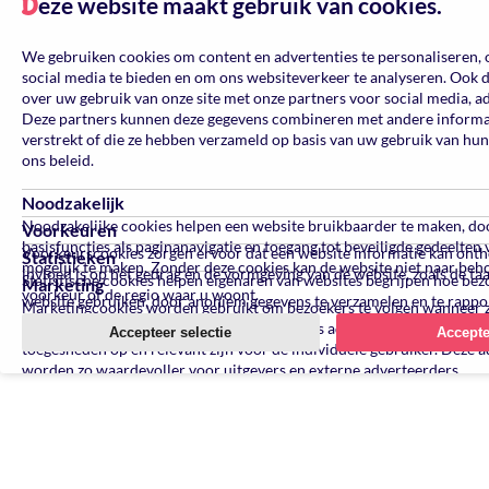
eze website maakt gebruik van cookies.
D
We gebruiken cookies om content en advertenties te personaliseren, 
social media te bieden en om ons websiteverkeer te analyseren. Ook 
over uw gebruik van onze site met onze partners voor social media, a
Deze partners kunnen deze gegevens combineren met andere informati
verstrekt of die ze hebben verzameld op basis van uw gebruik van hun
ons beleid.
Noodzakelijk
Noodzakelijke cookies helpen een website bruikbaarder te maken, do
Voorkeuren
basisfuncties als paginanavigatie en toegang tot beveiligde gedeelten
Voorkeurscookies zorgen ervoor dat een website informatie kan ont
Statistieken
mogelijk te maken. Zonder deze cookies kan de website niet naar beh
invloed is op het gedrag en de vormgeving van de website, zoals de ta
Statistische cookies helpen eigenaren van websites begrijpen hoe be
Marketing
voorkeur of de regio waar u woont.
website gebruiken, door anoniem gegevens te verzamelen en te rappo
Marketingcookies worden gebruikt om bezoekers te volgen wanneer 
verschillende websites bezoeken. Hun doel is advertenties weergeven 
Accepteer selectie
Accepte
toegesneden op en relevant zijn voor de individuele gebruiker. Deze a
worden zo waardevoller voor uitgevers en externe adverteerders.