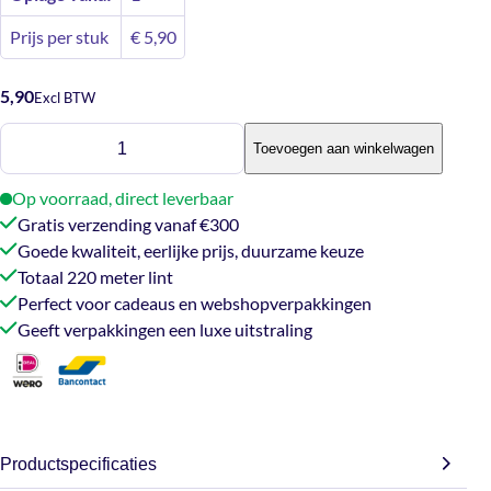
Prijs per stuk
€
5,90
5,90
Excl BTW
Krullint
Toevoegen aan winkelwagen
-
zilver
Op voorraad, direct leverbaar
220m
Gratis verzending vanaf €300
aantal
Goede kwaliteit, eerlijke prijs, duurzame keuze
Totaal 220 meter lint
Perfect voor cadeaus en webshopverpakkingen
Geeft verpakkingen een luxe uitstraling
Productspecificaties