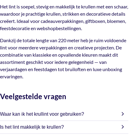
cadeauverpakkingen, giftboxen, bloemen, feestdecoratie
Het lint is soepel, stevig en makkelijk te krullen met een schaar,
en webshopbestellingen.
waardoor je prachtige krullen, strikken en decoratieve details
creëert. Ideaal voor cadeauverpakkingen, giftboxen, bloemen,
Dankzij de totale lengte van 220 meter heb je ruim
feestdecoratie en webshopbestellingen.
voldoende lint voor meerdere verpakkingen en creatieve
projecten. De combinatie van klassieke en opvallende
Dankzij de totale lengte van 220 meter heb je ruim voldoende
kleuren maakt dit assortiment geschikt voor iedere
lint voor meerdere verpakkingen en creatieve projecten. De
gelegenheid — van verjaardagen en feestdagen tot
combinatie van klassieke en opvallende kleuren maakt dit
bruiloften en luxe unboxing ervaringen.
assortiment geschikt voor iedere gelegenheid — van
verjaardagen en feestdagen tot bruiloften en luxe unboxing
ervaringen.
Veelgestelde vragen
Waar kan ik het krullint voor gebruiken?
Het lint is ideaal voor cadeauverpakkingen, giftboxen,
Is het lint makkelijk te krullen?
bloemen, feestdecoratie en creatieve projecten.