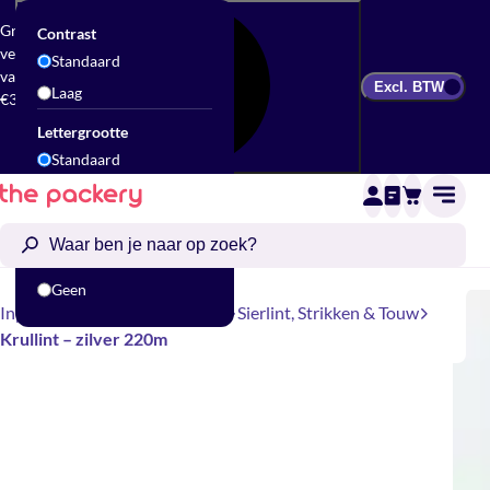
Gratis
Contrast
verzending
Standaard
vanaf
Excl. BTW
Laag
€300
Lettergrootte
Standaard
Groot
Animatie
Standaard
Geen
Inpakken
Cadeau accessoires
Sierlint, Strikken & Touw
Krullint – zilver 220m