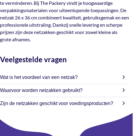
hoogwaardige verpakkingsmaterialen voor
te verminderen. Bij The Packery vindt je hoogwaardige
uiteenlopende toepassingen. De netzak 26 x 36 cm
verpakkingsmaterialen voor uiteenlopende toepassingen. De
combineert kwaliteit, gebruiksgemak en een
netzak 26 x 36 cm combineert kwaliteit, gebruiksgemak en een
professionele uitstraling. Dankzij snelle levering en
professionele uitstraling. Dankzij snelle levering en scherpe
scherpe prijzen zijn deze netzakken geschikt voor zowel
prijzen zijn deze netzakken geschikt voor zowel kleine als
kleine als grote afnames.
grote afnames.
Veelgestelde vragen
Wat is het voordeel van een netzak?
Een netzak zorgt voor goede ventilatie en een natuurlijke
Waarvoor worden netzakken gebruikt?
presentatie van het product. Daarnaast zijn producten
Netzakken worden veel gebruikt voor het verpakken van
direct zichtbaar voor de klant.
Zijn de netzakken geschikt voor voedingsproducten?
groente, fruit, schelpdieren, noten, haardhout en
Ja, onze netzakken worden veel gebruikt voor
cadeauproducten. Dankzij de open structuur blijven
voedingsmiddelen zoals aardappelen, uien, citrusvruchten
producten goed zichtbaar en geventileerd.
en mosselen.