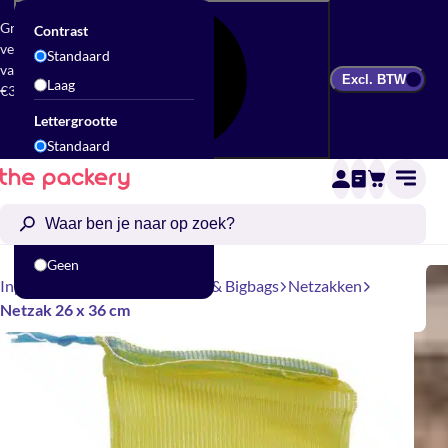
Gratis
Contrast
verzending
Standaard
vanaf
Excl. BTW
Laag
€300
Lettergrootte
Standaard
Groot
Animatie
Standaard
Geen
Inpakbenodigdheden
Zakken & Bigbags
Netzakken
Netzak 26 x 36 cm