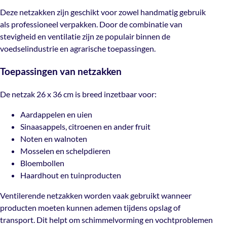
gebruik als professioneel verpakken. Door de combinatie
Deze netzakken zijn geschikt voor zowel handmatig gebruik
van stevigheid en ventilatie zijn ze populair binnen de
als professioneel verpakken. Door de combinatie van
voedselindustrie en agrarische toepassingen.
stevigheid en ventilatie zijn ze populair binnen de
voedselindustrie en agrarische toepassingen.
Toepassingen van netzakken
Toepassingen van netzakken
De netzak 26 x 36 cm is breed inzetbaar voor:
De netzak 26 x 36 cm is breed inzetbaar voor:
Aardappelen en uien
Sinaasappels, citroenen en ander fruit
Aardappelen en uien
Noten en walnoten
Sinaasappels, citroenen en ander fruit
Mosselen en schelpdieren
Noten en walnoten
Bloembollen
Mosselen en schelpdieren
Haardhout en tuinproducten
Bloembollen
Haardhout en tuinproducten
Ventilerende netzakken worden vaak gebruikt wanneer
producten moeten kunnen ademen tijdens opslag of
Ventilerende netzakken worden vaak gebruikt wanneer
transport. Dit helpt om schimmelvorming en
producten moeten kunnen ademen tijdens opslag of
vochtproblemen te verminderen. Bij The Packery vindt je
transport. Dit helpt om schimmelvorming en vochtproblemen