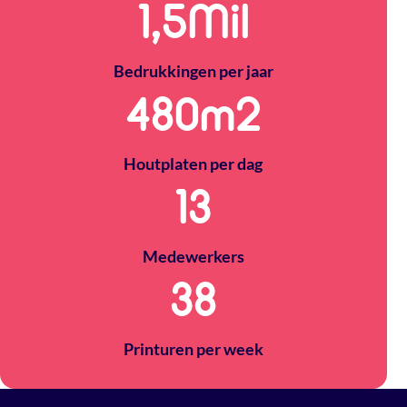
1,5
Mil
Bedrukkingen per jaar
500
m2
Houtplaten per dag
14
Medewerkers
40
Printuren per week