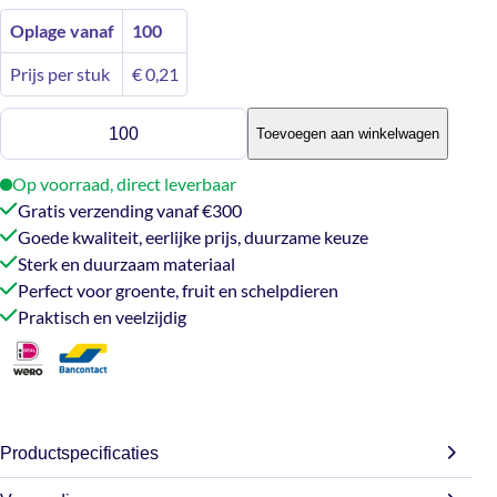
Oplage vanaf
100
Prijs per stuk
€
0,21
Netzak
Toevoegen aan winkelwagen
26
x
Op voorraad, direct leverbaar
36
Gratis verzending vanaf €300
cm
Goede kwaliteit, eerlijke prijs, duurzame keuze
aantal
Sterk en duurzaam materiaal
Perfect voor groente, fruit en schelpdieren
Praktisch en veelzijdig
Productspecificaties