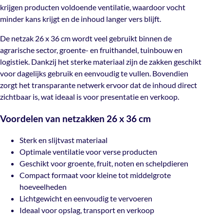
krijgen producten voldoende ventilatie, waardoor vocht
De netzak 26 x 36 cm wordt veel gebruikt binnen de
minder kans krijgt en de inhoud langer vers blijft.
agrarische sector, groente- en fruithandel, tuinbouw en
logistiek. Dankzij het sterke materiaal zijn de zakken
De netzak 26 x 36 cm wordt veel gebruikt binnen de
geschikt voor dagelijks gebruik en eenvoudig te vullen.
agrarische sector, groente- en fruithandel, tuinbouw en
Bovendien zorgt het transparante netwerk ervoor dat de
logistiek. Dankzij het sterke materiaal zijn de zakken geschikt
inhoud direct zichtbaar is, wat ideaal is voor presentatie
voor dagelijks gebruik en eenvoudig te vullen. Bovendien
en verkoop.
zorgt het transparante netwerk ervoor dat de inhoud direct
zichtbaar is, wat ideaal is voor presentatie en verkoop.
Voordelen van netzakken 26 x 36 cm
Voordelen van netzakken 26 x 36 cm
Sterk en slijtvast materiaal
Optimale ventilatie voor verse producten
Sterk en slijtvast materiaal
Geschikt voor groente, fruit, noten en schelpdieren
Optimale ventilatie voor verse producten
Compact formaat voor kleine tot middelgrote
Geschikt voor groente, fruit, noten en schelpdieren
hoeveelheden
Compact formaat voor kleine tot middelgrote
Lichtgewicht en eenvoudig te vervoeren
hoeveelheden
Ideaal voor opslag, transport en verkoop
Lichtgewicht en eenvoudig te vervoeren
Ideaal voor opslag, transport en verkoop
Deze netzakken zijn geschikt voor zowel handmatig