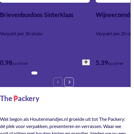
Brievenbusdoos Sinterklaas
Wijnverzenddo
Verpakt per 30 stuks
Verpakt per 20 stu
0,98
5,39
Excl BTW
Excl BTW
The
ackery
P
Wat begon als Houtenmandjes.nl groeide uit tot The Packery:
dé plek voor verpakken, presenteren en verrassen. Waar we
ooit startten met houten kisten en mandjes, bieden we nu een