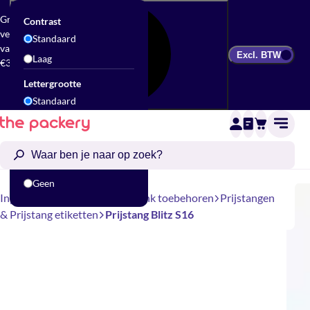
Gratis
Contrast
verzending
Standaard
vanaf
Excl. BTW
Laag
€300
Lettergrootte
Standaard
Groot
Animatie
Standaard
Geen
Inpakbenodigdheden
Toonbank toebehoren
Prijstangen
& Prijstang etiketten
Prijstang Blitz S16