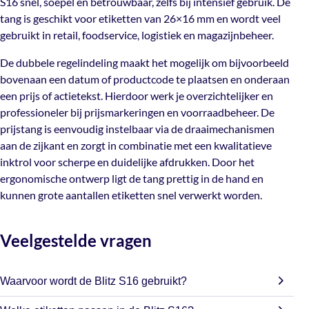
S16 snel, soepel en betrouwbaar, zelfs bij intensief gebruik. De
tang is geschikt voor etiketten van 26×16 mm en wordt veel
De dubbele regelindeling maakt het mogelijk om
gebruikt in retail, foodservice, logistiek en magazijnbeheer.
bijvoorbeeld bovenaan een datum of productcode te
plaatsen en onderaan een prijs of actietekst. Hierdoor
De dubbele regelindeling maakt het mogelijk om bijvoorbeeld
werk je overzichtelijker en professioneler bij
bovenaan een datum of productcode te plaatsen en onderaan
prijsmarkeringen en voorraadbeheer. De prijstang is
een prijs of actietekst. Hierdoor werk je overzichtelijker en
eenvoudig instelbaar via de draaimechanismen aan de
professioneler bij prijsmarkeringen en voorraadbeheer. De
zijkant en zorgt in combinatie met een kwalitatieve
prijstang is eenvoudig instelbaar via de draaimechanismen
inktrol voor scherpe en duidelijke afdrukken. Door het
aan de zijkant en zorgt in combinatie met een kwalitatieve
ergonomische ontwerp ligt de tang prettig in de hand en
inktrol voor scherpe en duidelijke afdrukken. Door het
kunnen grote aantallen etiketten snel verwerkt worden.
ergonomische ontwerp ligt de tang prettig in de hand en
kunnen grote aantallen etiketten snel verwerkt worden.
Veelgestelde vragen
Waarvoor wordt de Blitz S16 gebruikt?
Deze prijstang wordt gebruikt voor prijzen, datums,