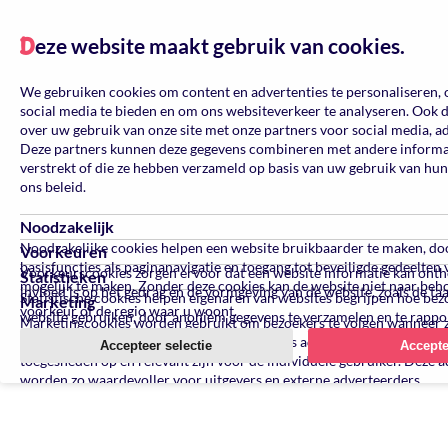
eze website maakt gebruik van cookies.
D
We gebruiken cookies om content en advertenties te personaliseren, 
social media te bieden en om ons websiteverkeer te analyseren. Ook 
over uw gebruik van onze site met onze partners voor social media, a
Deze partners kunnen deze gegevens combineren met andere informati
verstrekt of die ze hebben verzameld op basis van uw gebruik van hun
ons beleid.
Noodzakelijk
Noodzakelijke cookies helpen een website bruikbaarder te maken, do
Voorkeuren
basisfuncties als paginanavigatie en toegang tot beveiligde gedeelten
Voorkeurscookies zorgen ervoor dat een website informatie kan ont
Statistieken
mogelijk te maken. Zonder deze cookies kan de website niet naar beh
invloed is op het gedrag en de vormgeving van de website, zoals de ta
Statistische cookies helpen eigenaren van websites begrijpen hoe be
Marketing
voorkeur of de regio waar u woont.
website gebruiken, door anoniem gegevens te verzamelen en te rappo
Marketingcookies worden gebruikt om bezoekers te volgen wanneer 
verschillende websites bezoeken. Hun doel is advertenties weergeven 
Accepteer selectie
Accepte
toegesneden op en relevant zijn voor de individuele gebruiker. Deze a
worden zo waardevoller voor uitgevers en externe adverteerders.