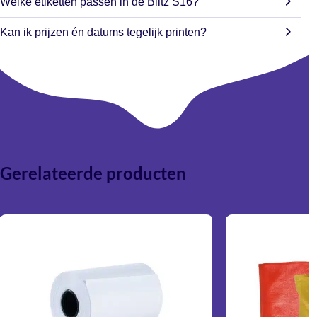
Welke etiketten passen in de Blitz S16?
batchcodes, productcodes en houdbaarheidsinformatie.
De prijstang werkt met 26×16 mm etiketten.
Kan ik prijzen én datums tegelijk printen?
Ja, dankzij de dubbele printregel kun je meerdere soorten
informatie op één etiket combineren.
Gerelateerde producten