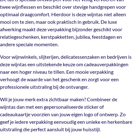
Producteigenschappen
Met goudfolie
twee wijnflessen en beschikt over stevige handgrepen voor
verpakking bijzonder geschikt voor relatiegeschenken,
optimaal draagcomfort. Hierdoor is deze wijntas niet alleen
kerstpakketten, jubilea, feestdagen en andere speciale
mooi om te zien, maar ook praktisch in gebruik. De luxe
momenten.
Verpakt
Per 12 stuks
afwerking maakt deze verpakking bijzonder geschikt voor
Voor wijnwinkels, slijterijen, delicatessenzaken en
relatiegeschenken, kerstpakketten, jubilea, feestdagen en
bedrijven is deze wijntas een uitstekende keuze om
andere speciale momenten.
Artikelnummer
TP-912304-2zg
cadeauverpakkingen naar een hoger niveau te tillen. Een
Voor wijnwinkels, slijterijen, delicatessenzaken en bedrijven is
mooie verpakking verhoogt de waarde van het geschenk
deze wijntas een uitstekende keuze om cadeauverpakkingen
en zorgt voor een professionele uitstraling bij de
naar een hoger niveau te tillen. Een mooie verpakking
ontvanger.
verhoogt de waarde van het geschenk en zorgt voor een
Wil je jouw merk extra zichtbaar maken? Combineer de
professionele uitstraling bij de ontvanger.
wijntas dan met een gepersonaliseerde sticker of
Wil je jouw merk extra zichtbaar maken? Combineer de
cadeaukaartje voorzien van jouw eigen logo of ontwerp.
wijntas dan met een gepersonaliseerde sticker of
Zo geef je iedere verpakking eenvoudig een unieke en
cadeaukaartje voorzien van jouw eigen logo of ontwerp. Zo
herkenbare uitstraling die perfect aansluit bij jouw
geef je iedere verpakking eenvoudig een unieke en herkenbare
huisstijl.
uitstraling die perfect aansluit bij jouw huisstijl.
Maak het cadeau compleet met bijpassende accessoires