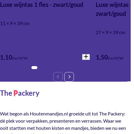
Luxe wijntas 1 fles - zwart/goud
Luxe wijntas 3 
zwart/goud
11 × 9 × 39 cm
27 × 9 × 39 cm
1,10
1,50
Excl BTW
Excl BTW
The
ackery
P
Wat begon als Houtenmandjes.nl groeide uit tot The Packery:
dé plek voor verpakken, presenteren en verrassen. Waar we
ooit startten met houten kisten en mandjes, bieden we nu een