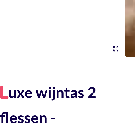
uxe wijntas 2
L
flessen -