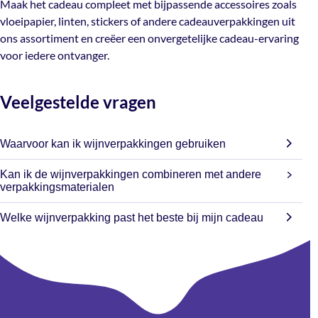
Maak het cadeau compleet met bijpassende accessoires zoals
zoals vloeipapier, linten, stickers of andere
vloeipapier, linten, stickers of andere cadeauverpakkingen uit
cadeauverpakkingen uit ons assortiment en creëer een
ons assortiment en creëer een onvergetelijke cadeau-ervaring
onvergetelijke cadeau-ervaring voor iedere ontvanger.
voor iedere ontvanger.
Veelgestelde vragen
Waarvoor kan ik wijnverpakkingen gebruiken
Wijnverpakkingen zijn ideaal voor het stijlvol verpakken en
Kan ik de wijnverpakkingen combineren met andere
presenteren van wijnflessen als cadeau of relatiegeschenk
verpakkingsmaterialen
Ja, wijnverpakkingen zijn perfect te combineren met
Welke wijnverpakking past het beste bij mijn cadeau
houtwol, lint, stickers en cadeaukaartjes voor een complete
Voor een luxe en duurzame uitstraling wordt vaak gekozen
cadeaupresentatie
voor houten wijnkisten. Kartonnen wijnverpakkingen zijn
licht, praktisch en ideaal voor snelle en stijlvolle
presentaties