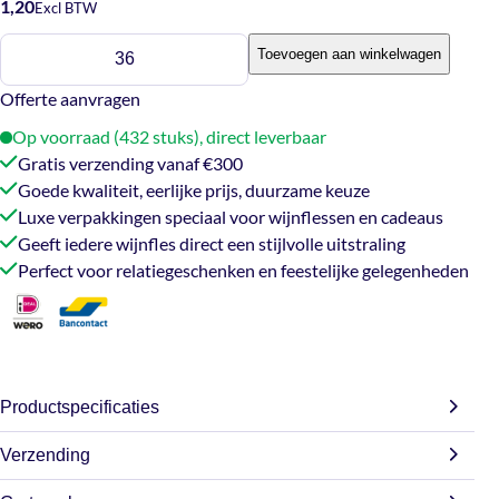
1,20
Excl BTW
Luxe
Toevoegen aan winkelwagen
wijntas
2
Offerte aanvragen
flessen
Op voorraad (432 stuks), direct leverbaar
-
Gratis verzending vanaf €300
zwart/goud
Goede kwaliteit, eerlijke prijs, duurzame keuze
aantal
Luxe verpakkingen speciaal voor wijnflessen en cadeaus
Geeft iedere wijnfles direct een stijlvolle uitstraling
Perfect voor relatiegeschenken en feestelijke gelegenheden
Productspecificaties
Verzending
Gewicht
0,092 kg