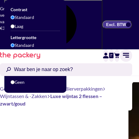
Gratis
Contrast
verzending
Standaard
vanaf
Excl. BTW
Laag
€300
Lettergrootte
Standaard
Groot
Animatie
Standaard
Geen
Geschenkverpakking
Wijn- & Bierverpakkingen
Wijntassen & -Zakken
Luxe wijntas 2 flessen –
zwart/goud