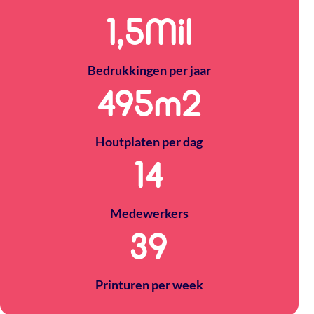
1,5
Mil
Bedrukkingen per jaar
500
m2
Houtplaten per dag
14
Medewerkers
40
Printuren per week