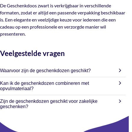
iedereen die een cadeau op een professionele en
De Geschenkdoos zwart is verkrijgbaar in verschillende
verzorgde manier wil presenteren.
formaten, zodat er altijd een passende verpakking beschikbaar
is. Een elegante en veelzijdige keuze voor iedereen die een
cadeau op een professionele en verzorgde manier wil
presenteren.
Veelgestelde vragen
Waarvoor zijn de geschenkdozen geschikt?
De geschenkdozen zijn geschikt voor onder andere
Kan ik de geschenkdozen combineren met
relatiegeschenken, cadeaupakketten, kerstpakketten,
opvulmateriaal?
verzorgingsproducten, streekproducten en andere cadeaus.
Ja, de geschenkdozen zijn perfect te combineren met
Zijn de geschenkdozen geschikt voor zakelijke
houtwol, sizzlepak, vloeipapier en andere opvulmaterialen
geschenken?
voor een luxe presentatie.
Absoluut. Dankzij de professionele uitstraling zijn de dozen
zeer geschikt voor relatiegeschenken,
medewerkerspakketten en promotionele acties.