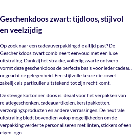
(let op: deze mail kan in je spam terechtkomen) je track &
Neem contact met ons op en we helpen je graag verder!
Op zoek naar een cadeauverpakking die altijd past? De
trace code zodat je jouw bestelling kunt volgen.
Geschenkdoos zwart: tijdloos, stijlvol
Kleur
Geschenkdoos zwart combineert eenvoud met een luxe
Zwart
Mail ons
Verzendkosten:
uitstraling. Dankzij het strakke, volledig zwarte ontwerp
en veelzijdig
vormt deze geschenkdoos de perfecte basis voor ieder
€10,50 voor bestellingen binnen Nederland
Materiaal
cadeau, ongeacht de gelegenheid. Een stijlvolle keuze die
Karton
€15 naar bestellingen in België
Op zoek naar een cadeauverpakking die altijd past? De
zowel zakelijk als particulier uitstekend tot zijn recht
Gratis verzending vanaf €300
Geschenkdoos zwart combineert eenvoud met een luxe
komt.
uitstraling. Dankzij het strakke, volledig zwarte ontwerp
Verpakt
Per 15 stuks
vormt deze geschenkdoos de perfecte basis voor ieder cadeau,
De stevige kartonnen doos is ideaal voor het verpakken
ongeacht de gelegenheid. Een stijlvolle keuze die zowel
van relatiegeschenken, cadeauartikelen, kerstpakketten,
zakelijk als particulier uitstekend tot zijn recht komt.
verzorgingsproducten en andere verrassingen. De
neutrale uitstraling biedt bovendien volop
De stevige kartonnen doos is ideaal voor het verpakken van
mogelijkheden om de verpakking verder te
relatiegeschenken, cadeauartikelen, kerstpakketten,
personaliseren met linten, stickers of een eigen logo.
verzorgingsproducten en andere verrassingen. De neutrale
uitstraling biedt bovendien volop mogelijkheden om de
De Geschenkdoos zwart is verkrijgbaar in verschillende
verpakking verder te personaliseren met linten, stickers of een
formaten, zodat er altijd een passende verpakking
eigen logo.
beschikbaar is. Een elegante en veelzijdige keuze voor