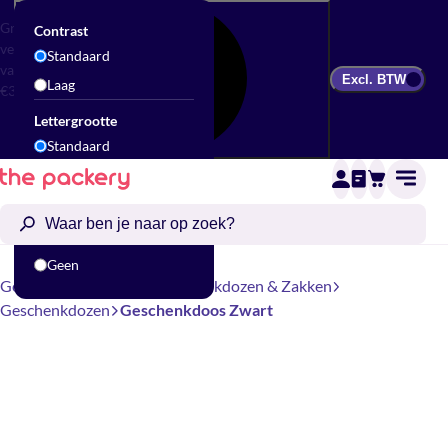
Gratis
Contrast
verzending
Standaard
vanaf
Excl. BTW
Laag
€300
Lettergrootte
Standaard
Groot
Animatie
Standaard
Geen
Geschenkverpakking
Geschenkdozen & Zakken
Geschenkdozen
Geschenkdoos Zwart