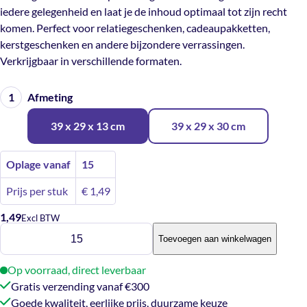
iedere gelegenheid en laat je de inhoud optimaal tot zijn recht
komen. Perfect voor relatiegeschenken, cadeaupakketten,
kerstgeschenken en andere bijzondere verrassingen.
Verkrijgbaar in verschillende formaten.
Afmeting
39 x 29 x 13 cm
39 x 29 x 30 cm
Oplage vanaf
15
Prijs per stuk
€
1,49
1,49
Excl BTW
Geschenkdoos
Toevoegen aan winkelwagen
Zwart
aantal
Op voorraad, direct leverbaar
Gratis verzending vanaf €300
Goede kwaliteit, eerlijke prijs, duurzame keuze