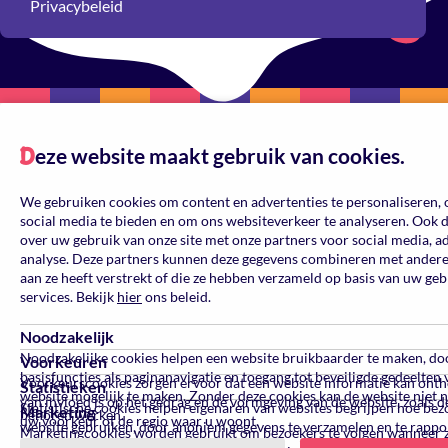
Privacybeleid
eze website maakt gebruik van cookies.
Reset
D
Kleur
We gebruiken cookies om content en advertenties te personaliseren, 
social media te bieden en om ons websiteverkeer te analyseren. Ook 
over uw gebruik van onze site met onze partners voor social media, a
analyse. Deze partners kunnen deze gegevens combineren met andere 
Gepersonaliseerd
aan ze heeft verstrekt of die ze hebben verzameld op basis van uw ge
services. Bekijk
hier
ons beleid.
Personal
eigen l
Noodzakelijk
Noodzakelijke cookies helpen een website bruikbaarder te maken, do
Voorkeuren
Gelegenheid
basisfuncties als paginanavigatie en toegang tot beveiligde gedeelten 
Voorkeurscookies zorgen ervoor dat een website informatie kan ont
Statistieken
website mogelijk te maken. Zonder deze cookies kan de website niet 
van invloed is op het gedrag en de vormgeving van de website, zoals de
Statistische cookies helpen eigenaren van websites begrijpen hoe be
Marketing
behoren werken.
uw voorkeur of de regio waar u woont.
website gebruiken, door anoniem gegevens te verzamelen en te rappo
Marketingcookies worden gebruikt om bezoekers te volgen wanneer 