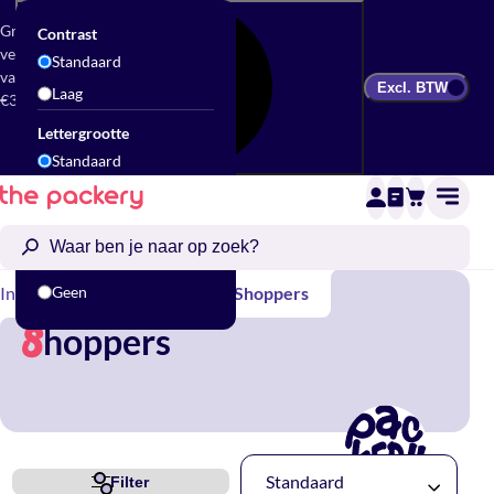
Gratis
Contrast
verzending
Standaard
vanaf
Excl. BTW
Laag
€300
Lettergrootte
Standaard
Groot
Animatie
Standaard
Inpakbenodigdheden
Geen
Tassen
Shoppers
hoppers
S
Standaard
Filter